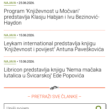
NAJAVA
• 25.06.2026.
Program 'Književnost u Močvari'
predstavlja Klasju Habjan i Ivu Bezinović-
Haydon
NAJAVA
• 15.06.2026.
Leykam international predstavlja knjigu
'Književnost i povijest' Antuna Paveškovića
NAJAVA
• 15.06.2026.
Libricon predstavlja knjigu 'Nema mačaka
lutalica u Švicarskoj' Ede Popovića
– PRETRAŽI SVE ČLANKE –