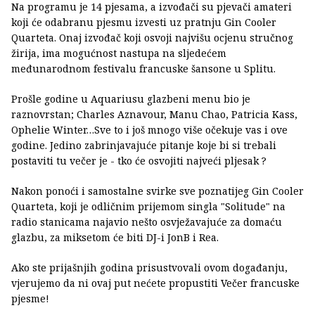
Na programu je 14 pjesama, a izvođači su pjevači amateri
koji će odabranu pjesmu izvesti uz pratnju Gin Cooler
Quarteta. Onaj izvođač koji osvoji najvišu ocjenu stručnog
žirija, ima mogućnost nastupa na sljedećem
međunarodnom festivalu francuske šansone u Splitu.
Prošle godine u Aquariusu glazbeni menu bio je
raznovrstan; Charles Aznavour, Manu Chao, Patricia Kass,
Ophelie Winter…Sve to i još mnogo više očekuje vas i ove
godine. Jedino zabrinjavajuće pitanje koje bi si trebali
postaviti tu večer je - tko će osvojiti najveći pljesak ?
Nakon ponoći i samostalne svirke sve poznatijeg Gin Cooler
Quarteta, koji je odličnim prijemom singla "Solitude" na
radio stanicama najavio nešto osvježavajuće za domaću
glazbu, za miksetom će biti DJ-i JonB i Rea.
Ako ste prijašnjih godina prisustvovali ovom događanju,
vjerujemo da ni ovaj put nećete propustiti Večer francuske
pjesme!