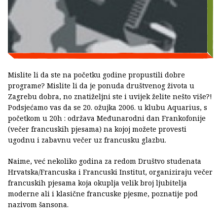
Mislite li da ste na početku godine propustili dobre
programe? Mislite li da je ponuda društvenog života u
Zagrebu dobra, no znatiželjni ste i uvijek želite nešto više?!
Podsjećamo vas da se 20. ožujka 2006. u klubu Aquarius, s
početkom u 20h : održava Međunarodni dan Frankofonije
(večer francuskih pjesama) na kojoj možete provesti
ugodnu i zabavnu večer uz francusku glazbu.
Naime, već nekoliko godina za redom Društvo studenata
Hrvatska/Francuska i Francuski Institut, organiziraju večer
francuskih pjesama koja okuplja velik broj ljubitelja
moderne ali i klasične francuske pjesme, poznatije pod
nazivom šansona.