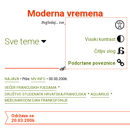
Moderna vremena
Pogledaj... sve je puno knjiga.
Sve teme
Visoki kontrast
Čitljiv slog
Podcrtane poveznice
NAJAVA
• Piše:
MV INFO
• 03.03.2006.
VEČER FRANCUSKIH PJESAMA
DRUŠTVO STUDENATA HRVATSKA/FRANCUSKA
AQUARIUS
MEĐUNARODNI DAN FRANKOFONIJE
Održava se
20.03.2006.