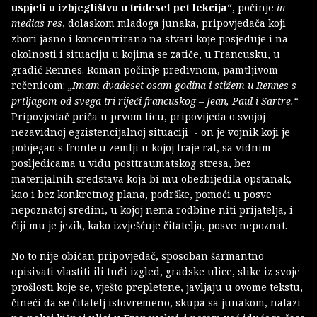
uspjeti u izbjeglištvu u trideset pet lekcija
“, počinje
in
medias res
, dolaskom mladoga junaka, pripovjedača koji
zbori jasno i koncentrirano na stvari koje posjeduje i na
okolnosti i situaciju u kojima se zatiče, u Francusku, u
gradić Rennes. Roman počinje predivnom, pamtljivom
rečenicom:
„Imam dvadeset osam godina i stižem u Rennes s
prtljagom od svega tri riječi francuskog – Jean, Paul i Sartre.“
Pripovjedač priča u prvom licu, pripovijeda o svojoj
nezavidnoj egzistencijalnoj situaciji - on je vojnik koji je
pobjegao s fronte u zemlji u kojoj traje rat, sa vidnim
posljedicama u vidu posttraumatskog stresa, bez
materijalnih sredstava koja bi mu obezbijedila opstanak,
kao i bez konkretnog plana, podrške, pomoći u posve
nepoznatoj sredini, u kojoj nema rodbine niti prijatelja, i
čiji mu je jezik, kako izvješćuje čitatelja, posve nepoznat.
No to nije običan pripovjedač, sposoban šarmantno
opisivati vlastiti ili tuđi izgled, gradske ulice, slike iz svoje
prošlosti koje se, vješto prepletene, javljaju u ovome tekstu,
čineći da se čitatelj istovremeno, skupa sa junakom, nalazi