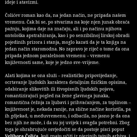
ideje i atavizmi.
Čolićev roman kao da, na jedan način, ne pripada našem
vremenu. Čak bi se, po stvarima na koje njen junak obraća
pažnju, kojima daje na značaju, ali i po načinu njihova
ontološka apstrahiranja, kao i po senzibilnoj lirskoj obradi
pojedinih prizora i stanja, moglo kazati da je ta knjiga na
jedan način staromodna. No zapravo je riječ o tome da ona
pripada jednom paralelnom vremenu – vremenu
književnosti same, koje je jedno sve-vrijeme.
Alati kojima se ona služi – realističko pripovijedanje,
ocrtavanje ljudskih karaktera detaljnim fizičkim opisima,
odabiranje slikovitih ili živopisnih ljudskih pojava,
romantizirajući pogled na žene glavnoga junaka,
romantična čežnja za ljubavi i prihvaćanjem, za toplinom –
književnost je, nekada ranije, na slične načine koristila, pa
ih gdjekad, u međuvremenu, i odbacila, no jasno je da ona
bez njih ne može, i da su joj uvijek i svagda potrebni. Zbog
toga je ohrabrujuće osvjedočiti se da postoje pisci poput
Velibora Čolića
, koji znaju učiti iz njezinih tajnih arhiva, i