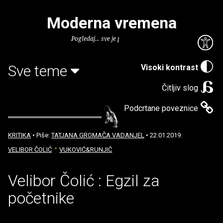
Moderna vremena
Pogledaj... sve je puno knjiga.
Sve teme
Visoki kontrast
Čitljiv slog
Podcrtane poveznice
KRITIKA
• Piše:
TATJANA GROMAČA VADANJEL
• 22.01.2019.
VELIBOR ČOLIĆ
VUKOVIĆ&RUNJIĆ
Velibor Čolić : Egzil za
početnike