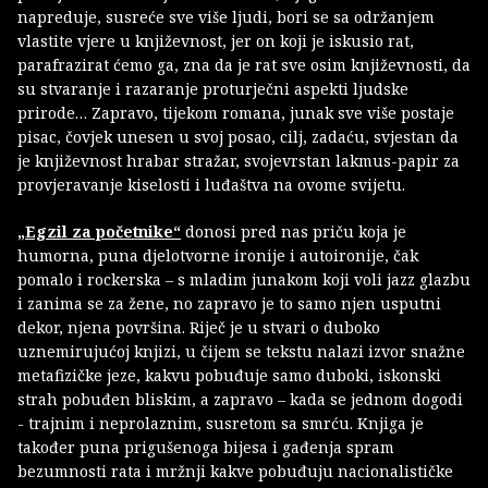
napreduje, susreće sve više ljudi, bori se sa održanjem
vlastite vjere u književnost, jer on koji je iskusio rat,
parafrazirat ćemo ga, zna da je rat sve osim književnosti, da
su stvaranje i razaranje proturječni aspekti ljudske
prirode… Zapravo, tijekom romana, junak sve više postaje
pisac, čovjek unesen u svoj posao, cilj, zadaću, svjestan da
je književnost hrabar stražar, svojevrstan lakmus-papir za
provjeravanje kiselosti i luđaštva na ovome svijetu.
„
Egzil za početnike
“
donosi pred nas priču koja je
humorna, puna djelotvorne ironije i autoironije, čak
pomalo i rockerska – s mladim junakom koji voli jazz glazbu
i zanima se za žene, no zapravo je to samo njen usputni
dekor, njena površina. Riječ je u stvari o duboko
uznemirujućoj knjizi, u čijem se tekstu nalazi izvor snažne
metafizičke jeze, kakvu pobuđuje samo duboki, iskonski
strah pobuđen bliskim, a zapravo – kada se jednom dogodi
- trajnim i neprolaznim, susretom sa smrću. Knjiga je
također puna prigušenoga bijesa i gađenja spram
bezumnosti rata i mržnji kakve pobuđuju nacionalističke