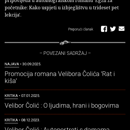
pripovijeda u autobiografskom romanu 'Egzil za
početnike: Kako uspjeti u izbjeglištvu u trideset pet
lekcija'.
Preporuči članak
– POVEZANI SADRŽAJ –
NAJAVA
• 30.09.2025.
Promocija romana Velibora Čolića 'Rat i
kiša'
KRITIKA
• 07.01.2025.
Velibor Čolić : O ljudima, hrani i bogovima
KRITIKA
• 08.12.2023.
Velibor Čolić : Autoportreti s damama