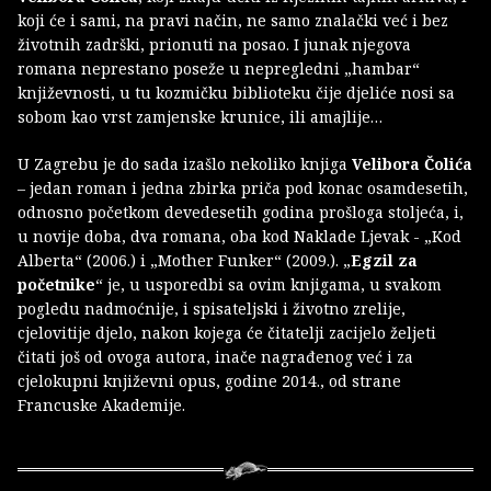
koji će i sami, na pravi način, ne samo znalački već i bez
životnih zadrški, prionuti na posao. I junak njegova
romana neprestano poseže u nepregledni „hambar“
književnosti, u tu kozmičku biblioteku čije djeliće nosi sa
sobom kao vrst zamjenske krunice, ili amajlije…
U Zagrebu je do sada izašlo nekoliko knjiga
Velibora Čolića
– jedan roman i jedna zbirka priča pod konac osamdesetih,
odnosno početkom devedesetih godina prošloga stoljeća, i,
u novije doba, dva romana, oba kod Naklade Ljevak - „Kod
Alberta“ (2006.) i „Mother Funker“ (2009.). „
Egzil za
početnike
“ je, u usporedbi sa ovim knjigama, u svakom
pogledu nadmoćnije, i spisateljski i životno zrelije,
cjelovitije djelo, nakon kojega će čitatelji zacijelo željeti
čitati još od ovoga autora, inače nagrađenog već i za
cjelokupni književni opus, godine 2014., od strane
Francuske Akademije.