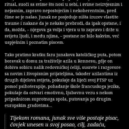
ritual, suoči sa svime što nosi u sebi, i svime neizvjesnim i
nejasnim, zapravo nepostojećim i nekoherentnim, pred
čime se je našao. Junak ne posjeduje ništa izuzev vlastite
traume i nakane da je nekako prebrodi, da ipak opstane, i
da, možda, – njegova ga volja i vjera u to zapravo i drže u
svijetu ljudi, i među njima, – postane ne bilo kakvim, već
uspješnim i poznatim piscem.
Tako pratimo kratku fazu junakova katoličkog puta, potom
boravak u domu za tražitelje azila u Rennesu, gdje on
dobiva sobicu nalik redovničkoj ćeliji, susrete i razgovore
sa novim i živopisnim prijateljima, također azilantima iz
drugih dijelova svijeta, pokušaje da liječi svoj PTSP uz
pomoć psihoterapije, pohađanje škole francuskoga jezika,
pokušaje da ostvari emotivnu, ljubavnu vezu s nekom
pripadnicom suprotnoga spola, putovanja po drugim
europskim gradovima…
Tijekom romana, junak sve više postaje pisac,
čovjek unesen u svoj posao, cilj, zadaću,