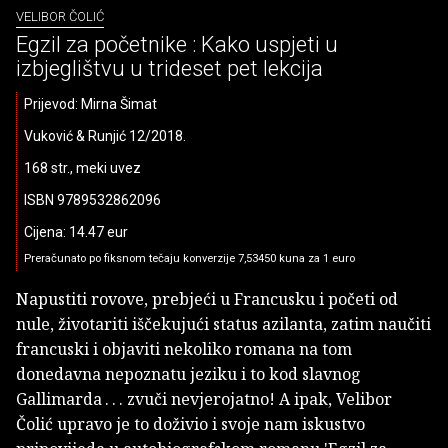
VELIBOR ČOLIĆ
Egzil za početnike : Kako uspjeti u
izbjeglištvu u trideset pet lekcija
Prijevod: Mirna Šimat
Vuković & Runjić 12/2018.
168 str., meki uvez
ISBN 9789532862096
Cijena: 14.47 eur
Preračunato po fiksnom tečaju konverzije 7,53450 kuna za 1 euro
Napustiti rovove, prebjeći u Francusku i početi od
nule, životariti iščekujući status azilanta, zatim naučiti
francuski i objaviti nekoliko romana na tom
donedavna nepoznatu jeziku i to kod slavnog
Gallimarda . . . zvuči nevjerojatno! A ipak, Velibor
Čolić upravo je to doživio i svoje nam iskustvo