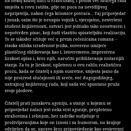
na nekoj kišnoj ulici u Francuskoj, i potom već idućega časa
smješta u rovu ratišta, gdje on puca na nevidljivog
neprijatelja, nakon čega kriomice povraća… Taj pripovjedač
i junak, osim što je neuspio vojnik i, vjerojatno, nesvršeni
student književnosti, ustvari jest jednako tako neostvaren i
nepotvrđen pisac, koji žudi vlastitu spisateljsku realizaciju.
To se također očituje već u prvim rečenicama romana –
visoka stilska izrađenost jezika, suvereno umijeće
plastičnog oblikovanja kao i, istovremeno, impresivna
lirskost opisa i, kroz njih, naročito približavanja nutarnjih
stanja. Za tu je lirskost, upletenu u ovu rahlu realističnu
prozu, kada se čitatelj s njom susretne, smjesta jasno da
nije proizvod slučajnosti ili sreće, već dugogodišnjeg,
ustrajnog književnog rada, koji sada već spontano pruža
svoje plodove.
Čitatelj prati junakovu agoniju, a stanje u kojemu se
pripovjedač nalazi jest neka vrst agonije, prepleteno
strahovima i zebnjom, bez zadrške sudjeluje u
proživljavanjima koje on iznosi i sa humorom, no krajnje
odriješen da se, upravo kroz pripovijedanje kao svojevrsni