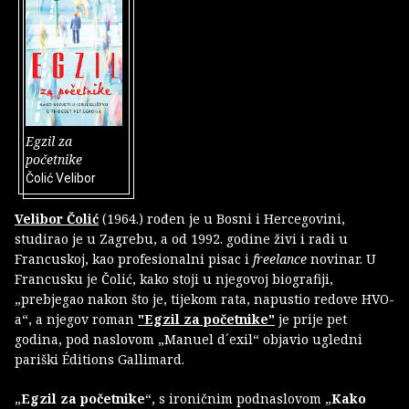
Egzil za
početnike
Čolić Velibor
Velibor Čolić
(1964.) rođen je u Bosni i Hercegovini,
studirao je u Zagrebu, a od 1992. godine živi i radi u
Francuskoj, kao profesionalni pisac i
freelance
novinar. U
Francusku je Čolić, kako stoji u njegovoj biografiji,
„prebjegao nakon što je, tijekom rata, napustio redove HVO-
a“, a njegov roman
"Egzil za početnike"
je prije pet
godina, pod naslovom „Manuel d´exil“ objavio ugledni
pariški Éditions Gallimard.
„
Egzil za početnike
“, s ironičnim podnaslovom „
Kako