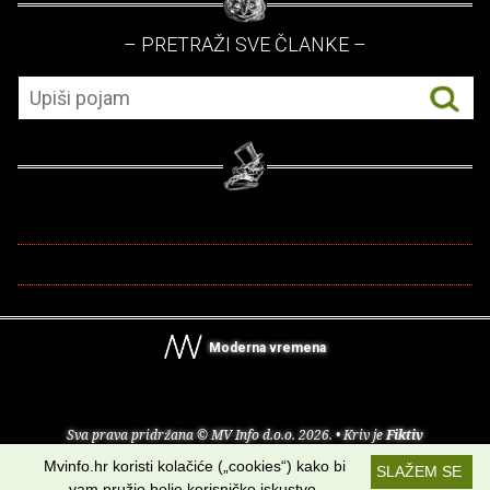
– PRETRAŽI SVE ČLANKE –
Moderna vremena
Sva prava pridržana © MV Info d.o.o. 2026. • Kriv je
Fiktiv
Mvinfo.hr koristi kolačiće („cookies“) kako bi
SLAŽEM SE
O nama
•
Pomoć
•
Uvjeti korištenja
•
RSS kanali
vam pružio bolje korisničko iskustvo.