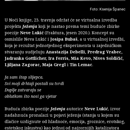
Foto: Ksenija Španec
U Noći knjige, 23. travnja održat će se virtualna izvedba
projekta
Ježenja
koji je nastao prema temi buduće zbirke
poezije
Neve Lukić
(Fraktura, jesen 2020.). Koncept su
osmislile Neva Lukić i
Josipa Bubaš
, a u virtualnoj izvedbi,
koja je rezultat jednotjednog eksperimenta u zajedničkom
stvaranju sudjeluju
Anastazija Debelli, Predrag Vrabec,
Jadranka Gottlicher, Ira Ferris, Mia Kevo, Nives Soldičić,
Ljiljana Zagorac, Maja Gregl
i
Tin Lemac
.
Ja sam štap slijepca.
Svi moji drhtaji postali su tvrdi
Duplje zatvaraju se
oblutkom što nosi ga vjetar
Buduća zbirka poezije
Ježenja
autorice
Neve Lukić
, izvor
nadahnuća pronalazi u pojavi ježenja (stanja u kojem su
dlačice uzdignute od hladnoće, emocija, groznice, erotskog,
estetskog iskustva) kao jednoj od najzornijih katalizatora