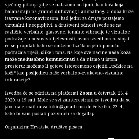
vječnog pitanja gdje se nalazimo mi ljudi, kao bića koja
balansiraju na granici duhovnog i animalnog. U doba krize
izazvane koronavirusom, kad jedni za druge postajemo
virtualni i neopipljivi, a društveni odnosi svode se na
različite verbalne, glasovne, tonalne vibracije te vizualne
podražaje u odsustvu tjelesnosti, ovom izvedbom nastojat
će se propitati kako se možemo fizički osjetiti pomoću
podražaja riječi, slike i tona. Na koje sve načine
naša koža
može međusobno komunicirati
a da nismo u istom
prostoru; možemo li gotovo istovremeno osjetiti „točkice na
koži“ kao posljedicu naše verbalno-zvukovno-vizualne
interakcije?
Izvedba će se održati na platformi
Zoom
u četvrtak, 23. 4.
2020. u 19 sati. Mole se svi zainteresirani za izvedbu da se
jave na e-mail neva.lukic@gmail.com do četvrtka, 23. 4.,
kako bi vam poslali pozivnicu za događaj.
Organizira: Hrvatsko društvo pisaca