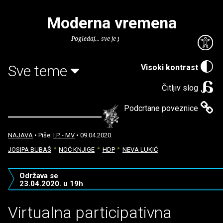
Moderna vremena
Pogledaj... sve je puno knjiga.
Sve teme
Visoki kontrast
Čitljiv slog
Podcrtane poveznice
NAJAVA
• Piše:
I.P. - MV
• 09.04.2020.
JOSIPA BUBAŠ
NOĆ KNJIGE
HDP
NEVA LUKIĆ
Održava se
23.04.2020. u 19h
Virtualna participativna