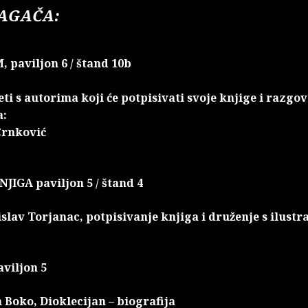
LAGAČA:
 paviljon 6 / štand 10b
eti s autorima koji će potpisivati svoje knjige i razgov
a:
Crnković
JIGA paviljon 5 / štand 4
slav Torjanac, potpisivanje knjiga i druženje s ilust
viljon 5
n Boko, Dioklecijan – biografija