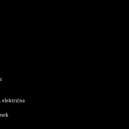
:
. električna
zmek