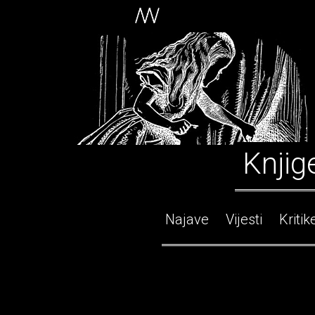
Knjig
Najave
Vijesti
Kritik