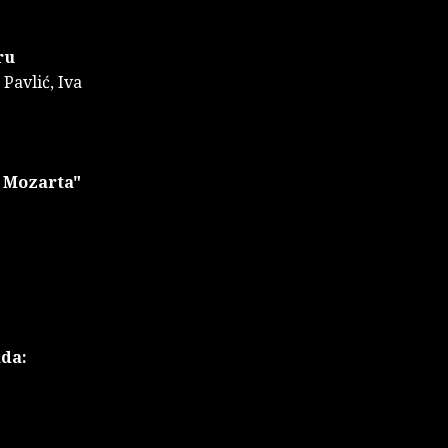
ru
 Pavlić, Iva
g Mozarta"
ada: