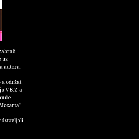
zabrali
s uz
a autora.
o
a održat
ju V.B.Z-a
ande
 Mozarta"
dstavljali