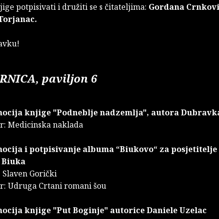
ige potpisivati i družiti se s čitateljima:
Gordana Crnkovi
Torjanac.
tavku!
NICA, paviljon 6
mocija knjige "Podneblje nadzemlja", autora Dubrav
r: Medicinska naklada
ocija i potpisivanje albuma “Biukovo“ za posjetitelje
 Biuka
 Slaven Gorički
ator: Udruga Crtani romani šou
ocija knjige "Put Boginje" autorice Daniele Uzelac