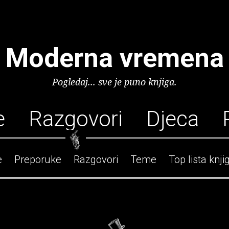
Moderna vremena
Pogledaj... sve je puno knjiga.
e
Razgovori
Djeca
e
Preporuke
Razgovori
Teme
Top lista knji