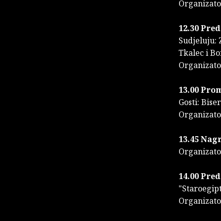
Organizat
12.30 Pred
Sudjeluju: 
Tkalec i Bo
Organizato
13.00 Prom
Gosti: Bise
Organizato
13.45 Nag
Organizato
14.00 Pre
"Staroegipts
Organizator