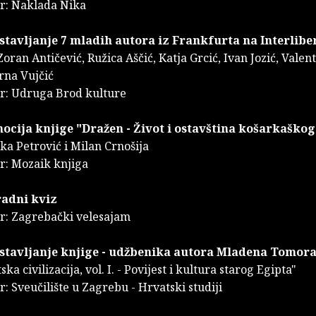
or: Naklada Nika
stavljanje 7 mladih autora iz Frankfurta na Interlibe
Zoran Antičević, Ružica Aščić, Katja Grcić, Ivan Jozić, Valent
rna Vujčić
r: Udruga Brod kulture
ocija knjige "Dražen - Život i ostavština košarkaško
rka Petrović i Milan Crnošija
r: Mozaik knjiga
radni kviz
r: Zagrebački velesajam
dstavljanje knjige - udžbenika autora Mladena Tomor
ka civilizacija, vol. I. - Povijest i kultura starog Egipta"
: Sveučilište u Zagrebu - Hrvatski studiji