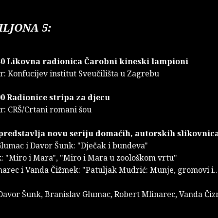
ILJONA 5:
.30 Likovna radionica Čarobni kineski lampioni
: Konfucijev institut Sveučilišta u Zagrebu
:00 Radionice stripa za djecu
r: CRŠ/Crtani romani šou
predstavlja novu seriju domaćih, autorskih slikovnica
Glumac i Davor Šunk: "Dječak i bundeva"
: "Miro i Mara", "Miro i Mara u zoološkom vrtu"
arec i Vanda Čižmek: "Patuljak Mudrić: Munje, gromovi i..
 Davor Šunk, Branislav Glumac, Robert Mlinarec, Vanda Či