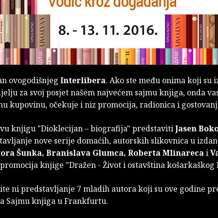
dan ovogodišnjeg
Interlibera
. Ako ste među onima koji su i
jelju za svoj posjet našem najvećem sajmu knjiga, onda va
u kupovinu, očekuje i niz promocija, radionica i gostovanj
vu knjigu "Dioklecijan – biografija" predstaviti
Jasen Bok
tavljanje nove serije domaćih, autorskih slikovnica u izdan
ora Šunka, Branislava Glumca, Roberta Mlinareca
i
V
 promocija knjige "Dražen - Život i ostavština košarkaškog
te ni predstavljanje 7 mladih autora koji su ove godine pre
a Sajmu knjiga u Frankfurtu.