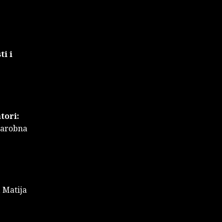
ti i
tori:
 čarobna
 Matija