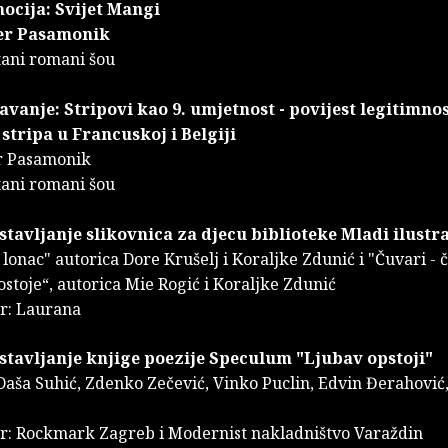
ocija: Svijet Mangi
ier Pasamonik
rtani romani šou
avanje: Stripovi kao 9. umjetnost - povijest legitimnos
stripa u Francuskoj i Belgiji
er Pasamonik
ani romani šou
stavljanje slikovnica za djecu biblioteke Mladi ilustra
 lonac" autorica Dore Krušelj i Koraljke Zdunić i "Čuvari -
ostoje“, autorica Mie Rogić i Koraljke Zdunić
r: Laurana
stavljanje knjige poezije Speculum "Ljubav opstoji"
Daša Suhić, Zdenko Zečević, Vinko Puclin, Edvin Đerahović,
r: Rockmark Zagreb i Modernist nakladništvo Varaždin