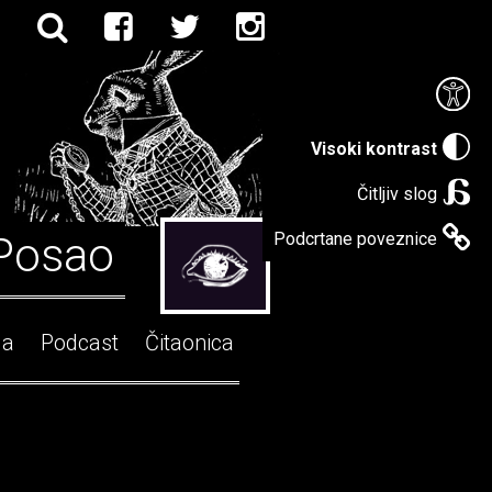
Visoki kontrast
Čitljiv slog
Posao
Podcrtane poveznice
ga
Podcast
Čitaonica