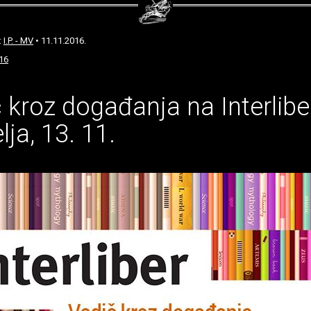
:
I.P. - MV
• 11.11.2016.
16
 kroz događanja na Interlibe
lja, 13. 11.