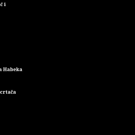
ć i
ka Habeka
 crtača