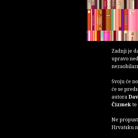
Zadnji je 
upravo ned
nezaobilazn
Svoju će no
će se preds
autora
Dav
Čizmek
te
Ne propusti
Hrvatsku n