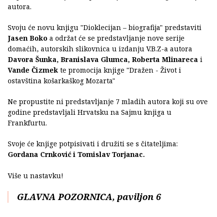
autora.
Svoju će novu knjigu "Dioklecijan – biografija" predstaviti
Jasen Boko
a održat će se predstavljanje nove serije
domaćih, autorskih slikovnica u izdanju V.B.Z-a autora
Davora Šunka, Branislava Glumca, Roberta Mlinareca
i
Vande Čizmek
te promocija knjige "Dražen - Život i
ostavština košarkaškog Mozarta"
Ne propustite ni predstavljanje 7 mladih autora koji su ove
godine predstavljali Hrvatsku na Sajmu knjiga u
Frankfurtu.
Svoje će knjige potpisivati i družiti se s čitateljima:
Gordana Crnković i Tomislav Torjanac.
Više u nastavku!
GLAVNA POZORNICA, paviljon 6