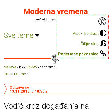
Moderna vremena
Pogledaj... sve je puno knjiga.
Sve teme
Visoki kontrast
Čitljiv slog
Podcrtane poveznice
NAJAVA
• Piše:
I.P. - MV
• 11.11.2016.
INTERLIBER 2016
Održava se
13.11.2016. u 10:30h
Vodič kroz događanja na