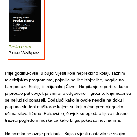
Preko mora
Bauer Wolfgang
Prije godinu-dvije, u bujici vijesti koje neprekidno kolaju raznim
televizijskim programima, pojavilo se lice izbjeglice, negdje na
Lampeduzi, Siciliji, ili talijanskoj Čizmi. Na pitanje reportera kako
je prošao put čovjek je smireno odgovorio – grozno, krijumčari su
se neljudski ponašali. Dodajući kako je ovdje negdje na doku i
potpuno sluđeni muškarac kojem su krijumčari pred njegovim
očima silovali ženu. Rekavši to, čovjek se ogledao lijevo i desno
tražeći pogledom muškarca kako bi ga pokazao novinarima.
No snimka se ovdje prekinula. Bujica vijesti nastavila se svojim