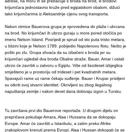
adrese, na moru ih se prebacuje s broda na brod, ili brodovi
krijumčara jednostavno kruže pred egipatskom obalom, dižući
tako krijumčarima iz Aleksandrije cijenu svog transporta.
Nakon otmice Bauerova grupa je sprovedena do plaže i ukrcana
na brod. No krijumčari ih ubrzo guraju u more pored otočića po
imenu Nelson Island. Posrijedi je sprud od sto puta tristo metara,
u blizini koje je Nelson 1789. pobijedio Napolenovu flotu. Nešto je
pošlo po zlu. Grupa shvaća da su izbačeni s broda jer su
krijumčari ugledali dva broda Obalne straže. Bauer, Amar i ostali
ubrzo će završiti u zatvoru u Egiptu. Više od šezdeset izbjeglica
smješteno je u prostoriju od trideset i pet kvadratnih metara.
Spavajući rame uz rame čekaju suđenje. Bauer i Krupar prisiljeni
su otkriti svoj stvarni identitet. Okrivljeni su zbog ilegalnog
napuštanja zemlje i nakon devet dana dobivaju izgon u Tursku.
Tu završava prvi dio Bauerove reportaže. U drugom dijelu on
prepričava pokušaje Amara, Alaa i Hussana da se dokopaju
Evrope. Amar će završiti u Istanbulu, a zatim preko Afrike
zrakoplovom krenuti prema Evropi. Alaa i Hussan dokopati će se