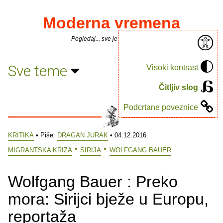
Moderna vremena
Pogledaj... sve je puno knjiga.
Sve teme
Visoki kontrast
Čitljiv slog
Podcrtane poveznice
KRITIKA
• Piše:
DRAGAN JURAK
• 04.12.2016.
MIGRANTSKA KRIZA
SIRIJA
WOLFGANG BAUER
Wolfgang Bauer : Preko
mora: Sirijci bježe u Europu,
reportaža