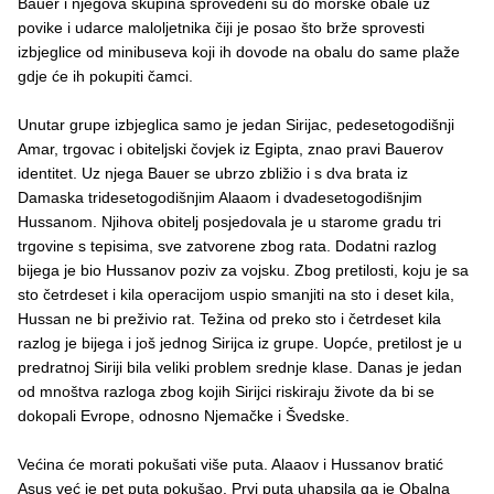
Bauer i njegova skupina sprovedeni su do morske obale uz
povike i udarce maloljetnika čiji je posao što brže sprovesti
izbjeglice od minibuseva koji ih dovode na obalu do same plaže
gdje će ih pokupiti čamci.
Unutar grupe izbjeglica samo je jedan Sirijac, pedesetogodišnji
Amar, trgovac i obiteljski čovjek iz Egipta, znao pravi Bauerov
identitet. Uz njega Bauer se ubrzo zbližio i s dva brata iz
Damaska tridesetogodišnjim Alaaom i dvadesetogodišnjim
Hussanom. Njihova obitelj posjedovala je u starome gradu tri
trgovine s tepisima, sve zatvorene zbog rata. Dodatni razlog
bijega je bio Hussanov poziv za vojsku. Zbog pretilosti, koju je sa
sto četrdeset i kila operacijom uspio smanjiti na sto i deset kila,
Hussan ne bi preživio rat. Težina od preko sto i četrdeset kila
razlog je bijega i još jednog Sirijca iz grupe. Uopće, pretilost je u
predratnoj Siriji bila veliki problem srednje klase. Danas je jedan
od mnoštva razloga zbog kojih Sirijci riskiraju živote da bi se
dokopali Evrope, odnosno Njemačke i Švedske.
Većina će morati pokušati više puta. Alaaov i Hussanov bratić
Asus već je pet puta pokušao. Prvi puta uhapsila ga je Obalna