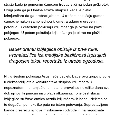
straža kada je gumenim čamcem trebao stići na jedan grčki otok.
Drugi puta ga je Obalna straža uhapsila kada je platio
krimjumčara da ga prebaci jahtom. U trećem pokušaju gumeni
čamac je nakon samo jednog kilometra udario u greben i
potonuo. U četvrtom pokušaju krijumčar ga je okrao na plaži i
pobjegao. U petom pokušaju krijumčar ga je okrao na plaži i
pobjegao.
Bauer dramu izbjeglica opisuje iz prve ruke.
Pronalazi lice iza medijske bezličnosti ispisujući
dragocjen tekst: reportažu iz utrobe egzodusa.
Niti u šestom pokušaju Asus neće uspjeti. Bauerovu grupu prvo je
u Aleksandriji otela konkurentska skupina krijumčara. U
nepoznatom, nenamještenom stanu proveli su nekoliko dana sve
dok njihovi krijumčari nisu platili otkupninu. To je čest slučaj.
Izbjeglice su žrtve otmica raznih krijumčarskih bandi. Nekima se
to događa i po nekoliko puta na istom putovanju. Suprostavljene
bande presreću njihove minibuseve i odvode ih na nepoznate