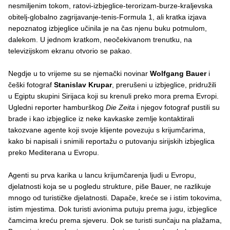
nesmiljenim tokom, ratovi-izbjeglice-terorizam-burze-kraljevska
obitelj-globalno zagrijavanje-tenis-Formula 1, ali kratka izjava
nepoznatog izbjeglice učinila je na čas njenu buku potmulom,
dalekom. U jednom kratkom, neočekivanom trenutku, na
televizijskom ekranu otvorio se pakao.
Negdje u to vrijeme su se njemački novinar
Wolfgang Bauer
i
češki fotograf
Stanislav Krupar
, prerušeni u izbjeglice, pridružili
u Egiptu skupini Sirijaca koji su krenuli preko mora prema Evropi.
Ugledni reporter hamburškog
Die Zeita
i njegov fotograf pustili su
brade i kao izbjeglice iz neke kavkaske zemlje kontaktirali
takozvane agente koji svoje klijente povezuju s krijumčarima,
kako bi napisali i snimili reportažu o putovanju sirijskih izbjeglica
preko Mediterana u Evropu.
Agenti su prva karika u lancu krijumčarenja ljudi u Evropu,
djelatnosti koja se u pogledu strukture, piše Bauer, ne razlikuje
mnogo od turističke djelatnosti. Dapače, kreće se i istim tokovima,
istim mjestima. Dok turisti avionima putuju prema jugu, izbjeglice
čamcima kreću prema sjeveru. Dok se turisti sunčaju na plažama,