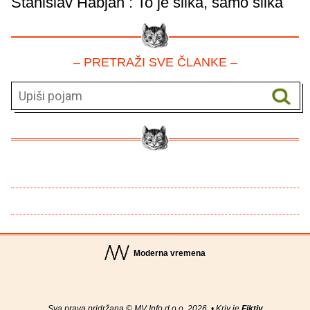
Stanislav Habjan : To je slika, samo slika
– PRETRAŽI SVE ČLANKE –
Moderna vremena
Sva prava pridržana © MV Info d.o.o. 2026. • Kriv je
Fiktiv