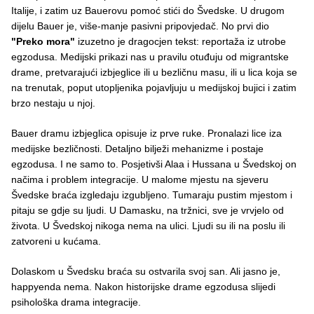
Italije, i zatim uz Bauerovu pomoć stići do Švedske. U drugom
dijelu Bauer je, više-manje pasivni pripovjedač. No prvi dio
"Preko mora"
izuzetno je dragocjen tekst: reportaža iz utrobe
egzodusa. Medijski prikazi nas u pravilu otuđuju od migrantske
drame, pretvarajući izbjeglice ili u bezličnu masu, ili u lica koja se
na trenutak, poput utopljenika pojavljuju u medijskoj bujici i zatim
brzo nestaju u njoj.
Bauer dramu izbjeglica opisuje iz prve ruke. Pronalazi lice iza
medijske bezličnosti. Detaljno bilježi mehanizme i postaje
egzodusa. I ne samo to. Posjetivši Alaa i Hussana u Švedskoj on
načima i problem integracije. U malome mjestu na sjeveru
Švedske braća izgledaju izgubljeno. Tumaraju pustim mjestom i
pitaju se gdje su ljudi. U Damasku, na tržnici, sve je vrvjelo od
života. U Švedskoj nikoga nema na ulici. Ljudi su ili na poslu ili
zatvoreni u kućama.
Dolaskom u Švedsku braća su ostvarila svoj san. Ali jasno je,
happyenda nema. Nakon historijske drame egzodusa slijedi
psihološka drama integracije.