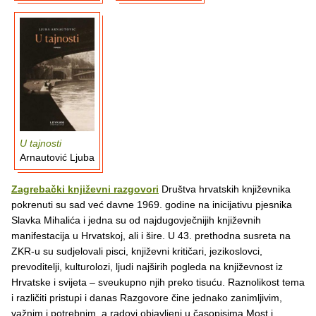
U tajnosti
Arnautović Ljuba
Zagrebački književni razgovori
Društva hrvatskih književnika
pokrenuti su sad već davne 1969. godine na inicijativu pjesnika
Slavka Mihalića i jedna su od najdugovječnijih književnih
manifestacija u Hrvatskoj, ali i šire. U 43. prethodna susreta na
ZKR-u su sudjelovali pisci, književni kritičari, jezikoslovci,
prevoditelji, kulturolozi, ljudi najširih pogleda na književnost iz
Hrvatske i svijeta – sveukupno njih preko tisuću. Raznolikost tema
i različiti pristupi i danas Razgovore čine jednako zanimljivim,
važnim i potrebnim, a radovi objavljeni u časopisima Most i