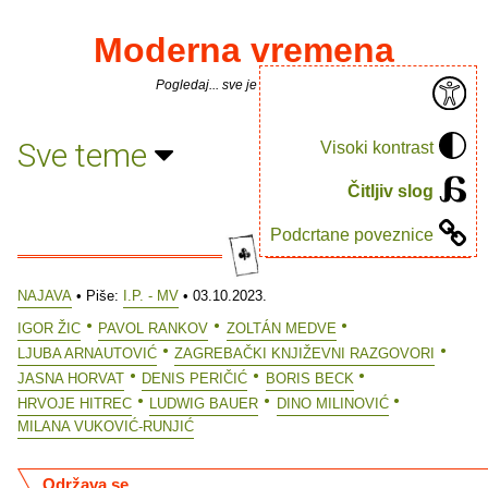
Moderna vremena
Pogledaj... sve je puno knjiga.
Sve teme
Visoki kontrast
Čitljiv slog
Podcrtane poveznice
NAJAVA
• Piše:
I.P. - MV
• 03.10.2023.
IGOR ŽIC
PAVOL RANKOV
ZOLTÁN MEDVE
LJUBA ARNAUTOVIĆ
ZAGREBAČKI KNJIŽEVNI RAZGOVORI
JASNA HORVAT
DENIS PERIČIĆ
BORIS BECK
HRVOJE HITREC
LUDWIG BAUER
DINO MILINOVIĆ
MILANA VUKOVIĆ-RUNJIĆ
Održava se