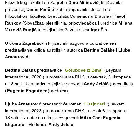
Filozofskog fakulteta u Zagrebu
Dino Milinović
, književnik i
prevoditelj
Denis Peričić
, zatim književnik i docent na
Filozofskom fakultetu Sveučilišta Comenius u Bratislavi
Pavol
Rankov
(Slovačka), pjesnikinja, pripovjedačica i urednica
Milana
Vuković Runjić
te esejist i književni kritičar
Igor Žic
.
U okviru Zagrebačkih književnih razgovora održat će se i
predstavljanje knjiga austrijskih autorica
Bettine Balàke
i
Ljube
Arnautović
.
Bettina Balàka
predstavit će "
Golubove iz Brna
" (Leykam
international, 2020.) u prostorijama DHK, u četvrtak, 5. listopada
u 18 sati. Uz autoricu o knjizi će govoriti
Andy Jelčić
(prevoditelj)
i
Eugenia Ehgartner
(urednica).
Ljuba Arnautović
predstavit će roman "
U tajnosti
" (Leykam
international, 2023.) u prostorijama DHK, u petak 6. listopada u
18 sati. Uz autoricu o knjizi će govoriti
Milka Car
i
Eugenia
Ehgartner
. Moderira:
Andy Jelčić