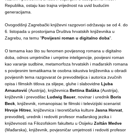
Republika, ostaju kao trajna vrijednost na uvid budućim
generacijama.
Ovogodišnji Zagrebački književni razgovori održavaju se od 4. do
6. listopada u prostorijama Društva hrvatskih književnika u
Zagrebu, na temu "
Povijesni roman u digitalno doba
".
O temama kao što su fenomen povijesnog romana u digitalno
doba, odnos umjetničke i umjetne inteligencije, povijesni roman
kao varanje sudbine, metamorfoza hrvatskih i mađarskih romana
s povijesnim tematikama te osobna iskustva književnika u obradi
povijesnih tema razgovarat će prevoditeljica i autorica zvučnih
opisa i filmskih titlova za slijepe, gluhe i slabovidne
Ljuba
Arnautović
(Austrija), književnica
Bettina Balàka
(Austrija),
književnik i prevodilac
Ludwig Bauer
, novinar i urednik
Boris
Beck
, književnik, romanopisac te filmski i televizijski scenarist
Hrvoje Hitrec
, književnica i teoretičarka kulture
Jasna Horvat
,
prevoditelj, urednik i redoviti profesor mađarskog jezika i
književnosti na Filozofskom fakultetu u Osijeku
Zoltán Medve
(Mađarska), književnik, povjesničar umjetnosti i redoviti profesor