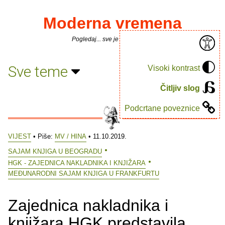
Moderna vremena
Pogledaj... sve je puno knjiga.
Sve teme
Visoki kontrast
Čitljiv slog
Podcrtane poveznice
VIJEST
• Piše:
MV / HINA
• 11.10.2019.
SAJAM KNJIGA U BEOGRADU
HGK - ZAJEDNICA NAKLADNIKA I KNJIŽARA
MEĐUNARODNI SAJAM KNJIGA U FRANKFURTU
Zajednica nakladnika i
knjižara HGK predstavila