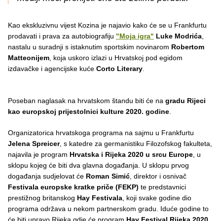
Kao ekskluzivnu vijest Kozina je najavio kako će se u Frankfurtu
prodavati i prava za autobiografiju
"Moja igra"
Luke Modrića
,
nastalu u suradnji s istaknutim sportskim novinarom
Robertom
Matteonijem
, koja uskoro izlazi u Hrvatskoj pod egidom
izdavačke i agencijske kuće
Corto Literary
.
Poseban naglasak na hrvatskom štandu biti će na
gradu Rijeci
kao europskoj prijestolnici kulture 2020. godine
.
Organizatorica hrvatskoga programa na sajmu u Frankfurtu
Jelena Spreicer
, s katedre za germanistiku Filozofskog fakulteta,
najavila je program
Hrvatska i Rijeka 2020 u srcu Europe
, u
sklopu kojeg će biti dva glavna događanja. U sklopu prvog
događanja sudjelovat će
Roman Simić
, direktor i osnivač
Festivala europske kratke priče (FEKP)
te predstavnici
prestižnog britanskog
Hay Festivala
, koji svake godine dio
programa održava u nekom partnerskom gradu. Iduće godine to
će biti upravo Rijeka gdje će program
Hay Festival Rijeka 2020.
,