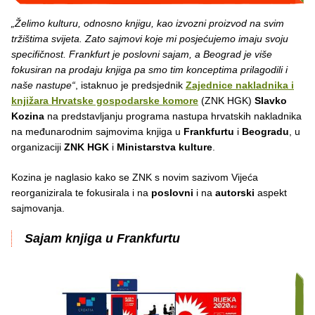
„Želimo kulturu, odnosno knjigu, kao izvozni proizvod na svim
tržištima svijeta. Zato sajmovi koje mi posjećujemo imaju svoju
specifičnost. Frankfurt je poslovni sajam, a Beograd je više
fokusiran na prodaju knjiga pa smo tim konceptima prilagodili i
naše nastupe“
, istaknuo je predsjednik
Zajednice nakladnika i
knjižara Hrvatske gospodarske komore
(ZNK HGK)
Slavko
Kozina
na predstavljanju programa nastupa hrvatskih nakladnika
na međunarodnim sajmovima knjiga u
Frankfurtu
i
Beogradu
, u
organizaciji
ZNK HGK
i
Ministarstva kulture
.
Kozina je naglasio kako se ZNK s novim sazivom Vijeća
reorganizirala te fokusirala i na
poslovni
i na
autorski
aspekt
sajmovanja.
Sajam knjiga u Frankfurtu