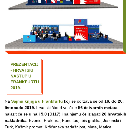
PREZENTACIJA
- HRVATSKI
NASTUP U
FRANKFURTU
2019.
Na
Sajmu knjiga u Frankfurtu
koji se održava se od
16. do 20.
listopada 2019.
hrvatski štand veličine
56 četvornih metara
nalazit će se u
hali 5.0 (D117)
i na njemu će izlagati
20 hrvatskih
nakladnika
: Evenio, Fraktura, Funditus, Ibis grafika, Jesenski i
Turk, Kašmir promet, Kršćanska sadašnjost, Mate, Matica