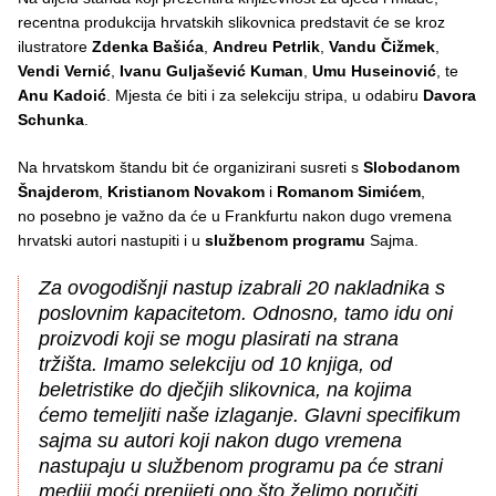
recentna produkcija hrvatskih slikovnica predstavit će se kroz
ilustratore
Zdenka Bašića
,
Andreu Petrlik
,
Vandu Čižmek
,
Vendi Vernić
,
Ivanu Guljašević Kuman
,
Umu Huseinović
, te
Anu Kadoić
. Mjesta će biti i za selekciju stripa, u odabiru
Davora
Schunka
.
Na hrvatskom štandu bit će organizirani susreti s
Slobodanom
Šnajderom
,
Kristianom Novakom
i
Romanom Simićem
,
no posebno je važno da će u Frankfurtu nakon dugo vremena
hrvatski autori nastupiti i u
službenom programu
Sajma.
Za ovogodišnji nastup izabrali 20 nakladnika s
poslovnim kapacitetom. Odnosno, tamo idu oni
proizvodi koji se mogu plasirati na strana
tržišta. Imamo selekciju od 10 knjiga, od
beletristike do dječjih slikovnica, na kojima
ćemo temeljiti naše izlaganje. Glavni specifikum
sajma su autori koji nakon dugo vremena
nastupaju u službenom programu pa će strani
mediji moći prenijeti ono što želimo poručiti.