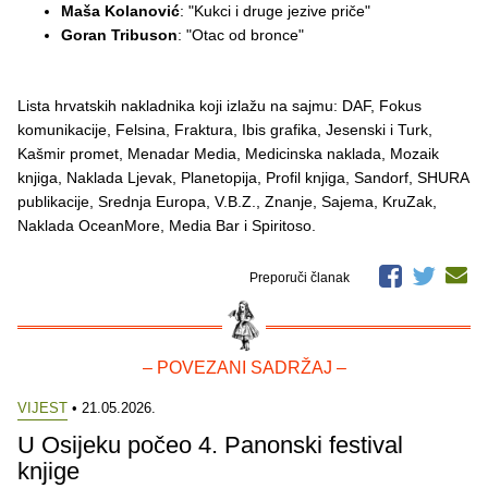
Maša Kolanović
: "Kukci i druge jezive priče"
Goran Tribuson
: "Otac od bronce"
Lista hrvatskih nakladnika koji izlažu na sajmu: DAF, Fokus
komunikacije, Felsina, Fraktura, Ibis grafika, Jesenski i Turk,
Kašmir promet, Menadar Media, Medicinska naklada, Mozaik
knjiga, Naklada Ljevak, Planetopija, Profil knjiga, Sandorf, SHURA
publikacije, Srednja Europa, V.B.Z., Znanje, Sajema, KruZak,
Naklada OceanMore, Media Bar i Spiritoso.
Preporuči članak
– POVEZANI SADRŽAJ –
VIJEST
• 21.05.2026.
U Osijeku počeo 4. Panonski festival
knjige