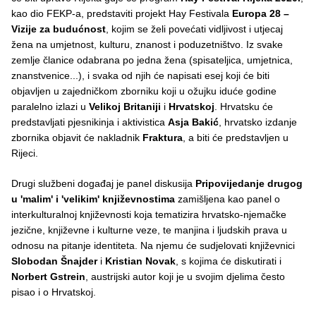
kao dio FEKP-a, predstaviti projekt Hay Festivala
Europa 28 –
Vizije za budućnost
, kojim se želi povećati vidljivost i utjecaj
žena na umjetnost, kulturu, znanost i poduzetništvo. Iz svake
zemlje članice odabrana po jedna žena (spisateljica, umjetnica,
znanstvenice...), i svaka od njih će napisati esej koji će biti
objavljen u zajedničkom zborniku koji u ožujku iduće godine
paralelno izlazi u
Velikoj Britaniji
i
Hrvatskoj
. Hrvatsku će
predstavljati pjesnikinja i aktivistica
Asja Bakić
, hrvatsko izdanje
zbornika objavit će nakladnik
Fraktura
, a biti će predstavljen u
Rijeci.
Drugi službeni događaj je panel diskusija
Pripovijedanje drugog
u 'malim' i 'velikim' književnostima
zamišljena kao panel o
interkulturalnoj književnosti koja tematizira hrvatsko-njemačke
jezične, književne i kulturne veze, te manjina i ljudskih prava u
odnosu na pitanje identiteta. Na njemu će sudjelovati književnici
Slobodan Šnajder
i
Kristian Novak
, s kojima će diskutirati i
Norbert Gstrein
, austrijski autor koji je u svojim djelima često
pisao i o Hrvatskoj.