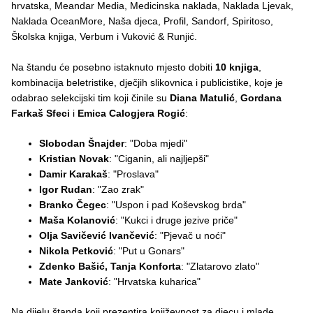
hrvatska, Meandar Media, Medicinska naklada, Naklada Ljevak,
Naklada OceanMore, Naša djeca, Profil, Sandorf, Spiritoso,
Školska knjiga, Verbum i Vuković & Runjić.
Na štandu će posebno istaknuto mjesto dobiti
10 knjiga
,
kombinacija beletristike, dječjih slikovnica i publicistike, koje je
odabrao selekcijski tim koji činile su
Diana Matulić
,
Gordana
Farkaš Sfeci
i
Emica Calogjera Rogić
:
Slobodan Šnajder
: "Doba mjedi"
Kristian Novak
: "Ciganin, ali najljepši"
Damir Karakaš
: "Proslava"
Igor Rudan
: "Zao zrak"
Branko Čegec
: "Uspon i pad Koševskog brda"
Maša Kolanović
: "Kukci i druge jezive priče"
Olja Savičević Ivančević
: "Pjevač u noći"
Nikola Petković
: "Put u Gonars"
Zdenko Bašić, Tanja Konforta
: "Zlatarovo zlato"
Mate Janković
: "Hrvatska kuharica"
Na dijelu štanda koji prezentira književnost za djecu i mlade,