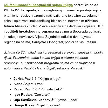
64. Međunarodni beogradski sajam knjiga
održati će se
od
20. do 27. listopada
, i ima naglašeniju dimenziju prodaje knjiga,
bitan je jer susjedi razumiju naš jezik, a to je važno za volumen
tiska i isplativosti nakladničkog biznisa na inozemnim tržištima.
Nikica Micevski
, član Vijeća Zajednice nakladnika i knjižara HGK
i
voditelj hrvatskoga programa
na sajmu u Beogradu pojasnio
je kako je novi saziv Vijeća Zajednice odlučio dva najveća
regionalna sajma,
Sarajevo
i
Beograd
, podići na višu razinu.
„Izlagat će 23 nakladnika i prezentirat će svoja najnovija i najbolja
djela. Prezentirat ćemo i osam knjiga u sklopu posebne
promocije, a u službenom programu sajma će nastupiti naši
autori Jurica Pavičić i Ivana Šojat“
, rekao je Micevski.
Jurica Pavičić
: "Knjiga o jugu"
Ivana Šojat
: "Ezan"
Pavao Pavličić
: "Pohvala tijelu"
Igor Rudan
: "Zao zrak"
Olja Savičević Ivančević
: "Pjevač u noći"
Hrvoje Klasić
: "Bijelo na crno"