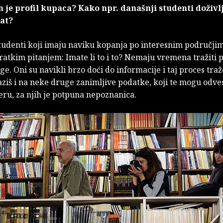
je profil kupaca? Kako npr. današnji studenti doživl
jat?
studenti koji imaju naviku kopanja po interesnim područji
ratkim pitanjem: Imate li to i to? Nemaju vremena tražiti 
jige. Oni su navikli brzo doći do informacije i taj proces tra
aziš i na neke druge zanimljive podatke, koji te mogu odve
ru, za njih je potpuna nepoznanica.