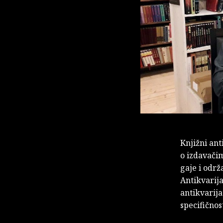
Knjižni ant
o izdavačim
gaje i održ
Antikvarija
antikvarij
specifično