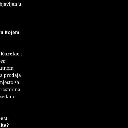
bjavljen u
, u kojem
 Kurelac
s
der
.
kutnom
da prodaja
mjesto za
prostor na
k sedam
te u
ske?