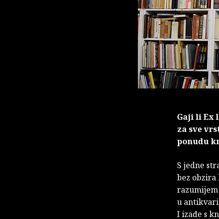
Gaji li Ex
za sve vrs
ponudu knj
S jedne str
bez obzira 
razumijem i
u antikvari
I izađe s k