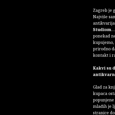
Zagreb je g
Najviše sa
antikvarij
Studiom
…,
ponekad ne
kupujemo, k
prirodno da
kontakt i 
Kakvi su d
antikvarn
Glad za knj
kupaca osta
popunjene s
mlađih je l
stranice do