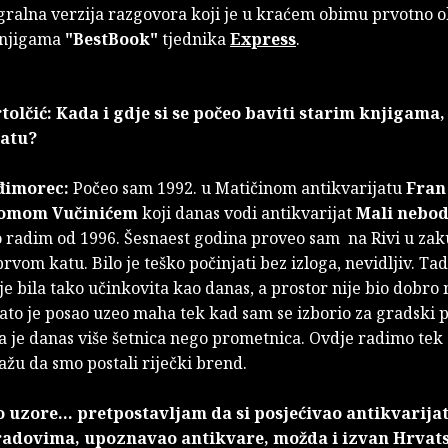
gralna verzija razgovora koji je u kraćem obimu prvotno o
knjigama
"BestBook"
tjednika
Express
.
olčić: Kada i gdje si se počeo baviti starim knjigama
jatu?
đimorec:
Počeo sam 1992. u Matičinom antikvarijatu
Fran
omom Vučinićem
koji danas vodi antikvarijat
Mali nebo
 radim od 1996. Šesnaest godina proveo sam na Rivi u za
prvom katu. Bilo je teško počinjati bez izloga, nevidljiv. Ta
e bila tako učinkovita kao danas, a prostor nije bio dobro 
ato je posao uzeo maha tek kad sam se izborio za gradski 
ja je danas više šetnica nego prometnica. Ovdje radimo te
ažu da smo postali riječki brend.
ao uzore... pretpostavljam da si posjećivao antikvarija
adovima, upoznavao antikvare, možda i izvan Hrvat