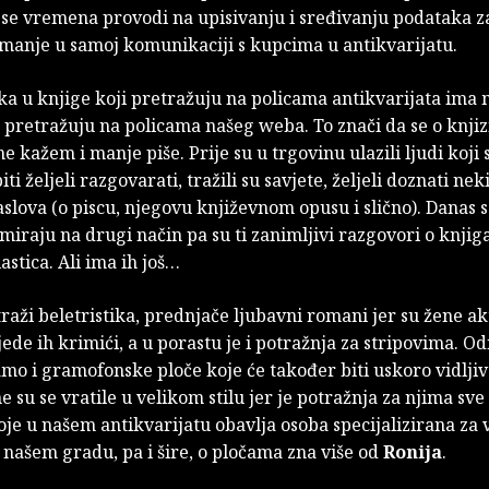
e se vremena provodi na upisivanju i sređivanju podataka 
 manje u samoj komunikaciji s kupcima u antikvarijatu.
ka u knjige koji pretražuju na policama antikvarijata ima
h pretražuju na policama našeg weba. To znači da se o knjiz
ne kažem i manje piše. Prije su u trgovinu ulazili ljudi koji s
ti željeli razgovarati, tražili su savjete, željeli doznati neki
slova (o piscu, njegovu književnom opusu i slično). Danas se
rmiraju na drugi način pa su ti zanimljivi razgovori o knji
lastica. Ali ima ih još…
traži beletristika, prednjače ljubavni romani jer su žene akt
slijede ih krimići, a u porastu je i potražnja za stripovima. 
mo i gramofonske ploče koje će također biti uskoro vidljiv
ne su se vratile u velikom stilu jer je potražnja za njima sve 
je u našem antikvarijatu obavlja osoba specijalizirana za v
našem gradu, pa i šire, o pločama zna više od
Ronija
.