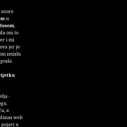
 uzore.
em
u
blosom
,
da oni to
er i mi
ova jer je
tom smislu
posla.
rijetku
lja -
oga,
ća, a
" danas web
 pojavi u