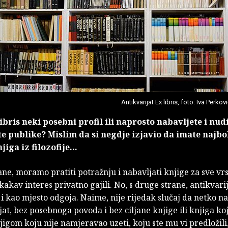
Antikvarijat Ex libris, foto: Iva Perkov
 libris neki posebni profil ili naprosto nabavljete i nud
te publike? Mislim da si negdje izjavio da imate najbo
iga iz filozofije...
ane, moramo pratiti potražnju i nabavljati knjige za sve vr
kakav interes privatno gajili. No, s druge strane, antikvari
 kao mjesto odgoja. Naime, nije rijedak slučaj da netko n
jat, bez posebnoga povoda i bez ciljane knjige ili knjiga koj
njigom koju nije namjeravao uzeti, koju ste mu vi predložili