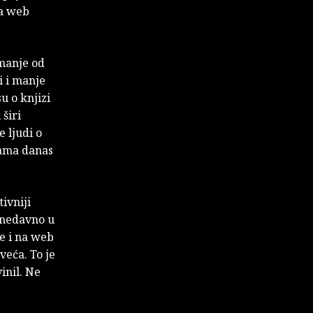
za web
 manje od
i i manje
u o knjizi
 širi
 ljudi o
gama danas
ivniji
Odnedavno u
e i na web
veća. To je
inil. Ne