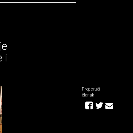
je
 i
Preporuči
članak