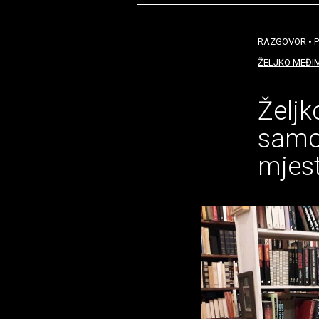
RAZGOVOR
• P
ŽELJKO MEĐI
Željk
samo 
mjes