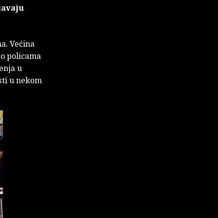
javaju
ma. Većina
po policama
ženja u
sti u nekom