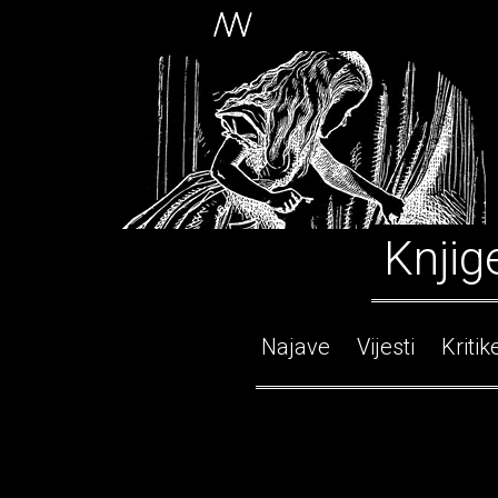
Knjig
Najave
Vijesti
Kritik