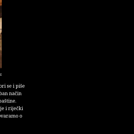
c
ri se i piše
eban način
baštine.
e i riječki
ovaramo o