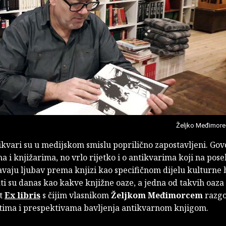
Željko Međimore
ikvari su u medijskom smislu poprilično zapostavljeni. Govo
a i knjižarima, no vrlo rijetko i o antikvarima koji na pos
avaju ljubav prema knjizi kao specifičnom dijelu kulturne 
ti su danas kao kakve knjižne oaze, a jedna od takvih oaza j
at
Ex libris
s čijim vlasnikom
Željkom Međimorcem
razg
stima i prespektivama bavljenja antikvarnom knjigom.