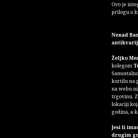
Ovo je inte
prilogu o 
Nenad Bart
antikvari
Željko Me
kolegom
T
Samostalno
kortilu na 
na webu nij
trgovinu. Z
lokaciji ko
godina, a k
Jesi li im
drugim gr