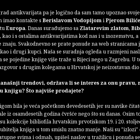
rad antikvarijata pa je logično da sam tamo upoznao svoje
m imao kontakte s
Berislavom Vodopijom
i
Pjerom Bilić
atu
Europa
. Danas surađujemo sa
Zlatarevim zlatom
,
Bi
 kao i s ostalima antikvarijatima kod nas i u inozemstvu, a 
 znaju. Svakodnevno se prate ponude na web stranicama j
ao i drugi kupci. Naša se suradnja ogleda u razmjeni nasl
 se pojedine knjige više traže u Rijeci nego u Zagrebu. U 
razgovor s drugim kolegama u Hrvatskoj je neizostavan dio 
anašnji trendovi, održava li se interes za onu pravu, 
u knjigu? Što najviše prodajete?
igom bila je veća početkom devedesetih jer su navike čitate
le iz osamdesetih godina čvršće nego što su danas. Osim t
u kolekcije bibliofila hrvatskim prvotiskom 19. i 20. stolje
jubitelja knjiga u tom smislu znatno manje. Naši su "izlozi
stupne svima i odmah, upišeš naslov u tražilicu i ponuda se