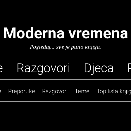
Moderna vremena
Pogledaj... sve je puno knjiga.
e
Razgovori
Djeca
e
Preporuke
Razgovori
Teme
Top lista knji