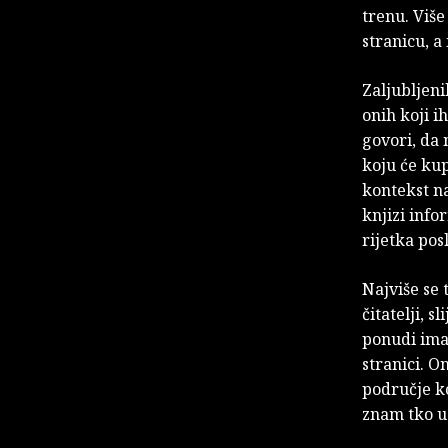
trenu. Viš
stranicu, a
Zaljubljeni
onih koji i
govori, da 
koju će kupi
kontekst na
knjizi info
rijetka pos
Najviše se 
čitatelji, 
ponudi ima
stranici. O
područje ko
znam tko u 