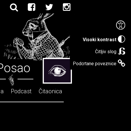
Visoki kontrast
Čitljiv slog
Posao
Podcrtane poveznice
ga
Podcast
Čitaonica