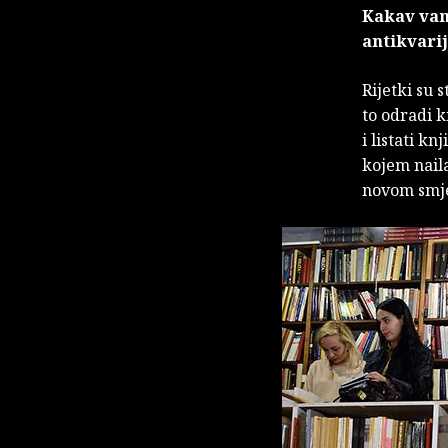
Kakav vam 
antikvari
Rijetki su 
to odradi k
i listati kn
kojem nail
novom smje