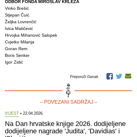
ODBOR FONDA MIROSLAV KRLEŽA
Vinko Brešić
Stjepan Čuić
Željka Lovrenčić
Ivica Matičević
Hrvojka Mihanović Salopek
Cvjetko Milanja
Goran Rem
Boris Senker
Igor Zidić
Preporuči članak
– POVEZANI SADRŽAJ –
VIJEST
• 22.04.2026.
Na Dan hrvatske knjige 2026. dodijeljene
dodijeljene nagrade 'Judita', 'Davidias' i