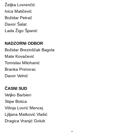
Željka Lovrenčić
Ivica Matičević
Božidar Petrač
Davor Šalat
Lada Žigo Španić
NADZORNI ODBOR
Božidar Brezinščak Bagola
Mate Kovačević
Tomislav Milohanić
Branka Primorac
Davor Velnić
ČASNI SUD
Veljko Barbieri
Stipe Botica
Višnja Lovrić Mencej
Ljiljana Matković Vlašić
Dragica Vranjić Golub