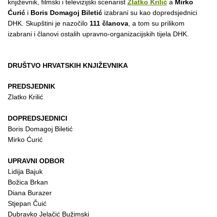
književnik, filmski i televizijski scenarist
Zlatko Krilić
a
Mirko
Ćurić
i
Boris Domagoj Biletić
izabrani su kao dopredsjednici
DHK. Skupštini je nazočilo
111 članova
, a tom su prilikom
izabrani i članovi ostalih upravno-organizacijskih tijela DHK.
DRUŠTVO HRVATSKIH KNJIŽEVNIKA
PREDSJEDNIK
Zlatko Krilić
DOPREDSJEDNICI
Boris Domagoj Biletić
Mirko Ćurić
UPRAVNI ODBOR
Lidija Bajuk
Božica Brkan
Diana Burazer
Stjepan Čuić
Dubravko Jelačić Bužimski