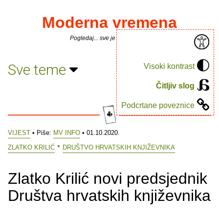
Moderna vremena
Pogledaj... sve je puno knjiga.
Sve teme
Visoki kontrast
Čitljiv slog
Podcrtane poveznice
VIJEST
• Piše:
MV INFO
• 01.10.2020.
ZLATKO KRILIĆ
DRUŠTVO HRVATSKIH KNJIŽEVNIKA
Zlatko Krilić novi predsjednik
Društva hrvatskih književnika