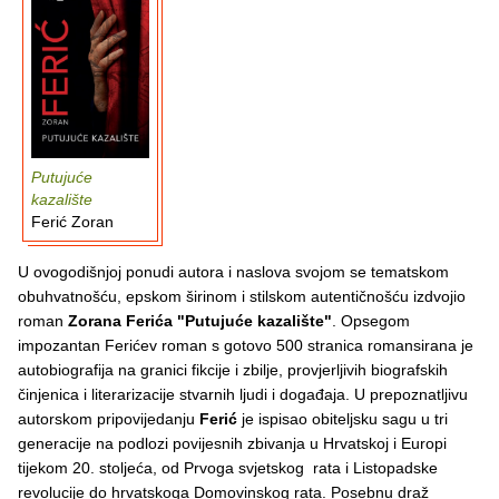
Putujuće
kazalište
Ferić Zoran
U ovogodišnjoj ponudi autora i naslova svojom se tematskom
obuhvatnošću, epskom širinom i stilskom autentičnošću izdvojio
roman
Zorana Ferića
"Putujuće kazalište"
. Opsegom
impozantan Ferićev roman s gotovo 500 stranica romansirana je
autobiografija na granici fikcije i zbilje, provjerljivih biografskih
činjenica i literarizacije stvarnih ljudi i događaja. U prepoznatljivu
autorskom pripovijedanju
Ferić
je ispisao obiteljsku sagu u tri
generacije na podlozi povijesnih zbivanja u Hrvatskoj i Europi
tijekom 20. stoljeća, od Prvoga svjetskog rata i Listopadske
revolucije do hrvatskoga Domovinskog rata. Posebnu draž