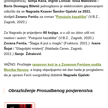
(predsjednica),
Sofija Keča
,
Ingrid Lončar
,
Ivica Matičević
i
Boris Domagoj Biletić
jednoglasno je elektronskim glasovanjem
odlučilo da se
Nagrada Ksaver Šandor Gjalski za 2021.
dodijeli
Zoranu Feriću
za roman "
Putujuće kazalište
" (V.B.Z.,
Zagreb, 2020.)
Za Nagradu je prijavljeno
60 knjiga
, a u uži su izbor ušli ovi
naslovi i autori: "Putujuće kazalište" (V.B.Z., Zagreb, 2020.)
Zorana Ferića
, "Štajga ili put u maglu" (Fraktura, 2021.)
Ivane
Šojat
i "Glagoljski misterij" (Naklada Ceres, Zagreb,
2021.)
Sanje Ždralović
.
VAŽNO: Pročitajte
razgovor koji je s Zoranom Ferićem vodila
Monika Herceg
, a kojeg objavljujemo isti dan kada je proglašeno
da je upravo Ferić ovogodišnji dobitnik
Nagrade Gjalski
.
Obrazloženje Prosudbenog povjerenstva