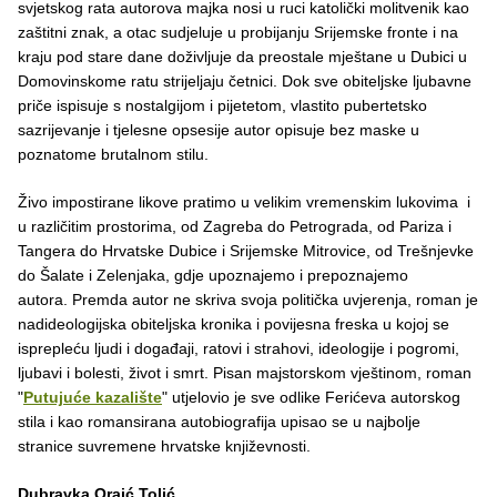
svjetskog rata autorova majka nosi u ruci katolički molitvenik kao
zaštitni znak, a otac sudjeluje u probijanju Srijemske fronte i na
kraju pod stare dane doživljuje da preostale mještane u Dubici u
Domovinskome ratu strijeljaju četnici. Dok sve obiteljske ljubavne
priče ispisuje s nostalgijom i pijetetom, vlastito pubertetsko
sazrijevanje i tjelesne opsesije autor opisuje bez maske u
poznatome brutalnom stilu.
Živo impostirane likove pratimo u velikim vremenskim lukovima i
u različitim prostorima, od Zagreba do Petrograda, od Pariza i
Tangera do Hrvatske Dubice i Srijemske Mitrovice, od Trešnjevke
do Šalate i Zelenjaka, gdje upoznajemo i prepoznajemo
autora. Premda autor ne skriva svoja politička uvjerenja, roman je
nadideologijska obiteljska kronika i povijesna freska u kojoj se
isprepleću ljudi i događaji, ratovi i strahovi, ideologije i pogromi,
ljubavi i bolesti, život i smrt. Pisan majstorskom vještinom, roman
"
Putujuće kazalište
" utjelovio je sve odlike Ferićeva autorskog
stila i kao romansirana autobiografija upisao se u najbolje
stranice suvremene hrvatske književnosti.
Dubravka Oraić Tolić