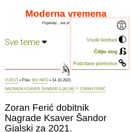
Moderna vremena
Pogledaj... sve je puno knjiga.
Sve teme
Visoki kontrast
Čitljiv slog
Podcrtane poveznice
VIJEST
• Piše:
MV INFO
• 14.10.2021.
NAGRADA KSAVER ŠANDOR GJALSKI
ZORAN FERIĆ
Zoran Ferić dobitnik
Nagrade Ksaver Šandor
Gjalski za 2021.