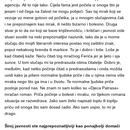
agenciju. Ali to nije tako. Cijela fama jest počela iz onoga što ja
jesam i od čega na žalost ne mogu pobjeći. Sav taj mrak koji se
vezuje uz mene gotovo od početka, ja u mnogim slučajevima čak
i ne prepoznajem kao mrak, ili nešto bizarno i bolesno. Druga
stvar je to da svi koji se bave književnošću, i kritičari i javnost vole
stvari svoditi na neki prepoznatljivi nazivnik, tako da je u mome
slučaju dio mojih literarnih interesa postao moj zaštitni znak,
poput nekakvog brenda ili markice. To je i dobro i loše. Loše je
kad čitatelj kaže: Neću čitati tog mračnog Ferića jer je ljeto i sja
sunce. U tom slučaju mi ta predrasuda otima čitatelje. Dobro je,
međutim, kad netko počinje čitati s predrasudama i onda možda
uvidi kako ja pišem normalne ljudske priče i da u njima nema više
mraka nego što ga ima i u životu. Te normalne ljudske priče
postoje pored nas. Ne znam ni sam koliko su «Djeca Patrasa»
mračan roman. Priča počinje u bolesti i mraku, no tijekom romana
situacija se razvedrava. Jako sam želio napisati toplu ili topliju
priču od onoga što sam dosad radio. Ako sam uspio, to mi je
drago.
Široj javnosti ste najprepoznatljiviji kao ponajbolji domaći