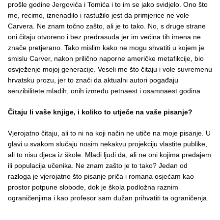
prošle godine Jergovića i Tomića i to im se jako svidjelo. Ono što
me, recimo, iznenadilo i rastužilo jest da primjerice ne vole
Carvera. Ne znam točno zašto, ali je to tako. No, s druge strane
oni čitaju otvoreno i bez predrasuda jer im većina tih imena ne
znače pretjerano. Tako mislim kako ne mogu shvatiti u kojem je
smislu Carver, nakon prilično naporne američke metafikcije, bio
osvježenje mojoj generacije. Veseli me što čitaju i vole suvremenu
hrvatsku prozu, jer to znači da aktualni autori pogađaju
senzibilitete mladih, onih između petnaest i osamnaest godina.
Čitaju li vaše knjige, i koliko to utječe na vaše pisanje?
Vjerojatno čitaju, ali to ni na koji način ne utiče na moje pisanje. U
glavi u svakom slučaju nosim nekakvu projekciju vlastite publike,
ali to nisu djeca iz škole. Mladi ljudi da, ali ne oni kojima predajem
ili populacija učenika. Ne znam zašto je to tako? Jedan od
razloga je vjerojatno što pisanje priča i romana osjećam kao
prostor potpune slobode, dok je škola podložna raznim
ograničenjima i kao profesor sam dužan prihvatiti ta ograničenja.