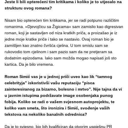
Jeste li bili opterećeni tim kritikama i koliko je to utjecalo na
strukturu ovog romana?
Nisam bio opterećen tim kritikama, jer se radi potpuno različitim
romanima. «Djevojčicu sa Žigicama» sam zamislio kao digresivan
roman, koji je sastavljen od niza kratkih priča, a proizašao je iz
jedne moje kratke priče i tako se nastavio. Ovaj roman bio je
zamišljen kao znatno čvršća cjelina. U tom smislu sam se
rukovodio tom cjelinom i sam pazio sam da ne pretjeram sa
dodatnim epizodama. Iako sam možda mogao napisati još sto
kartica. Da je bilo vremena.
Roman Simić vas je u jednoj priči uveo kao lik “tamnog
celebrityja” iskoristivši vašu reputaciju “pisca
zainteresiranog za bizarno, bolesno i mrtvo”. Nije tajna da vi
u javnim istupima podržavate image osobenjaka punog
fobija. Koliko se radi o vašem svjesnom autoprojektu, te
koliko vam smeta, što ironizira i Simić, svođenje vaših
tekstova na nekoliko banalnih odrednica?
Da je to svjesno, bio bih kvalificiran da otvorim uspješnu PR