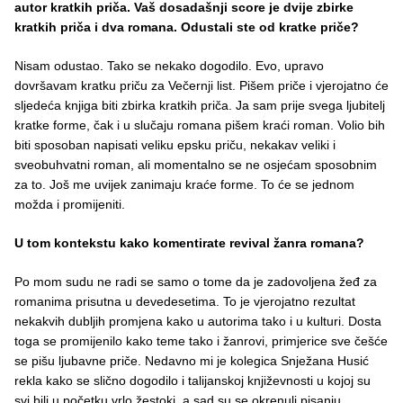
autor kratkih priča. Vaš dosadašnji score je dvije zbirke
kratkih priča i dva romana. Odustali ste od kratke priče?
Nisam odustao. Tako se nekako dogodilo. Evo, upravo
dovršavam kratku priču za Večernji list. Pišem priče i vjerojatno će
sljedeća knjiga biti zbirka kratkih priča. Ja sam prije svega ljubitelj
kratke forme, čak i u slučaju romana pišem kraći roman. Volio bih
biti sposoban napisati veliku epsku priču, nekakav veliki i
sveobuhvatni roman, ali momentalno se ne osjećam sposobnim
za to. Još me uvijek zanimaju kraće forme. To će se jednom
možda i promijeniti.
U tom kontekstu kako komentirate revival žanra romana?
Po mom sudu ne radi se samo o tome da je zadovoljena žeđ za
romanima prisutna u devedesetima. To je vjerojatno rezultat
nekakvih dubljih promjena kako u autorima tako i u kulturi. Dosta
toga se promijenilo kako teme tako i žanrovi, primjerice sve češće
se pišu ljubavne priče. Nedavno mi je kolegica Snježana Husić
rekla kako se slično dogodilo i talijanskoj književnosti u kojoj su
svi bili u početku vrlo žestoki, a sad su se okrenuli pisanju