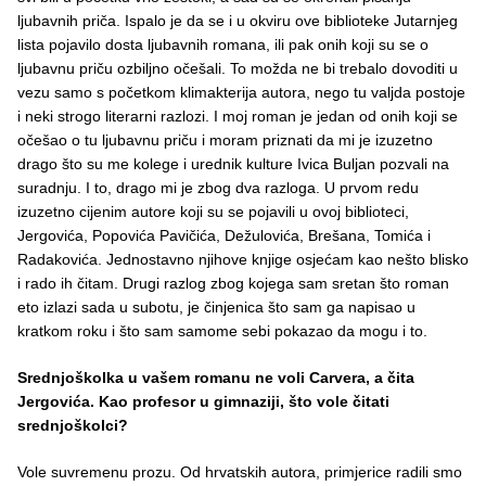
ljubavnih priča. Ispalo je da se i u okviru ove biblioteke Jutarnjeg
lista pojavilo dosta ljubavnih romana, ili pak onih koji su se o
ljubavnu priču ozbiljno očešali. To možda ne bi trebalo dovoditi u
vezu samo s početkom klimakterija autora, nego tu valjda postoje
i neki strogo literarni razlozi. I moj roman je jedan od onih koji se
očešao o tu ljubavnu priču i moram priznati da mi je izuzetno
drago što su me kolege i urednik kulture Ivica Buljan pozvali na
suradnju. I to, drago mi je zbog dva razloga. U prvom redu
izuzetno cijenim autore koji su se pojavili u ovoj biblioteci,
Jergovića, Popovića Pavičića, Dežulovića, Brešana, Tomića i
Radakovića. Jednostavno njihove knjige osjećam kao nešto blisko
i rado ih čitam. Drugi razlog zbog kojega sam sretan što roman
eto izlazi sada u subotu, je činjenica što sam ga napisao u
kratkom roku i što sam samome sebi pokazao da mogu i to.
Srednjoškolka u vašem romanu ne voli Carvera, a čita
Jergovića. Kao profesor u gimnaziji, što vole čitati
srednjoškolci?
Vole suvremenu prozu. Od hrvatskih autora, primjerice radili smo