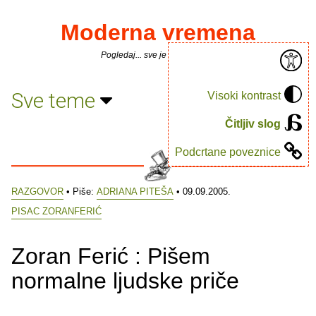
Moderna vremena
Pogledaj... sve je puno knjiga.
Sve teme
Visoki kontrast
Čitljiv slog
Podcrtane poveznice
RAZGOVOR
• Piše:
ADRIANA PITEŠA
• 09.09.2005.
PISAC ZORANFERIĆ
Zoran Ferić : Pišem
normalne ljudske priče