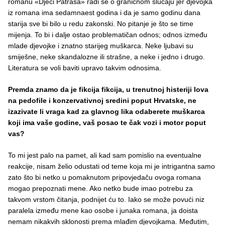
romanu «Djeci Patrasa» radi se o graničnom slučaju jer djevojka
iz romana ima sedamnaest godina i da je samo godinu dana
starija sve bi bilo u redu zakonski. No pitanje je što se time
mijenja. To bi i dalje ostao problematičan odnos; odnos između
mlade djevojke i znatno starijeg muškarca. Neke ljubavi su
smiješne, neke skandalozne ili strašne, a neke i jedno i drugo.
Literatura se voli baviti upravo takvim odnosima.
Premda znamo da je fikcija fikcija, u trenutnoj histeriji lova
na pedofile i konzervativnoj sredini poput Hrvatske, ne
izazivate li vraga kad za glavnog lika odaberete muškarca
koji ima vaše godine, vaš posao te čak vozi i motor poput
vas?
To mi jest palo na pamet, ali kad sam pomislio na eventualne
reakcije, nisam želio odustati od teme koja mi je intrigantna samo
zato što bi netko u pomaknutom pripovjedaču ovoga romana
mogao prepoznati mene. Ako netko bude imao potrebu za
takvom vrstom čitanja, podnijet ću to. Iako se može povući niz
paralela između mene kao osobe i junaka romana, ja doista
nemam nikakvih sklonosti prema mlađim djevojkama. Međutim,