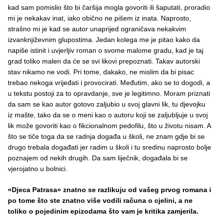
kad sam pomislio što bi čaršija mogla govoriti ili šaputati, proradio
mi je nekakav inat, iako obično ne pišem iz inata. Naprosto,
strašno mi je kad se autor unaprijed ograničava nekakvim
izvanknjiževnim glupostima. Jedan kolega me je pitao kako da
napiše istinit i uvjerljiv roman o svome malome gradu, kad je taj
grad toliko malen da će se svi likovi prepoznati. Takav autorski
stav nikamo ne vodi. Pri tome, dakako, ne mislim da bi pisac
trebao nekoga vrijeđati i provocirati. Međutim, ako se to dogodi, a
u tekstu postoji za to opravdanje, sve je legitimno. Moram priznati
da sam se kao autor gotovo zaljubio u svoj glavni lik, tu djevojku
iz mašte, tako da se o meni kao o autoru koji se zaljubljuje u svoj
lik može govoriti kao o fikcionalnom pedofilu, što u životu nisam. A
što se tiče toga da se radnja događa u školi, ne znam gdje bi se
drugo trebala događati jer radim u školi i tu sredinu naprosto bolje
poznajem od nekih drugih. Da sam liječnik, događala bi se
vjerojatno u bolnici.
«Djeca Patrasa» znatno se razlikuju od vašeg prvog romana i
po tome što ste znatno više vodili računa o cjelini, a ne
toliko o pojedinim epizodama što vam je kritika zamjerila.