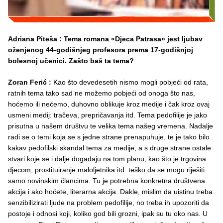
Adriana Piteša : Tema romana «Djeca Patrasa» jest ljubav
oženjenog 44-godišnjeg profesora prema 17-godišnjoj
bolesnoj učenici. Zašto baš ta tema?
Zoran Ferić :
Kao što devedesetih nismo mogli pobjeći od rata,
ratnih tema tako sad ne možemo pobjeći od onoga što nas,
hoćemo ili nećemo, duhovno oblikuje kroz medije i čak kroz ovaj
usmeni medij: tračeva, prepričavanja itd. Tema pedofilije je jako
prisutna u našem društvu te velika tema našeg vremena. Nadalje
radi se o temi koja se s jedne strane prenapuhuje, te je tako bilo
kakav pedofilski skandal tema za medije, a s druge strane ostale
stvari koje se i dalje događaju na tom planu, kao što je trgovina
djecom, prostituiranje maloljetnika itd. teško da se mogu riješiti
samo novinskim člancima. Tu je potrebna konkretna društvena
akcija i ako hoćete, literarna akcija. Dakle, mislim da uistinu treba
senzibilizirati ljude na problem pedofilije, no treba ih upozoriti da
postoje i odnosi koji, koliko god bili grozni, ipak su tu oko nas. U