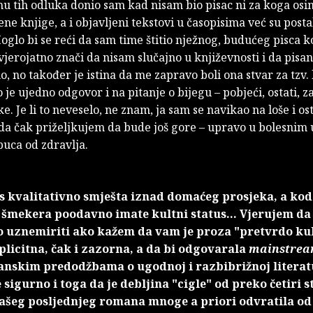
nu tih odluka donio sam kad nisam bio pisac ni za koga osi
ene knjige, a i objavljeni tekstovi u časopisima već su posta
oglo bi se reći da sam time štitio nježnog, budućeg pisca ko
vjerojatno znači da nisam slučajno u književnosti i da pis
no, no također je istina da me zapravo boli ona stvar za tzv.
o je ujedno odgovor i na pitanje o bijegu – pobjeći, ostati, 
e. Je li to neveselo, ne znam, ja sam se navikao na loše i o
da čak priželjkujem da bude još gore – upravo u bolesnim
puca od zdravlja.
s kvalitativno smješta iznad domaćeg prosjeka, a kod
 šmekera poodavno imate kultni status... Vjerujem da
o uznemiriti ako kažem da vam je proza "pretvrdo ku
plicitna, čak i zazorna, a da bi odgovarala
mainstre
nskim predodžbama o ugodnoj i razbibrižnoj literat
e sigurno i toga da je debljina "cigle" od preko četiri s
ašeg posljednjeg romana mnoge a priori odvratila od č