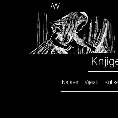
Knjig
Najave
Vijesti
Kritik