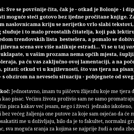
š: Sve se površnije čita, čak je - otkad je Bolonje - i d
ti moguće steći gotovo bez ijedne pročitane knjige. Z
m naslovnicama kriju se nerijetko vrlo slabi tekstovi
sluđuje i to malo preostalih čitatelja, koji pak lektir
jedom trendovskih lista bestselera, a pomalo se dobi
iževna scena sve više nalikuje estradi... Vi se u taj
van
 uklapate, u vašim prozama nema općih mjesta, šuplj
leraja, pa ću vas zaključno ovoj lamentaciji, a na poč
 pitati: otkud vi u književnosti, što vas tjera na pisanje
 - s obzirom na neveselu situaciju - pobjegnete od sv
koč:
Jednostavno, imam tu piščevu žlijezdu koje me tjera d
kao pisac. Većinu života proživio sam ne samo promatrajuć
čin pisca kakav već jesam, nego i živeći jednako iskošeno,
 bez većeg žaljenja one putove za koje sam osjećao da će mi
osakatiti me u doživljaju, bilo da je to fakultet, normalni g
c, sva moguća sranja za kojima se najprije žudi a onda zbo