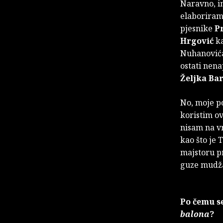
Naravno, im
elaboriram 
pjesnike
Pr
Hrgović
ka
Nuhanovića
ostati nena
Željka Bar
No, moje po
koristim ov
nisam na vr
kao što je 
majstoru pr
guze mudža
Po čemu s
balona
?