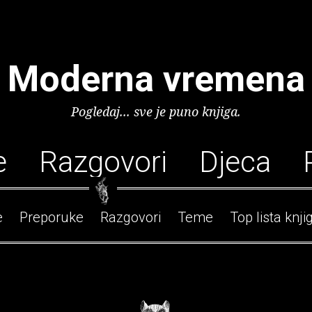
Moderna vremena
Pogledaj... sve je puno knjiga.
e
Razgovori
Djeca
e
Preporuke
Razgovori
Teme
Top lista knji