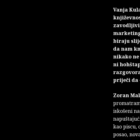
Vanja Kula
književnos
zavodljivi
marketing 
biraju sli
da nam knj
nikako ne
ni hohštap
razgovora,
priječi da
Zoran Mal
promatram 
iskošeni na
napuštajući
kao piscu, 
posao, nova