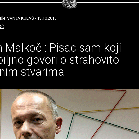
iše:
VANJA KULAŠ
• 13.10.2015.
OČ
 Malkoč : Pisac sam koji
iljno govori o strahovito
jnim stvarima