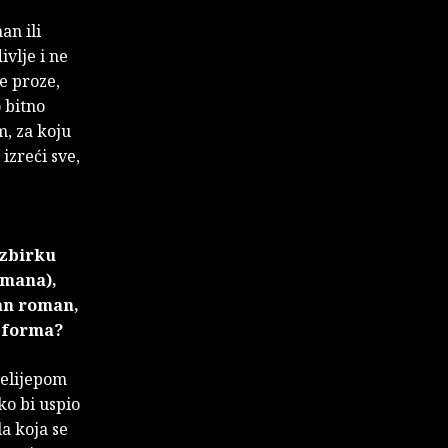
an ili
vlje i ne
e proze,
 bitno
m, za koju
izreći sve,
 zbirku
omana),
man roman,
ka forma?
relijepom
ko bi uspio
la koja se