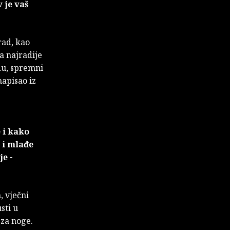
 je vaš
rad, kao
da najradije
du, spremni
napisao iz
 i kako
 i mlađe
je -
, vječni
sti u
 za noge.