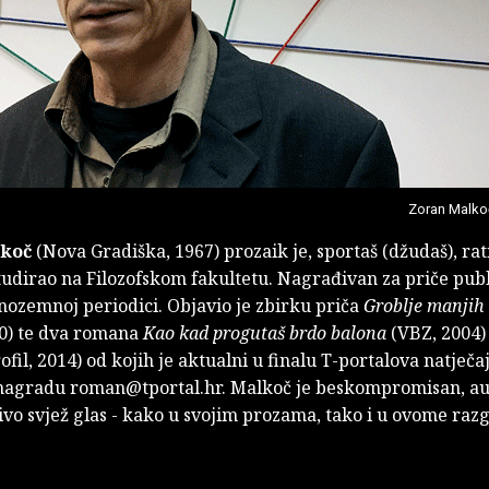
Zoran Malko
lkoč
(Nova Gradiška, 1967) prozaik je, sportaš (džudaš), rat
tudirao na Filozofskom fakultetu. Nagrađivan za priče pub
nozemnoj periodici. Objavio je zbirku priča
Groblje manjih
10) te dva romana
Kao kad progutaš brdo balona
(VBZ, 2004)
ofil, 2014) od kojih je aktualni u finalu T-portalova natječa
nagradu roman@tportal.hr. Malkoč je beskompromisan, aut
vo svjež glas - kako u svojim prozama, tako i u ovome raz