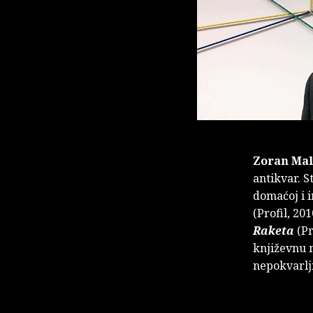
Zoran Ma
antikvar. S
domaćoj i i
(Profil, 20
Raketa
(Pr
književnu 
nepokvarlji