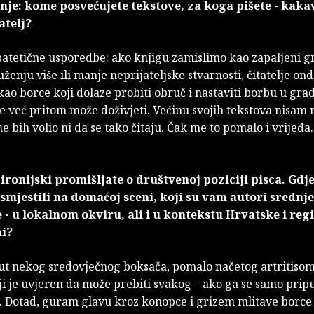
nje: kome posvećujete tekstove, za koga pišete - kakav
atelj?
patetične usporedbe: ako knjigu zamislimo kao zapaljeni g
ženju više ili manje neprijateljske stvarnosti, čitatelje on
ao borce koji dolaze probiti obruč i nastaviti borbu u gra
se već pritom može doživjeti. Većinu svojih tekstova nisam 
 ne bih volio ni da se tako čitaju. Čak me to pomalo i vrijeđa.
ronijski promišljate o društvenoj poziciji pisca. Gdje
 smjestili na domaćoj sceni, koji su vam autori srednje
 - u lokalnom okviru, ali i u kontekstu Hrvatske i regi
ni?
ut nekog sredovječnog boksača, pomalo načetog artritisom
ji je uvjeren da može prebiti svakog – ako ga se samo pripu
g. Dotad, guram glavu kroz konopce i grizem mlitave borce