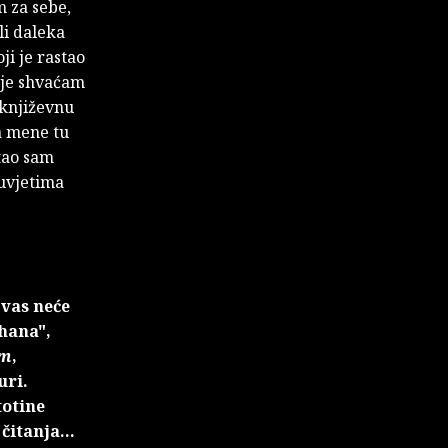
m za sebe,
li daleka
ji je rastao
anje shvaćam
 književnu
za mene tu
stao sam
 uvjetima
 vas neće
hana",
am
,
uri.
totine
itanja...