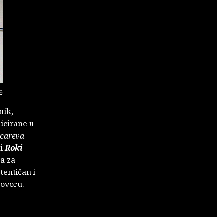
č
nik,
licirane u
 careva
 i
Roki
ja za
entičan i
govoru.