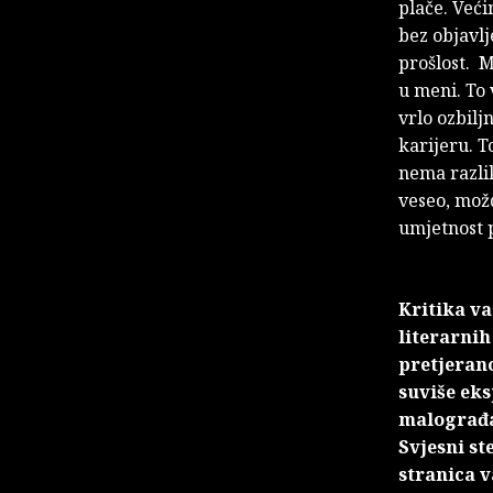
plače. Veći
bez objavlj
prošlost. M
u meni. To 
vrlo ozbilj
karijeru. T
nema razlik
veseo, mož
umjetnost 
Kritika va
literarnih
pretjeran
suviše eks
malograđa
Svjesni st
stranica v