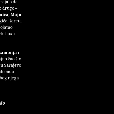
trajalo da
o drugo –
ića, Maju
ića, šereta
rojatno
kick-boxu
žamonja
i
jno žao što
 u Sarajevo
bih onda
zbog njega
rdo