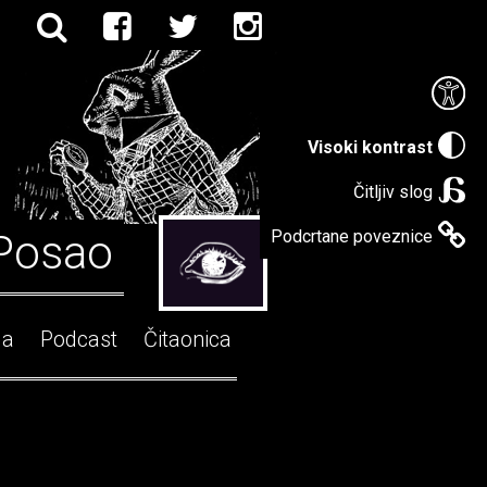
Visoki kontrast
Čitljiv slog
Posao
Podcrtane poveznice
ga
Podcast
Čitaonica