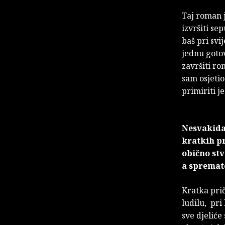
Taj roman je
izvršiti se
baš pri svi
jednu goto
završiti ro
sam osjetio
primiriti je
Nesvakida
kratkih pr
obično stv
a spremate
Kratka prič
ludilu, pri
sve djeliće 