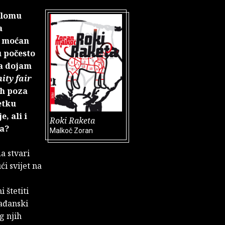
iplomu
a
, moćan
u počesto
va dojam
ity fair
ih poza
etku
, ali i
Roki Raketa
ega?
Malkoč Zoran
a stvari
i svijet na
 štetiti
rađanski
g njih