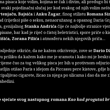
a pisaca koje volim, kojima se čak i divim, ali predugo bi 
svaki pojedinačni slučaj jer kod svakog od njih volim nešt
tenjaču, Bajsića
i
Anku Žagar
, finog stilistu
Romana Sim
d (rijetko) piše o seksu, nenaoružanog a opasnog Daria Grg
, genijalnog
Stanka Andrića
čije će najbolje stranice vje
pisane, bar kad je riječ o čistoj beletristici, spore priče o 
išića, Zorana Pilića
i atmosferu nekih njegovih priča…
sljednje otkriće, da ne kažem otkrivenje, zove se
Dario D
u priliku da kažem kako me je sramota i kako mi je beskra
ijeme čuo za tog velikog pisca jer bih u protivnom odjurio
Tatljin otišao Paris s idejom da Piccassu pere kistove, gdje 
ipaljivao cigarete, žicao za njega po ulicama i dao da me 
hedini.
e sjećate svog nastupnog romana
Kao kad progutaš b