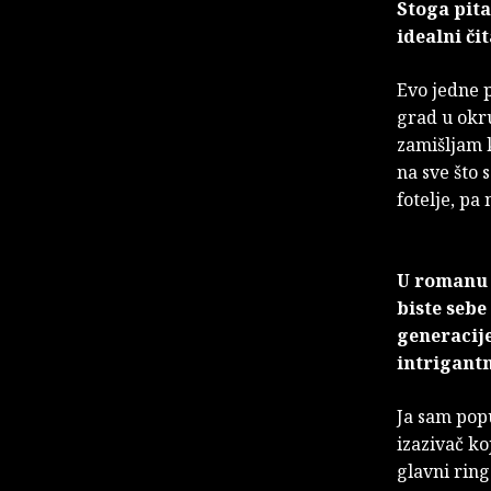
Stoga pita
idealni čit
Evo jedne 
grad u okru
zamišljam k
na sve što 
fotelje, pa
U romanu i
biste sebe
generacije
intrigant
Ja sam pop
izazivač ko
glavni rin