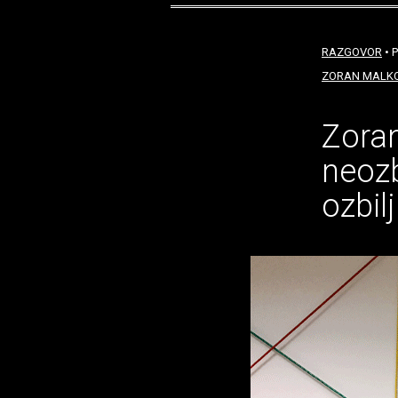
RAZGOVOR
• P
ZORAN MALK
Zoran
neozb
ozbil