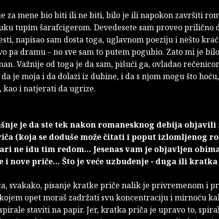
 za mene bio biti ili ne biti, bilo je ili napokon završiti rom
puku tupim šarafcigerom. Devedesete sam proveo prilično di
jesti, napisao sam dosta toga, uglavnom poeziju i nešto krać
vo pa dramu – no sve sam to putem pogubio. Zato mi je bilo
man. Važnije od toga je da sam, pišući ga, ovladao rečenico
 da je moja i da dolazi iz dubine, i da s njom mogu što hoću, 
, kao i natjerati da ugrize.
šnje je da ste tek nakon romanesknog debija objavili
iča (koja se doduše može čitati i poput izlomljenog r
ari ne idu tim redom... Jesenas vam je objavljen obi
 i nove priče... Što je veće uzbuđenje - duga ili krat
a, svakako, pisanje kratke priče nalik je privremenom i p
 kojem opet moraš zadržati svu koncentraciju i mirnoću ka
spirale staviti na papir. Jer, kratka priča je upravo to, spira