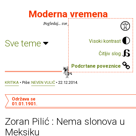
Moderna vremena
Pogledaj... sve je puno knjiga.
Sve teme
Visoki kontrast
Čitljiv slog
Podcrtane poveznice
KRITIKA
• Piše:
NEVEN VULIĆ
• 22.12.2014.
Održava se
01.01.1901.
Zoran Pilić : Nema slonova u
Meksiku