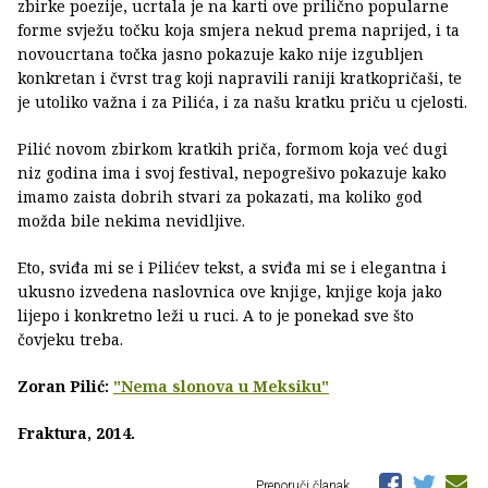
zbirke poezije, ucrtala je na karti ove prilično popularne
forme svježu točku koja smjera nekud prema naprijed, i ta
novoucrtana točka jasno pokazuje kako nije izgubljen
konkretan i čvrst trag koji napravili raniji kratkopričaši, te
je utoliko važna i za Pilića, i za našu kratku priču u cjelosti.
Pilić novom zbirkom kratkih priča, formom koja već dugi
niz godina ima i svoj festival, nepogrešivo pokazuje kako
imamo zaista dobrih stvari za pokazati, ma koliko god
možda bile nekima nevidljive.
Eto, sviđa mi se i Pilićev tekst, a sviđa mi se i elegantna i
ukusno izvedena naslovnica ove knjige, knjige koja jako
lijepo i konkretno leži u ruci. A to je ponekad sve što
čovjeku treba.
Zoran Pilić:
"Nema slonova u Meksiku"
Fraktura, 2014.
Preporuči članak