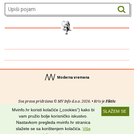
Moderna vremena
Sva prava pridržana © MV Info d.o.o. 2026. • Kriv je
Fiktiv
Mvinfo.hr koristi kolačiće („cookies“) kako bi
SLAŽEM SE
O nama
•
Pomoć
•
Uvjeti korištenja
•
RSS kanali
vam pružio bolje korisničko iskustvo.
Nastavkom pregleda mvinfo.hr stranica
Potraži nas na:
slažete se sa korištenjem kolačića.
Više