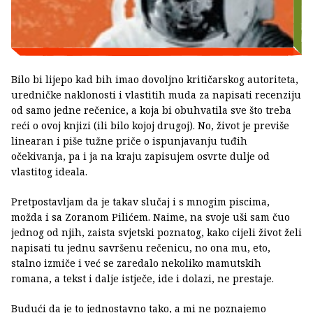
Bilo bi lijepo kad bih imao dovoljno kritičarskog autoriteta,
uredničke naklonosti i vlastitih muda za napisati recenziju
od samo jedne rečenice, a koja bi obuhvatila sve što treba
reći o ovoj knjizi (ili bilo kojoj drugoj). No, život je previše
linearan i piše tužne priče o ispunjavanju tuđih
očekivanja, pa i ja na kraju zapisujem osvrte dulje od
vlastitog ideala.
Pretpostavljam da je takav slučaj i s mnogim piscima,
možda i sa Zoranom Pilićem. Naime, na svoje uši sam čuo
jednog od njih, zaista svjetski poznatog, kako cijeli život želi
napisati tu jednu savršenu rečenicu, no ona mu, eto,
stalno izmiče i već se zaredalo nekoliko mamutskih
romana, a tekst i dalje istječe, ide i dolazi, ne prestaje.
Budući da je to jednostavno tako, a mi ne poznajemo