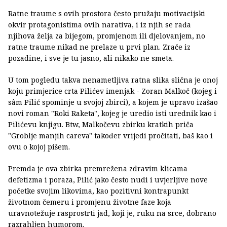
Ratne traume s ovih prostora često pružaju motivacijski
okvir protagonistima ovih narativa, i iz njih se rađa
njihova želja za bijegom, promjenom ili djelovanjem, no
ratne traume nikad ne prelaze u prvi plan. Zrače iz
pozadine, i sve je tu jasno, ali nikako ne smeta.
U tom pogledu takva nenametljiva ratna slika slična je onoj
koju primjerice crta Pilićev imenjak - Zoran Malkoč (kojeg i
sâm Pilić spominje u svojoj zbirci), a kojem je upravo izašao
novi roman "Roki Raketa", kojeg je uredio isti urednik kao i
Pilićevu knjigu. Btw, Malkočevu zbirku kratkih priča
"Groblje manjih careva" također vrijedi pročitati, baš kao i
ovu o kojoj pišem.
Premda je ova zbirka premrežena zdravim klicama
defetizma i poraza, Pilić jako često nudi i uvjerljive nove
početke svojim likovima, kao pozitivni kontrapunkt
životnom čemeru i promjenu životne faze koja
uravnotežuje rasprostrti jad, koji je, ruku na srce, dobrano
razrahljen humorom.