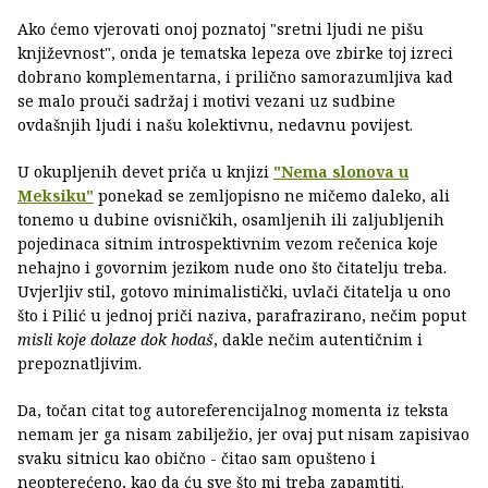
Ako ćemo vjerovati onoj poznatoj "sretni ljudi ne pišu
književnost", onda je tematska lepeza ove zbirke toj izreci
dobrano komplementarna, i prilično samorazumljiva kad
se malo prouči sadržaj i motivi vezani uz sudbine
ovdašnjih ljudi i našu kolektivnu, nedavnu povijest.
U okupljenih devet priča u knjizi
"Nema slonova u
Meksiku"
ponekad se zemljopisno ne mičemo daleko, ali
tonemo u dubine ovisničkih, osamljenih ili zaljubljenih
pojedinaca sitnim introspektivnim vezom rečenica koje
nehajno i govornim jezikom nude ono što čitatelju treba.
Uvjerljiv stil, gotovo minimalistički, uvlači čitatelja u ono
što i Pilić u jednoj priči naziva, parafrazirano, nečim poput
misli koje dolaze dok hodaš
, dakle nečim autentičnim i
prepoznatljivim.
Da, točan citat tog autoreferencijalnog momenta iz teksta
nemam jer ga nisam zabilježio, jer ovaj put nisam zapisivao
svaku sitnicu kao obično - čitao sam opušteno i
neopterećeno, kao da ću sve što mi treba zapamtiti.