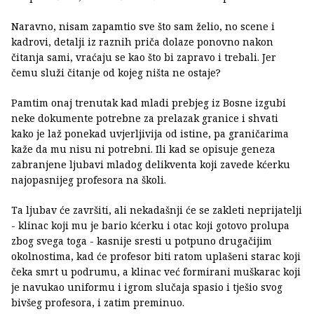
Naravno, nisam zapamtio sve što sam želio, no scene i
kadrovi, detalji iz raznih priča dolaze ponovno nakon
čitanja sami, vraćaju se kao što bi zapravo i trebali. Jer
čemu služi čitanje od kojeg ništa ne ostaje?
Pamtim onaj trenutak kad mladi prebjeg iz Bosne izgubi
neke dokumente potrebne za prelazak granice i shvati
kako je laž ponekad uvjerljivija od istine, pa graničarima
kaže da mu nisu ni potrebni. Ili kad se opisuje geneza
zabranjene ljubavi mladog delikventa koji zavede kćerku
najopasnijeg profesora na školi.
Ta ljubav će završiti, ali nekadašnji će se zakleti neprijatelji
- klinac koji mu je bario kćerku i otac koji gotovo prolupa
zbog svega toga - kasnije sresti u potpuno drugačijim
okolnostima, kad će profesor biti ratom uplašeni starac koji
čeka smrt u podrumu, a klinac već formirani muškarac koji
je navukao uniformu i igrom slučaja spasio i tješio svog
bivšeg profesora, i zatim preminuo.