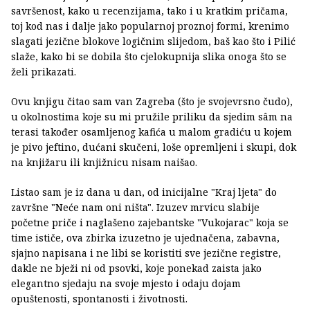
savršenost, kako u recenzijama, tako i u kratkim pričama,
toj kod nas i dalje jako popularnoj proznoj formi, krenimo
slagati jezične blokove logičnim slijedom, baš kao što i Pilić
slaže, kako bi se dobila što cjelokupnija slika onoga što se
želi prikazati.
Ovu knjigu čitao sam van Zagreba (što je svojevrsno čudo),
u okolnostima koje su mi pružile priliku da sjedim sâm na
terasi također osamljenog kafića u malom gradiću u kojem
je pivo jeftino, dućani skučeni, loše opremljeni i skupi, dok
na knjižaru ili knjižnicu nisam naišao.
Listao sam je iz dana u dan, od inicijalne "Kraj ljeta" do
završne "Neće nam oni ništa". Izuzev mrvicu slabije
početne priče i naglašeno zajebantske "Vukojarac" koja se
time ističe, ova zbirka izuzetno je ujednačena, zabavna,
sjajno napisana i ne libi se koristiti sve jezične registre,
dakle ne bježi ni od psovki, koje ponekad zaista jako
elegantno sjedaju na svoje mjesto i odaju dojam
opuštenosti, spontanosti i životnosti.