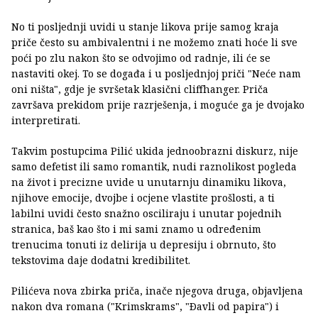
No ti posljednji uvidi u stanje likova prije samog kraja
priče često su ambivalentni i ne možemo znati hoće li sve
poći po zlu nakon što se odvojimo od radnje, ili će se
nastaviti okej. To se događa i u posljednjoj priči "Neće nam
oni ništa", gdje je svršetak klasični cliffhanger. Priča
završava prekidom prije razrješenja, i moguće ga je dvojako
interpretirati.
Takvim postupcima Pilić ukida jednoobrazni diskurz, nije
samo defetist ili samo romantik, nudi raznolikost pogleda
na život i precizne uvide u unutarnju dinamiku likova,
njihove emocije, dvojbe i ocjene vlastite prošlosti, a ti
labilni uvidi često snažno osciliraju i unutar pojednih
stranica, baš kao što i mi sami znamo u određenim
trenucima tonuti iz delirija u depresiju i obrnuto, što
tekstovima daje dodatni kredibilitet.
Pilićeva nova zbirka priča, inače njegova druga, objavljena
nakon dva romana ("Krimskrams", "Ðavli od papira") i