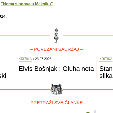
"Nema slonova u Meksiku"
014.
– POVEZANI SADRŽAJ –
KRITIKA
• 23.07.2026.
KRITIKA
Elvis Bošnjak : Gluha nota
Stan
ski
slik
– PRETRAŽI SVE ČLANKE –