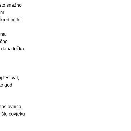
često snažno
im
redibilitet.
ana
ično
crtana točka
 festival,
ko god
 naslovnica
e što čovjeku