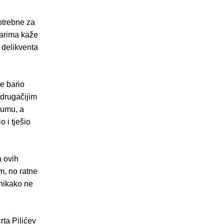
otrebne za
ičarima kaže
 delikventa
je bario
 drugačijim
rumu, a
 i tješio
a ovih
m, no ratne
 nikako ne
rta Pilićev