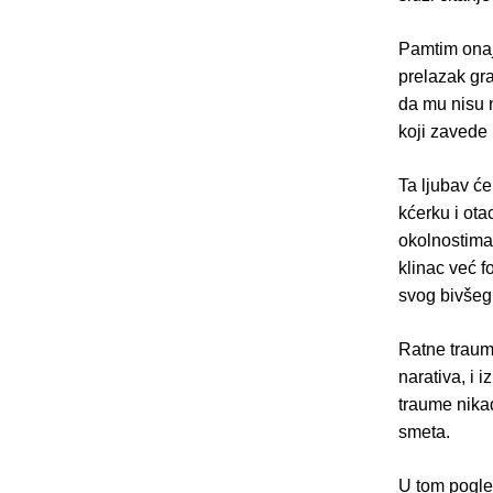
Pamtim onaj
prelazak gra
da mu nisu n
koji zavede 
Ta ljubav će 
kćerku i ota
okolnostima,
klinac već f
svog bivšeg 
Ratne traume
narativa, i 
traume nikad
smeta.
U tom pogled