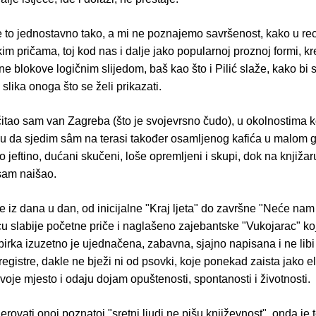
e to jednostavno tako, a mi ne poznajemo savršenost, kako u re
tkim pričama, toj kod nas i dalje jako popularnoj proznoj formi, k
čne blokove logičnim slijedom, baš kao što i Pilić slaže, kako bi 
 slika onoga što se želi prikazati.
čitao sam van Zagreba (što je svojevrsno čudo), u okolnostima k
iku da sjedim sâm na terasi također osamljenog kafića u malom 
o jeftino, dućani skučeni, loše opremljeni i skupi, dok na knjižaru
isam naišao.
e iz dana u dan, od inicijalne "Kraj ljeta" do završne "Neće nam 
u slabije početne priče i naglašeno zajebantske "Vukojarac" ko
zbirka izuzetno je ujednačena, zabavna, sjajno napisana i ne libi s
registre, dakle ne bježi ni od psovki, koje ponekad zaista jako 
voje mjesto i odaju dojam opuštenosti, spontanosti i životnosti.
rovati onoj poznatoj "sretni ljudi ne pišu književnost", onda je