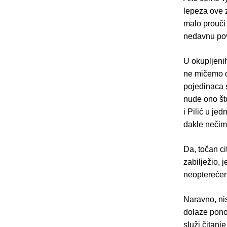
lepeza ove z
malo prouči 
nedavnu pov
U okupljenih
ne mičemo da
pojedinaca 
nude ono što 
i Pilić u je
dakle nečim 
Da, točan c
zabilježio, 
neopterećeno
Naravno, nis
dolaze ponov
služi čitanj