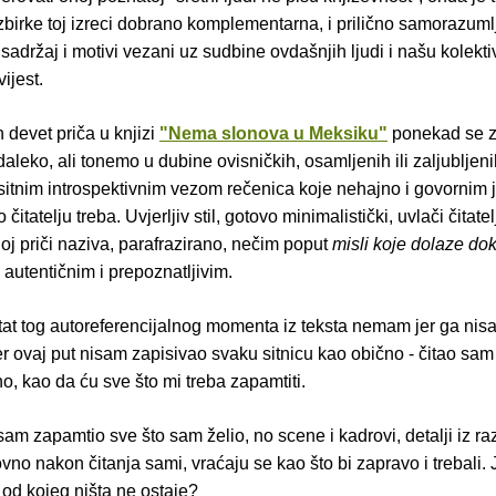
birke toj izreci dobrano komplementarna, i prilično samorazuml
sadržaj i motivi vezani uz sudbine ovdašnjih ljudi i našu kolekti
ijest.
 devet priča u knjizi
"Nema slonova u Meksiku"
ponekad se z
leko, ali tonemo u dubine ovisničkih, osamljenih ili zaljubljeni
sitnim introspektivnim vezom rečenica koje nehajno i govornim 
čitatelju treba. Uvjerljiv stil, gotovo minimalistički, uvlači čitate
dnoj priči naziva, parafrazirano, nečim poput
misli koje dolaze do
autentičnim i prepoznatljivim.
itat tog autoreferencijalnog momenta iz teksta nemam jer ga nis
jer ovaj put nisam zapisivao svaku sitnicu kao obično - čitao sam
, kao da ću sve što mi treba zapamtiti.
am zapamtio sve što sam želio, no scene i kadrovi, detalji iz ra
no nakon čitanja sami, vraćaju se kao što bi zapravo i trebali.
e od kojeg ništa ne ostaje?