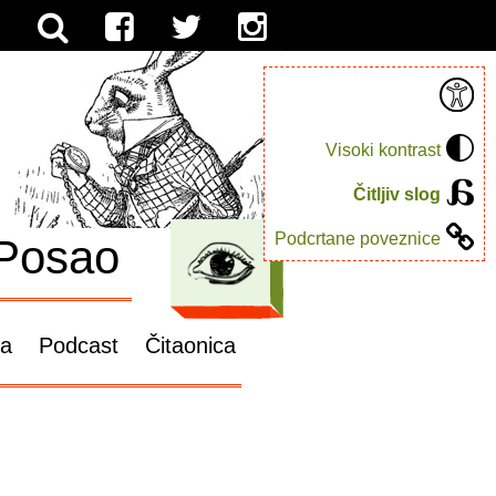
Visoki kontrast
Čitljiv slog
Podcrtane poveznice
Posao
ga
Podcast
Čitaonica