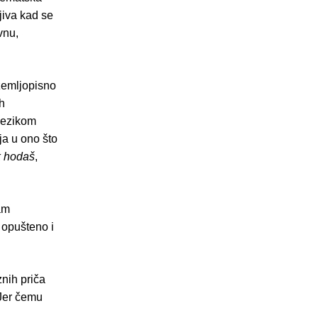
jiva kad se
vnu,
emljopisno
h
jezikom
lja u ono što
k hodaš
,
am
 opušteno i
znih priča
 Jer čemu