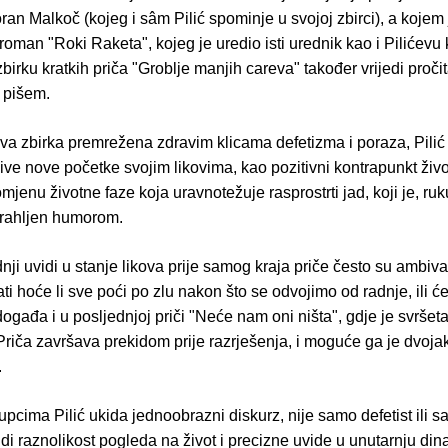
ran Malkoč (kojeg i sâm Pilić spominje u svojoj zbirci), a kojem
roman "Roki Raketa", kojeg je uredio isti urednik kao i Pilićevu 
irku kratkih priča "Groblje manjih careva" također vrijedi pročit
j pišem.
va zbirka premrežena zdravim klicama defetizma i poraza, Pilić
ljive nove početke svojim likovima, kao pozitivni kontrapunkt ži
mjenu životne faze koja uravnotežuje rasprostrti jad, koji je, ruk
rahljen humorom.
dnji uvidi u stanje likova prije samog kraja priče često su ambiva
 hoće li sve poći po zlu nakon što se odvojimo od radnje, ili će
događa i u posljednjoj priči "Neće nam oni ništa", gdje je svršeta
 Priča završava prekidom prije razrješenja, i moguće ga je dvoja
.
pcima Pilić ukida jednoobrazni diskurz, nije samo defetist ili 
di raznolikost pogleda na život i precizne uvide u unutarnju di