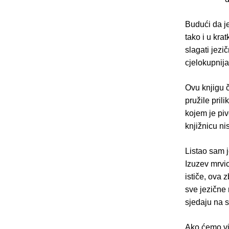
Budući da j
tako i u kra
slagati jezi
cjelokupnija
Ovu knjigu 
pružile pril
kojem je piv
knjižnicu n
Listao sam j
Izuzev mrvic
ističe, ova 
sve jezične 
sjedaju na s
Ako ćemo vje