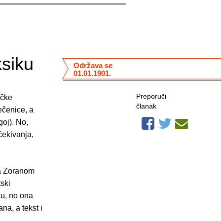
ksiku
Održava se
01.01.1901.
Preporuči
ičke
članak
ečenice, a
goj). No,
čekivanja,
sa Zoranom
ski
cu, no ona
na, a tekst i