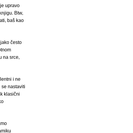
 je upravo
knjigu. Btw,
ati, baš kao
 jako često
votnom
u na srce,
lentni i ne
 se nastaviti
k klasični
ko
samo
namiku