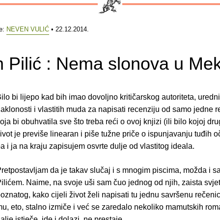
e:
NEVEN VULIĆ
• 22.12.2014.
 Pilić : Nema slonova u Me
ilo bi lijepo kad bih imao dovoljno kritičarskog autoriteta, uredn
aklonosti i vlastitih muda za napisati recenziju od samo jedne r
oja bi obuhvatila sve što treba reći o ovoj knjizi (ili bilo kojoj dru
ivot je previše linearan i piše tužne priče o ispunjavanju tuđih o
a i ja na kraju zapisujem osvrte dulje od vlastitog ideala.
retpostavljam da je takav slučaj i s mnogim piscima, možda i 
ilićem. Naime, na svoje uši sam čuo jednog od njih, zaista svjet
oznatog, kako cijeli život želi napisati tu jednu savršenu rečeni
u, eto, stalno izmiče i već se zaredalo nekoliko mamutskih roma
alje istječe, ide i dolazi, ne prestaje.