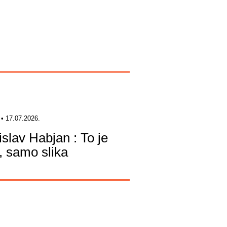
• 17.07.2026.
islav Habjan : To je
a, samo slika