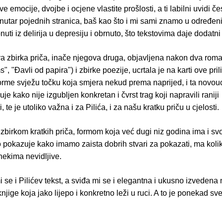
ve emocije, dvojbe i ocjene vlastite prošlosti, a ti labilni uvidi 
 unutar pojednih stranica, baš kao što i mi sami znamo u određen
uti iz delirija u depresiju i obrnuto, što tekstovima daje dodatni k
va zbirka priča, inače njegova druga, objavljena nakon dva rom
", "Ðavli od papira") i zbirke poezije, ucrtala je na karti ove pril
orme svježu točku koja smjera nekud prema naprijed, i ta novou
je kako nije izgubljen konkretan i čvrst trag koji napravili raniji
, te je utoliko važna i za Pilića, i za našu kratku priču u cjelosti.
zbirkom kratkih priča, formom koja već dugi niz godina ima i svoj
 pokazuje kako imamo zaista dobrih stvari za pokazati, ma koli
nekima nevidljive.
i se i Pilićev tekst, a sviđa mi se i elegantna i ukusno izvedena
knjige koja jako lijepo i konkretno leži u ruci. A to je ponekad sv