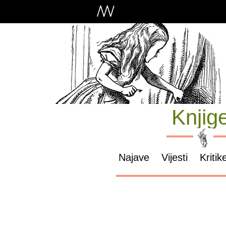
Knjig
Najave
Vijesti
Kritik