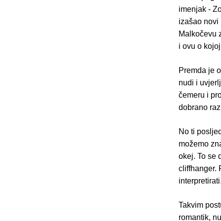
imenjak - Zo
izašao novi 
Malkočevu zb
i ovu o kojo
Premda je o
nudi i uvjer
čemeru i pro
dobrano raz
No ti poslje
možemo znati
okej. To se 
cliffhanger.
interpretirati
Takvim postu
romantik, nu