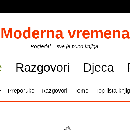
Moderna vremena
Pogledaj... sve je puno knjiga.
e
Razgovori
Djeca
e
Preporuke
Razgovori
Teme
Top lista knji