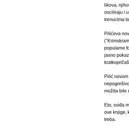
likova, njiho
osciliraju i
trenucima ton
Pilićeva no
("Krimskrams
popularne f
jasno pokazu
kratkopričaši
Pilić novom 
nepogrešivo
možda bile 
Eto, sviđa m
ove knjige, 
treba.