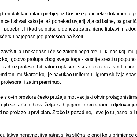
 trenutak kad mladi prebjeg iz Bosne izgubi neke dokumente p
nice i shvati kako je laž ponekad uvjerljivija od istine, pa gran
i potrebni. Ili kad se opisuje geneza zabranjene ljubavi mladog
kćerku najopasnijeg profesora na školi.
završiti, ali nekadašnji će se zakleti neprijatelji - klinac koji mu 
c koji gotovo prolupa zbog svega toga - kasnije sresti u potpuno
 kad će profesor biti ratom uplašeni starac koji čeka smrt u pod
ormirani muškarac koji je navukao uniformu i igrom slučaja spasio
profesora, i zatim preminuo.
 s ovih prostora često pružaju motivacijski okvir protagonistim
iz njih se rađa njihova želja za bijegom, promjenom ili djelovanje
 ne prelaze u prvi plan. Zrače iz pozadine, i sve je tu jasno, ali
u takva nenametljiva ratna slika slična je onoj koju primjerice c