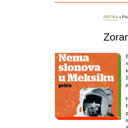
KRITIKA
• Piš
Zoran
B
n
k
ž
p
P
P
p
m
d