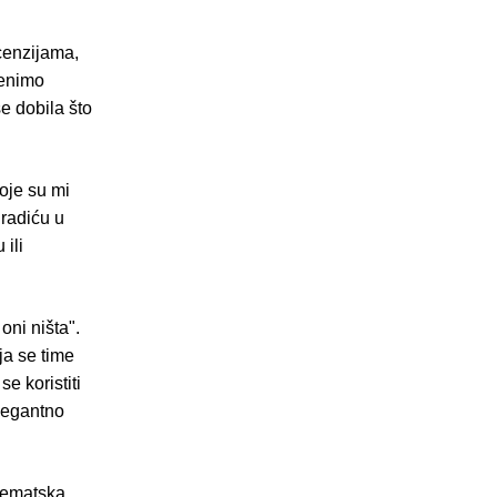
cenzijama,
renimo
se dobila što
oje su mi
gradiću u
 ili
oni ništa".
ja se time
e koristiti
elegantno
 tematska