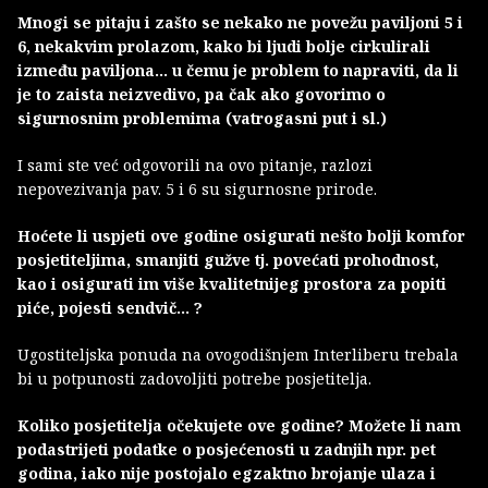
Mnogi se pitaju i zašto se nekako ne povežu paviljoni 5 i
6, nekakvim prolazom, kako bi ljudi bolje cirkulirali
između paviljona... u čemu je problem to napraviti, da li
je to zaista neizvedivo, pa čak ako govorimo o
sigurnosnim problemima (vatrogasni put i sl.)
I sami ste već odgovorili na ovo pitanje, razlozi
nepovezivanja pav. 5 i 6 su sigurnosne prirode.
Hoćete li uspjeti ove godine osigurati nešto bolji komfor
posjetiteljima, smanjiti gužve tj. povećati prohodnost,
kao i osigurati im više kvalitetnijeg prostora za popiti
piće, pojesti sendvič... ?
Ugostiteljska ponuda na ovogodišnjem Interliberu trebala
bi u potpunosti zadovoljiti potrebe posjetitelja.
Koliko posjetitelja očekujete ove godine? Možete li nam
podastrijeti podatke o posjećenosti u zadnjih npr. pet
godina, iako nije postojalo egzaktno brojanje ulaza i