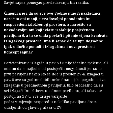
Savjet sajma pomogao prevladavanju tih razlika.
Činjenica je i da su sve ove godine mnogi nakladnici,
naročito oni manji, nezadovoljni ponuđenim im
rasporedom izložbenog prostora, a naročito su
nezadovoljni oni koji izlažu u slabije posjećenom
paviljonu 6, a tu se onda povlači i pitanje cijena kvadrata
izlagačkog prostora. Ima li šanse da se npr. dogodine
ipak odlučite ponuditi izlagačima i novi prostorni
koncept sajma?
Pozicioniranje izlagača u pav. 5 i 6 nije idealno rješenje, ali
mislim da je najbolje od postojećih mogućnosti jer su to
prvi paviljoni nakon što se uđe u prostor ZV-a. Izlagači u
pav. 6 ove su godine dobili neke financijske pogodnosti za
izlaganje u predmetnom paviljonu. Bilo bi idealno da su
svi izlagači Interlibera u jednom paviljonu, ali takav ne
postoji na ZV-u. Sve druge varijante
podrazumjevaju raspored u nekoliko paviljona dosta
udaljenih od glavnog ulaza u ZV.