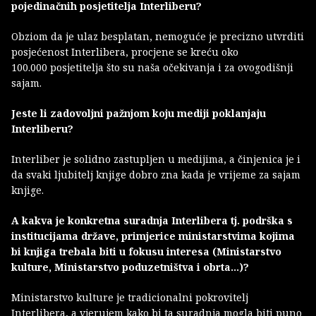
pojedinačnih posjetitelja Interliberu?
Obziom da je ulaz besplatan, nemoguće je precizno utvrditi
posjećenost Interlibera, procjene se kreću oko
100.000 posjetitelja što su naša očekivanja i za ovogodišnji
sajam.
Jeste li zadovoljni pažnjom koju mediji poklanjaju
Interliberu?
Interliber je solidno zastupljen u medijima, a činjenica je i
da svaki ljubitelj knjige dobro zna kada je vrijeme za sajam
knjige.
A kakva je konkretna suradnja Interlibera tj. podrška s
institucijama države, primjerice ministarstvima kojima
bi knjiga trebala biti u fokusu interesa (Ministarstvo
kulture, Ministarstvo poduzetništva i obrta...)?
Ministarstvo kulture je tradicionalni pokrovitelj
Interlibera, a vjerujem kako bi ta suradnja mogla biti puno