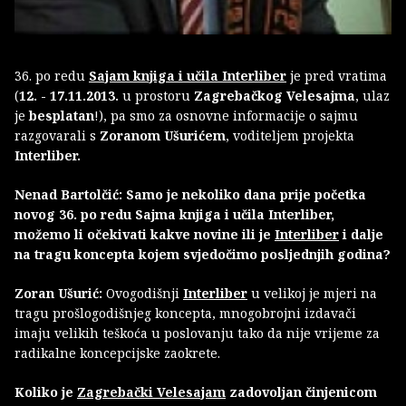
36. po redu
Sajam knjiga i učila Interliber
je pred vratima
(
12. - 17.11.2013.
u prostoru
Zagrebačkog Velesajma
, ulaz
je
besplatan
!), pa smo za osnovne informacije o sajmu
razgovarali s
Zoranom Ušurićem
, voditeljem projekta
Interliber.
Nenad Bartolčić: Samo je nekoliko dana prije početka
novog 36. po redu Sajma knjiga i učila Interliber,
možemo li očekivati kakve novine ili je
Interliber
i dalje
na tragu koncepta kojem svjedočimo posljednjih godina?
Zoran Ušurić:
Ovogodišnji
Interliber
u velikoj je mjeri na
tragu prošlogodišnjeg koncepta, mnogobrojni izdavači
imaju velikih teškoća u poslovanju tako da nije vrijeme za
radikalne koncepcijske zaokrete.
Koliko je
Zagrebački Velesajam
zadovoljan činjenicom