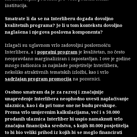
institucija.
Smatrate li da se na Interliberu događa dovoljno
kvalitetnih programa? Je li u tom kontekstu dovoljno
naglašena i njegova poslovna komponenta?
Izlagači su uglavnom vrlo zadovoljni poslovnošću
Interlibera, a i
popratni program
je kvalitetan, no često
neopravdano marginaliziran i zapostavljan. I ove je godine
mnogo radionica za najmlađe posjetitelje Interlibera,
nekoliko atraktivnih tematskih izložbi, kao i vrlo
sadržajan program promocija
na pozornici.
Osobno smatram da je za razvoj i značajnije
unapređenje Interlibera neophodno uvesti naplaćivanje
ulaznica, kao i da pri tome one ne budu preskupe.
Prema vrlo umjerenim kalkulacijama, već i s 50.000
prodanih ulaznica Interliber bi uspio namaknuti vrlo
značajna financijska sredstva, s kojih 80.000 posjetitelja
to bi bio veliki prihod iz kojih bi se moglo financirati