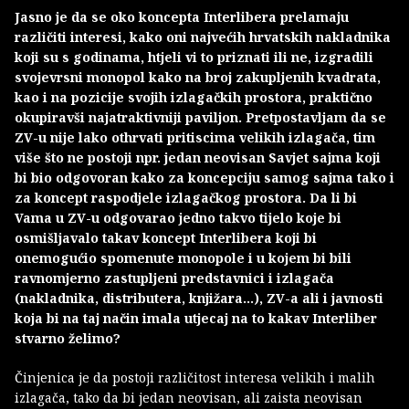
Jasno je da se oko koncepta Interlibera prelamaju
različiti interesi, kako oni najvećih hrvatskih nakladnika
koji su s godinama, htjeli vi to priznati ili ne, izgradili
svojevrsni monopol kako na broj zakupljenih kvadrata,
kao i na pozicije svojih izlagačkih prostora, praktično
okupiravši najatraktivniji paviljon. Pretpostavljam da se
ZV-u nije lako othrvati pritiscima velikih izlagača, tim
više što ne postoji npr. jedan neovisan Savjet sajma koji
bi bio odgovoran kako za koncepciju samog sajma tako i
za koncept raspodjele izlagačkog prostora. Da li bi
Vama u ZV-u odgovarao jedno takvo tijelo koje bi
osmišljavalo takav koncept Interlibera koji bi
onemogućio spomenute monopole i u kojem bi bili
ravnomjerno zastupljeni predstavnici i izlagača
(nakladnika, distributera, knjižara...), ZV-a ali i javnosti
koja bi na taj način imala utjecaj na to kakav Interliber
stvarno želimo?
Činjenica je da postoji različitost interesa velikih i malih
izlagača, tako da bi jedan neovisan, ali zaista neovisan