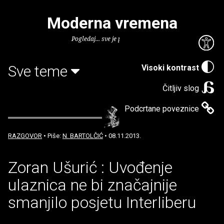
Moderna vremena
Pogledaj... sve je puno knjiga.
Sve teme
Visoki kontrast
Čitljiv slog
Podcrtane poveznice
RAZGOVOR
• Piše:
N. BARTOLČIĆ
• 08.11.2013.
Zoran Ušurić : Uvođenje
ulaznica ne bi značajnije
smanjilo posjetu Interliberu