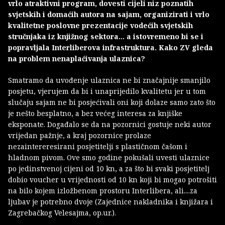
vrlo atraktivni program, dovesti cijeli niz poznatih
svjetskih i domaćih autora na sajam, organizirati i vrlo
kvalitetne poslovne prezentacije vodećih svjetskih
stručnjaka iz knjižnog sektora... a istovremeno bi se i
popravljala Interliberova infrastruktura. Kako ZV gleda
na problem nenaplaćivanja ulaznica?
Smatramo da uvođenje ulaznica ne bi značajnije smanjilo
posjetu, vjerujem da bi i unaprijedilo kvalitetu jer u tom
slučaju sajam ne bi posjećivali oni koji dolaze samo zato što
je nešto besplatno, a bez većeg interesa za knjiške
eksponate. Događalo se da na pozornici gostuje neki autor
vrijedan pažnje, a kraj pozornice prolaze
nezaintereresirani posjetitelji s plastičnom čašom i
hladnom pivom. Ove smo godine pokušali uvesti ulaznice
po jedinstvenoj cijeni od 10 kn, a za što bi svaki posjetitelj
dobio voucher u vrijednosti od 10 kn koji bi mogao potrošiti
na bilo kojem izložbenom prostoru Interlibera, ali....za
ljubav je potrebno dvoje (Zajednice nakladnika i knjižara i
Zagrebačkog Velesajma, op.ur.).