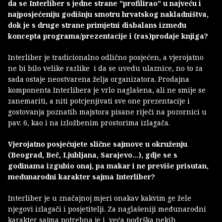
da se Interliber s jedne strane "profilirao" u najveću i
najposjećeniju godišnju smotru hrvatskog nakladništva,
dok je s druge strane primjetni disbalans između
koncepta programa/prezentacije i (ras)prodaje knjiga?
Interliber je tradicionalno odlično posjećen, a vjerojatno
ne bi bilo velike razlike i da se uvedu ulaznice, no to za
sada ostaje neostvarena želja organizatora. Prodajna
komponenta Interlibera je vrlo naglašena, ali ne smije se
zanemariti, a niti potcjenjivati sve one prezentacije i
gostovanja poznatih majstora pisane riječi na pozornici u
pav. 6, kao i na izložbenim prostorima izlagača.
Vjerojatno posjećujete slične sajmove u okruženju
(Beograd, Beč, Ljubljana, Sarajevo...), g
dje se s
godinama izgubio onaj, pa makar i ne previše prisutan,
međunarodni karakter sajma Interliber?
Interliber je u značajnoj mjeri onakav kakvim ge žele
njegovi izlagači i posjetitelji. Za naglašeniji međunarodni
karakter sajma potrebna je i veća podrška nekih