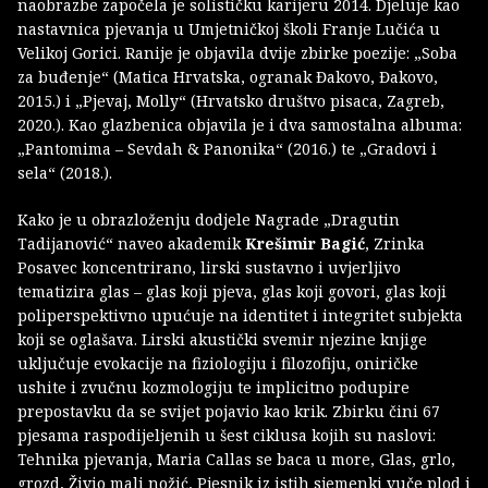
naobrazbe započela je solističku karijeru 2014. Djeluje kao
nastavnica pjevanja u Umjetničkoj školi Franje Lučića u
Velikoj Gorici. Ranije je objavila dvije zbirke poezije: „Soba
za buđenje“ (Matica Hrvatska, ogranak Đakovo, Đakovo,
2015.) i „Pjevaj, Molly“ (Hrvatsko društvo pisaca, Zagreb,
2020.). Kao glazbenica objavila je i dva samostalna albuma:
„Pantomima – Sevdah & Panonika“ (2016.) te „Gradovi i
sela“ (2018.).
Kako je u obrazloženju dodjele Nagrade „Dragutin
Tadijanović“ naveo akademik
Krešimir Bagić
, Zrinka
Posavec koncentrirano, lirski sustavno i uvjerljivo
tematizira glas – glas koji pjeva, glas koji govori, glas koji
poliperspektivno upućuje na identitet i integritet subjekta
koji se oglašava. Lirski akustički svemir njezine knjige
uključuje evokacije na fiziologiju i filozofiju, oniričke
ushite i zvučnu kozmologiju te implicitno podupire
prepostavku da se svijet pojavio kao krik. Zbirku čini 67
pjesama raspodijeljenih u šest ciklusa kojih su naslovi:
Tehnika pjevanja, Maria Callas se baca u more, Glas, grlo,
grozd, Živio mali nožić, Pjesnik iz istih sjemenki vuče plod i