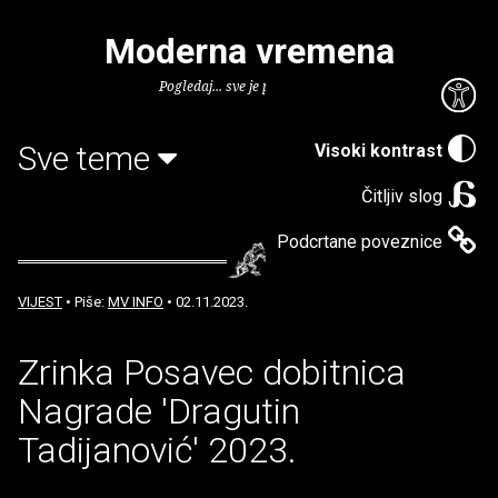
Moderna vremena
Pogledaj... sve je puno knjiga.
Sve teme
Visoki kontrast
Čitljiv slog
Podcrtane poveznice
VIJEST
• Piše:
MV INFO
• 02.11.2023.
Zrinka Posavec dobitnica
Nagrade 'Dragutin
Tadijanović' 2023.