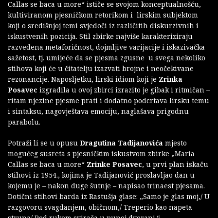
Callas se baca u more“ ističe se svojom konceptualnošću,
kultiviranom pjesničkom retorikom i lirskim subjektom
koji o središnjoj temi svjedoči iz različitih diskurzivnih i
iskustvenih pozicija. Stil zbirke najviše karakteriziraju
razvedena metaforičnost, dojmljive varijacije i iskazivačka
sažetost, tj. umijeće da se pjesma zgusne u svega nekoliko
stihova koji će u čitatelju izazvati brojne i neočekivane
rezonancije. Naposljetku, lirski idiom koji je
Zrinka
Posavec
izgradila u ovoj zbirci izrazito je gibak i ritmičan –
ritam njezine pjesme prati i dodatno podcrtava lirsku temu
i sintaksu, nagovještava emociju, naglašava prigodnu
parabolu.
Potraži li se u opusu
Dragutina Tadijanovića
mjesto
mogućeg susreta s pjesničkim iskustvom zbirke „Maria
Callas se baca u more“
Zrinke Posavec
, u prvi plan iskaču
stihovi iz 1954., kojima je Tadijanović proslavljao dan u
kojemu je – nakon duge šutnje – napisao trinaest pjesama.
Dotični stihovi barda iz Rastušja glase: „Samo je glas moj,/ U
razgovoru svagdanjem, običnom,/ Treperio kao napeta
struna/ Pod rukom svirača u punoj dvorani.“