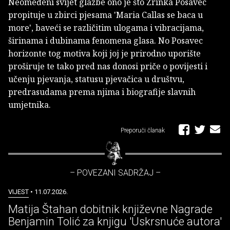
Neomeđeni svijet glazbe ono je što Zrinka Posavec
propituje u zbirci pjesama 'Maria Callas se baca u
more', baveći se različitim ulogama i vibracijama,
širinama i dubinama fenomena glasa. No Posavec
horizonte tog motiva koji joj je prirodno uporište
proširuje te tako pred nas donosi priče o povijesti i
učenju pjevanja, statusu pjevačica u društvu,
predrasudama prema njima i biografije slavnih
umjetnika.
Preporuči članak
– POVEZANI SADRŽAJ –
VIJEST
• 11.07.2026.
Matija Štahan dobitnik književne Nagrade
Benjamin Tolić za knjigu 'Uskrsnuće autora'