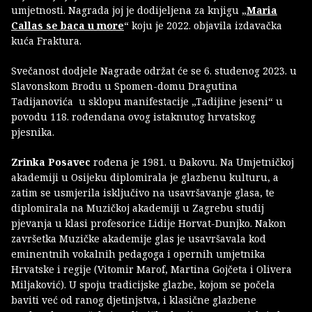
umjetnosti. Nagrada joj je dodijeljena za knjigu „
Maria
Callas se baca u more
“ koju je 2022. objavila izdavačka
kuća Fraktura.
Svečanost dodjele Nagrade održat će se 6. studenog 2023. u
Slavonskom Brodu u Spomen-domu Dragutina
Tadijanovića u sklopu manifestacije „Tadijine jeseni“ u
povodu 118. rođendana ovog istaknutog hrvatskog
pjesnika.
Zrinka Posavec
rođena je 1981. u Đakovu. Na Umjetničkoj
akademiji u Osijeku diplomirala je glazbenu kulturu, a
zatim se usmjerila isključivo na usavršavanje glasa, te
diplomirala na Muzičkoj akademiji u Zagrebu studij
pjevanja u klasi profesorice Lidije Horvat-Dunjko. Nakon
završetka Muzičke akademije glas je usavršavala kod
eminentnih vokalnih pedagoga i opernih umjetnika
Hrvatske i regije (Vitomir Marof, Martina Gojčeta i Olivera
Miljaković). U spoju tradicijske glazbe, kojom se počela
baviti već od ranog djetinjstva, i klasične glazbene