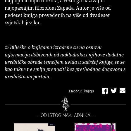
najpopularnijih filozofa, a često ga nazivaju i
najopasnijim filozofom Zapada. Autor je više od
pedeset knjiga prevedenih na više od dvadeset
svjetskih jezika.
© Bilješke o knjigama izrađene su na osnovu
informacija dobivenih od nakladnika i njihove dodatne
uredničke obrade temeljem uvida u sadržaj knjige, te se
kao takve ne smiju prenositi bez prethodnog dogovora s
uredništvom portala.
Preporuči knjigu
– OD ISTOG NAKLADNIKA –