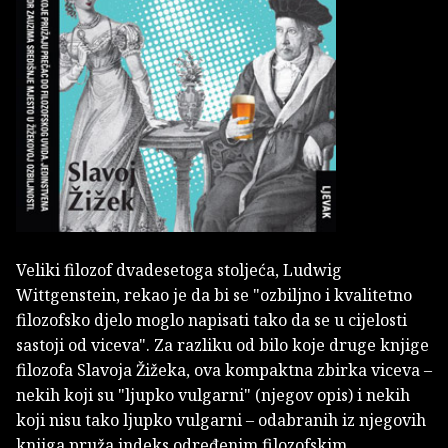
Veliki filozof dvadesetoga stoljeća, Ludwig
Wittgenstein, rekao je da bi se "ozbiljno i kvalitetno
filozofsko djelo moglo napisati tako da se u cijelosti
sastoji od viceva". Za razliku od bilo koje druge knjige
filozofa Slavoja Žižeka, ova kompaktna zbirka viceva –
nekih koji su "ljupko vulgarni" (njegov opis) i nekih
koji nisu tako ljupko vulgarni – odabranih iz njegovih
knjiga pruža indeks određenim filozofskim,