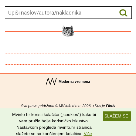
Moderna vremena
Sva prava pridržana © MV Info d.o.o. 2026. • Kriv je
Fiktiv
Mvinfo.hr koristi kolačiće („cookies“) kako bi
SLAŽEM SE
O nama
•
Pomoć
•
Uvjeti korištenja
•
RSS kanali
vam pružio bolje korisničko iskustvo.
Nastavkom pregleda mvinfo.hr stranica
Potraži nas na:
slažete se sa korištenjem kolačića.
Više