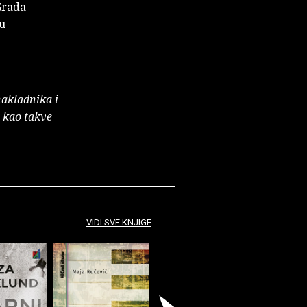
Grada
ju
nakladnika i
e kao takve
VIDI SVE KNJIGE