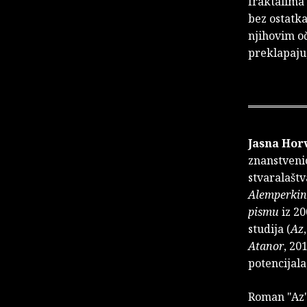
fraktalima 
bez ostatka
njihovim oč
preklapaju,
Jasna Hor
znanstvenic
stvaralaštv
Alemperkin
pi­smu
iz 20
studija (
Az
Atanor
, 20
potencijala
Roman "Az"