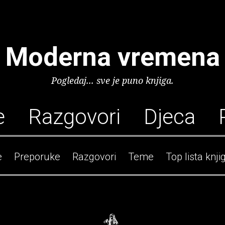
Moderna vremena
Pogledaj... sve je puno knjiga.
e
Razgovori
Djeca
e
Preporuke
Razgovori
Teme
Top lista knji