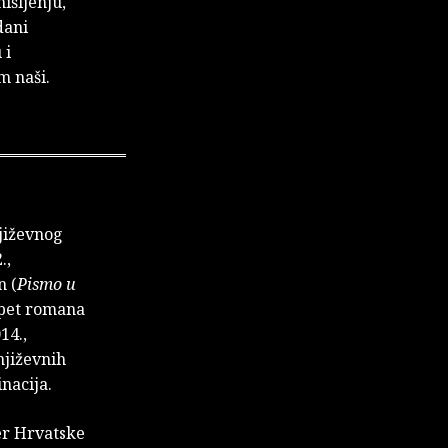
išljenju,
dani
 i
m naši.
njiževnog
.,
n (
Pismo u
i pet romana
014.,
njiževnih
nacija.
er Hrvatske