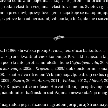
života odabranih pojedinaca koji su se, prema autoričinu m
 predali vlastitim vizijama i vlastitu vremenu. Svjetovi gle
ima predstavljaju svjetove generacija koje se nadopunjuju
 svjetove koji od nerazumljivih postaju bliži, ako ne i sasvi
vat
(1966.) hrvatska je književnica, teoretičarka kulture i
a iz grane kvantitativne ekonomije. Prvi ciklus njezina k
a poetski interpretira mitološke teme (
Izgubljena vila
, 2002
a kazivanja
, 2005. i
Krijesnici
, 2009.) dok epistolorani roma
08. – suatorstvo s Irenom Vrkljan) najavljuje drugi ciklus 
, 2009.,
Bizarij
, 2009.,
Auron
, 2011.,
Vilikon
, 2012.,
Alikvot
, 2
17.). Književni diskurs Jasne Horvat odlikuje propitivanje k
, nadahnutost baštinskim sadržajima i nesvakidašnja imagi
 nagrađen je prestižnom nagradom Josip Juraj Strossmay