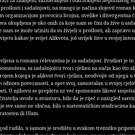
trazi za znanjem, saznavanjem i otkrivanjem nepoznatog n
 prošlosti i sadašnjosti, na mnogo je načina slojevit roman 
m organizacijom provocira brojna, uvelike i divergentna či
ova okupljena je oko onih za koje nam se čini da žive u sada
e nam se može učiniti da su živjeli u prošlosti, ali zapravo
vijetu kakav je svijet Alikvota, još uvijek žive u svojoj inte
.
ivljena u romanu relevantna je za sadašnjost. Prošlost je to 
pomnožena, sa sadašnjošću tvori cjelinu na način kao što al
rojem kojega je alikvot tvori cjelinu, neodvojiv od njega u
 odnosu povezanosti, a opet svoj, samostalan u svojoj cjelov
sti. U njihovu se prepletu uz već spomenute likove smještaj
 čitatelja uvode u avanturu, bilo da je riječ o naizgled sasv
a je sve samo ne obična, bilo o matematičkim mudracima ka
ratosten ili Ulam.
god radilo, u samom je središtu u svakom trenutku pripovi