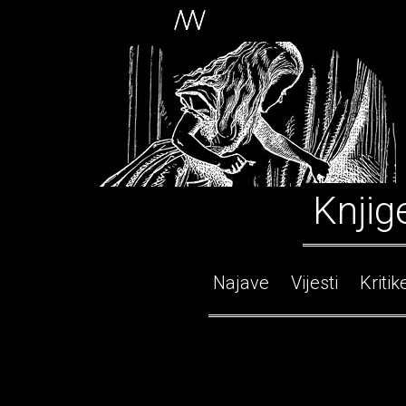
Knjig
Najave
Vijesti
Kritik