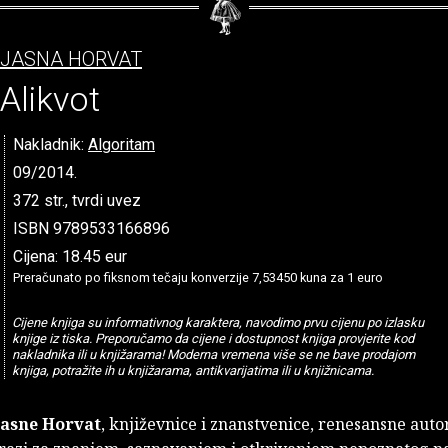
JASNA HORVAT
Alikvot
Nakladnik:
Algoritam
09/2014.
372 str., tvrdi uvez
ISBN 9789533166896
Cijena: 18.45 eur
Preračunato po fiksnom tečaju konverzije 7,53450 kuna za 1 euro
Cijene knjiga su informativnog karaktera, navodimo prvu cijenu po izlasku
knjige iz tiska. Preporučamo da cijene i dostupnost knjiga provjerite kod
nakladnika ili u knjižarama! Moderna vremena više se ne bave prodajom
knjiga, potražite ih u knjižarama, antikvarijatima ili u knjižnicama.
Jasne Horvat
, književnice i znanstvenice, renesansne auto