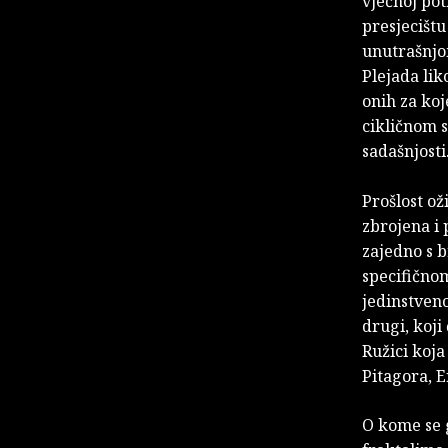
vječnoj po
presjecištu
unutrašnjo
Plejada lik
onih za koj
cikličnom s
sadašnjosti
Prošlost ož
zbrojena i 
zajedno s b
specifičnom
jedinstveno
drugi, koji
Ružici koj
Pitagora, E
O kome se 