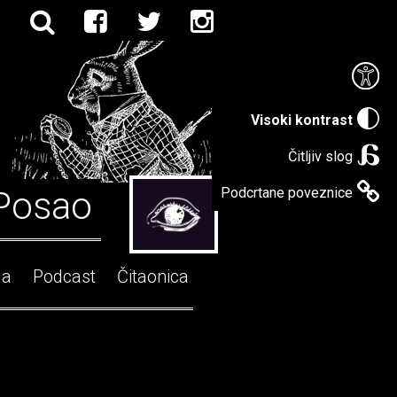
Visoki kontrast
Čitljiv slog
Posao
Podcrtane poveznice
ga
Podcast
Čitaonica