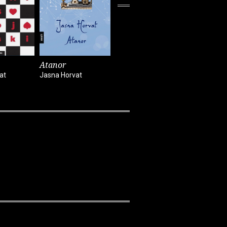
Atanor
Vilijun
Antiatlas
at
Jasna Horvat
Jasna Horvat
Jasna Horv