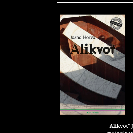
"
Alikvot
"