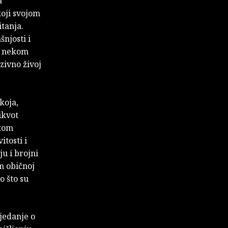
a
koji svojom
tanja.
šnjosti i
 u nekom
nzivno živoj
koja,
ikvot
 tom
itosti i
u i brojni
im običnoj
o što su
jedanje o