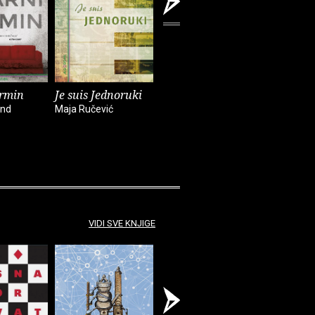
ermin
Je suis Jednoruki
X
Nisam
und
Maja Ručević
Želimir Periš
Natalija Mil
VIDI SVE KNJIGE