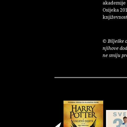
akademije z
Osijeka 201
književnost
© Bilješke 
njihove dod
ne smiju pr