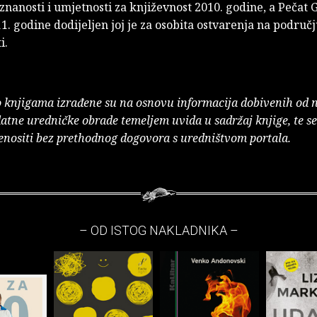
nanosti i umjetnosti za književnost 2010. godine, a Pečat 
1. godine dodijeljen joj je za osobita ostvarenja na područ
i.
o knjigama izrađene su na osnovu informacija dobivenih od 
atne uredničke obrade temeljem uvida u sadržaj knjige, te s
enositi bez prethodnog dogovora s uredništvom portala.
– OD ISTOG NAKLADNIKA –