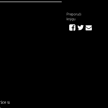
Preporuči
knjigu
rice u