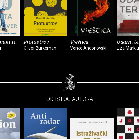
 minuta
Protuotrov
Vještica
Udarni t
r
Oliver Burkeman
Venko Andonovski
Liza Markl
– OD ISTOG AUTORA –