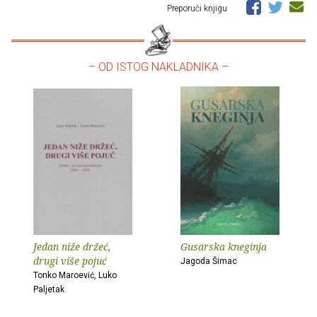
Preporuči knjigu
– OD ISTOG NAKLADNIKA –
Jedan niže držeć,
Gusarska kneginja
drugi više pojuć
Jagoda Šimac
Tonko Maroević, Luko
Paljetak