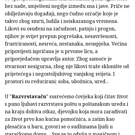
bez nade, smješteni negdje između sna i jave. Priče ne
obilježavaju događaji, nego čudno ozračje koje je
takvo zbog smrti, ludila i neiskazanoga vremena.
Likovi su osuđeni na začudnost, patnju i progon,
njihov je svijet prepun pogrešaka, nesavršenosti,
frustriranosti, nesreća, nestanaka, neuspjeha. Većina
pripovijesti ispričana je u prvome licu, a
pripovjedačem upravlja autor. Zbog samoće je
stvarnost nesigurna, zbog nje likovi traže sklonište od
prijetećega i negostoljubivog vanjskog svijeta. I
prostori su reducirani: soba, ubožnica, ured...
U "
Razvrstavaču
" susrećemo čovjeka koji čitav život
s puno ljubavi razvrstava poštu u poštanskom uredu i
na kraju dobiva otkaz, djevojku koja mora zarađivati
za život prvo kao kućna pomoćnica, a zatim kao
plesačica u baru, govori se o sudbinama ljudi u
staračkome domu… Sve se to odvija u magičnom i