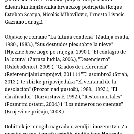
čileanskih književnika hrvatskog podrijetla (Roque
Esteban Scarpa, Nicolás Mihovilovic, Ernesto Livacic
Gazzano i drugi).
Objavio je romane "La última condena" (Zadnja osuda,
1980., 1983.), "Sus desnudos pies sobre la nieve"
(Njezine bose noge po snijegu, 1990.), "El contagio de
la locura" (Zaraza ludila, 2006.), "Desencierro"
(Oslobođenost, 2009.), "Grados de referencia"
(Referencijalni stupnjevi, 2011.) i "El asombro2 (Strah,
2013.), te zbirke pripovijedaka "El ventanal de la
desolación" (Prozor nad pustoši), 1989., 1993.), "El
clasificador" (Razvrstavač, 1992.), "Restos mortales"
(Posmrtni ostatci, 2004.) i "Los números no cuentan"
(Brojevi ne pričaju, 2008.).
Dobitnik je mnogih nagrada u zemlji i inozemstvu. Za
poeziju su mu, između ostalih, dodijeljene Nagrada