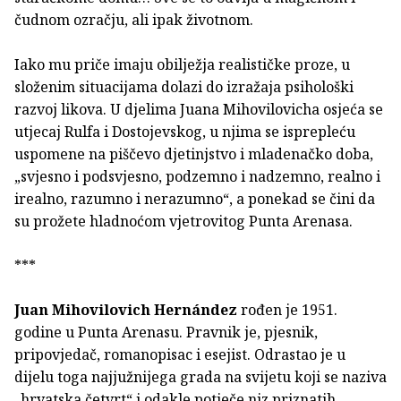
čudnom ozračju, ali ipak životnom.
Iako mu priče imaju obilježja realističke proze, u
složenim situacijama dolazi do izražaja psihološki
razvoj likova. U djelima Juana Mihovilovicha osjeća se
utjecaj Rulfa i Dostojevskog, u njima se isprepleću
uspomene na piščevo djetinjstvo i mladenačko doba,
„svjesno i podsvjesno, podzemno i nadzemno, realno i
irealno, razumno i nerazumno“, a ponekad se čini da
su prožete hladnoćom vjetrovitog Punta Arenasa.
***
Juan Mihovilovich Hernández
rođen je 1951.
godine u Punta Arenasu. Pravnik je, pjesnik,
pripovjedač, romanopisac i esejist. Odrastao je u
dijelu toga najjužnijega grada na svijetu koji se naziva
„hrvatska četvrt“ i odakle potječe niz priznatih