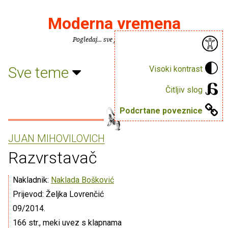
Moderna vremena
Pogledaj... sve je puno knjiga.
Sve teme
Visoki kontrast
Čitljiv slog
Podcrtane poveznice
JUAN MIHOVILOVICH
Razvrstavač
Nakladnik:
Naklada Bošković
Prijevod: Željka Lovrenčić
09/2014.
166 str., meki uvez s klapnama