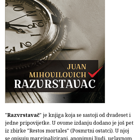
"
Razvrstavač
" je knjiga koja se sastoji od dvadeset i
jedne pripovijetke. U ovome izdanju dodano je još pet
iz zbirke "Restos mortales" (Posmrtni ostatci). U njoj
se opisuju marginalizirani, anonimni ljudi, uglavnom