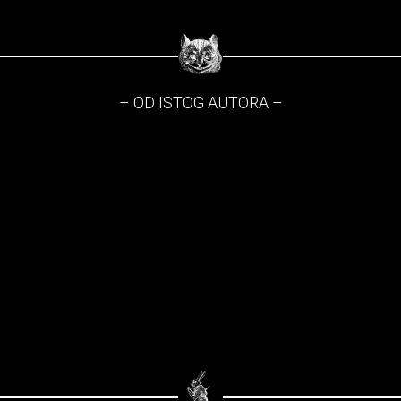
– OD ISTOG AUTORA –