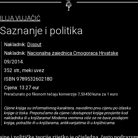
ILIJA VUJAČIĆ
Saznanje i politika
Nakladnik:
Disput
Nakladnik:
Nacionalna zajednica Crnogoraca Hrvatske
09/2014.
352 str., meki uvez
ISBN 9789532602180
Cijena: 13.27 eur
Preračunato po fiksnom tečaju konverzije 7,53450 kuna za 1 euro
Cijene knjiga su informativnog karaktera, navodimo prvu cijenu po izlasku
knjige iz tiska. Preporučamo da cijene i dostupnost knjiga provjerite kod
nakladnika ili u knjižarama! Moderna vremena više se ne bave prodajom
knjiga, potražite ih u knjižarama, antikvarijatima ili u knjižnicama.
jne i političke teorije rijetko je očigledna, često podrazum