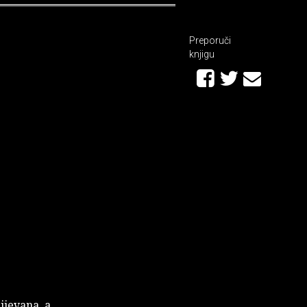
Preporuči
knjigu
ijevana, a