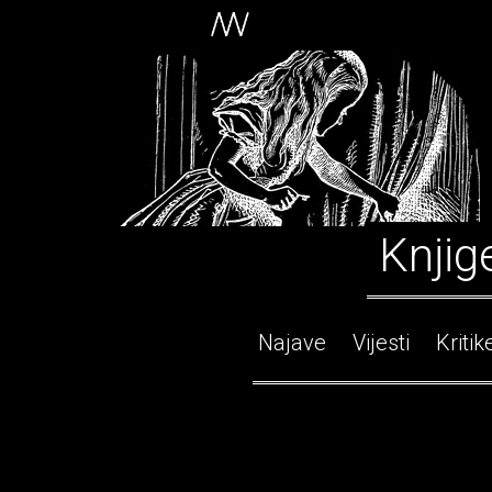
Knjig
Najave
Vijesti
Kritik