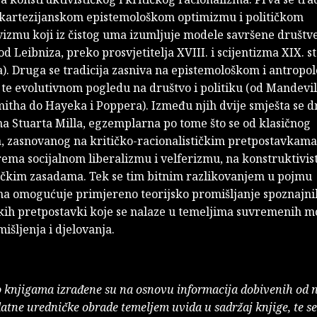
 kartezijanskom epistemološkom optimizmu i političkom
vizmu koji iz čistog uma izumljuje modele savršene društv
od Leibniza, preko prosvjetitelja XVIII. i scijentizma XIX. st
). Druga se tradicija zasniva na epistemološkom i antrop
te evolutivnom pogledu na društvo i politiku (od Mandevil
itha do Hayeka i Poppera). Između njih dvije smješta se 
na Stuarta Milla, egzemplarna po tome što se od klasičnog
a, zasnovanog na kritičko-racionalističkim pretpostavkama
ema socijalnom liberalizmu i velferizmu, na konstruktivis
tičkim zasadama. Tek se tim bitnim razlikovanjem u pojmu
ma omogućuje primjereno teorijsko promišljanje spoznajni
kih pretpostavki koje se nalaze u temeljima suvremenih m
mišljenja i djelovanja.
o knjigama izrađene su na osnovu informacija dobivenih od 
atne uredničke obrade temeljem uvida u sadržaj knjige, te s