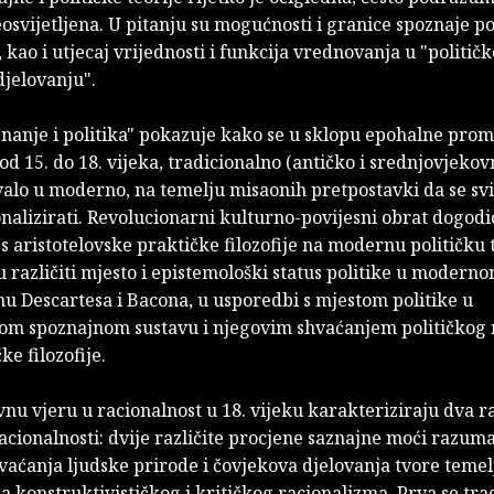
osvijetljena. U pitanju su mogućnosti i granice spoznaje po
", kao i utjecaj vrijednosti i funkcija vrednovanja u "politi
djelovanju".
nanje i politika" pokazuje kako se u sklopu epohalne prom
 od 15. do 18. vijeka, tradicionalno (antičko i srednjovjeko
lo u moderno, na temelju misaonih pretpostavki da se svije
alizirati. Revolucionarni kulturno-povijesni obrat dogodi
s aristotelovske praktičke filozofije na modernu političku t
 različiti mjesto i epistemološki status politike u modern
u Descartesa i Bacona, u usporedbi s mjestom politike u
vom spoznajnom sustavu i njegovim shvaćanjem političkog 
ke filozofije.
u vjeru u racionalnost u 18. vijeku karakteriziraju dva ra
cionalnosti: dvije različite procjene saznajne moći razuma
hvaćanja ljudske prirode i čovjekova djelovanja tvore temel
a konstruktivističkog i kritičkog racionalizma. Prva se trad