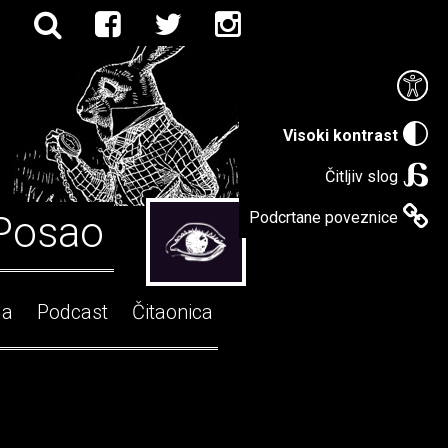
Visoki kontrast
Čitljiv slog
Posao
Podcrtane poveznice
ga
Podcast
Čitaonica