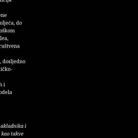
ene
oljeća, do
ološkom
lea,
društvena
, dosljedno
tičko-
h i
odela
nakladnika i
e kao takve