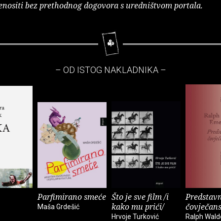
enositi bez prethodnog dogovora s uredništvom portala.
– OD ISTOG NAKLADNIKA –
Parfimirano smeće
Što je sve film /i
Predstavn
kako mu prići/
čovječan
Maša Grdešić
Hrvoje Turković
Ralph Wal