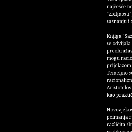
najčešće ne
"zbiljnosti
saznanju i 
Knjiga "Saz
se odvijala
preobražava
mogu racion
prijelazom 
Temeljno su
racionalizm
Aristotelo
kao praktič
Novovjekovn
poimanja ra
različita s
razlikovanj