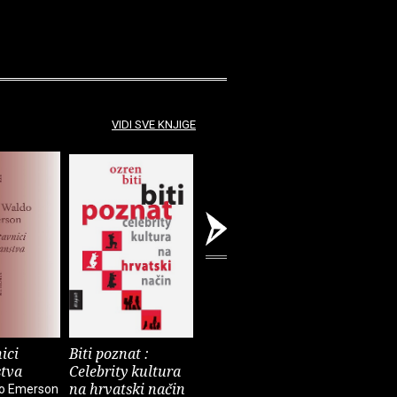
VIDI SVE KNJIGE
ici
Biti poznat :
Prozori
Strah od
stva
Celebrity kultura
Višnja Pentić
Natka Badu
na hrvatski način
do Emerson