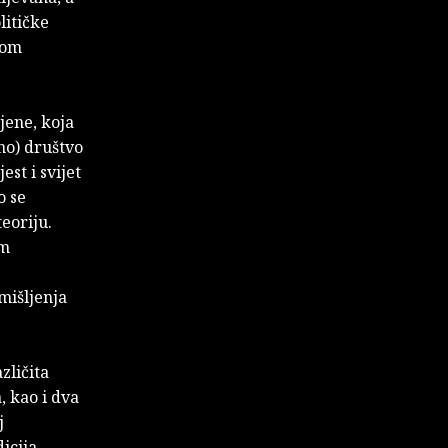
litičke
čkom
jene, koja
vno) društvo
st i svijet
o se
eoriju.
om
mišljenja
zličita
, kao i dva
j
icija