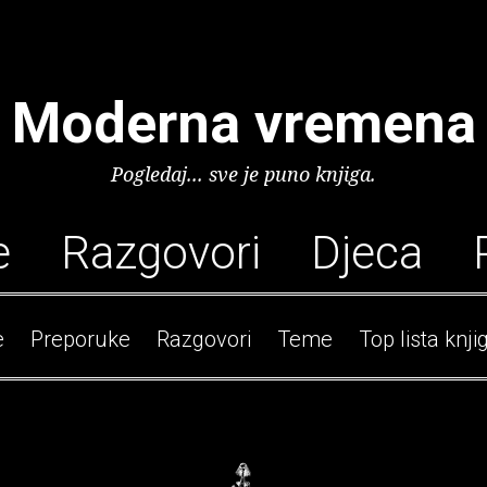
Moderna vremena
Pogledaj... sve je puno knjiga.
e
Razgovori
Djeca
e
Preporuke
Razgovori
Teme
Top lista knji