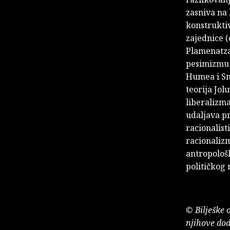
zasniva na
konstrukti
zajednice (
Plamenatza
pesimizmu 
Humea i Sm
teorija Joh
liberalizm
udaljava pr
racionalis
racionaliz
antropološ
političkog 
© Bilješke 
njihove dod