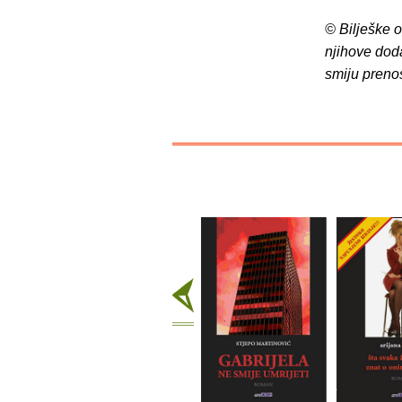
© Bilješke 
njihove dod
smiju preno