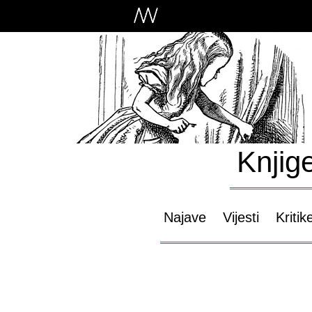
Knjig
Najave
Vijesti
Kritik