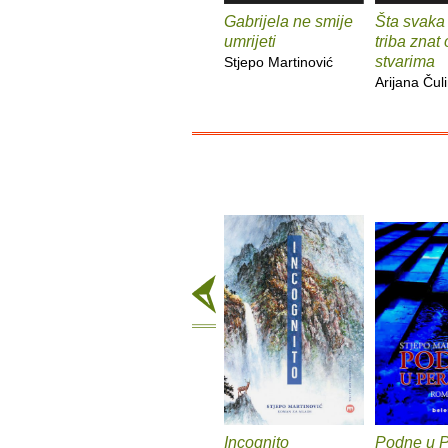
Gabrijela ne smije
Šta svaka
umrijeti
triba znat
stvarima
Stjepo Martinović
Arijana Čul
Incognito
Podne u P