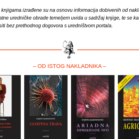
o knjigama izrađene su na osnovu informacija dobivenih od nakl
atne uredničke obrade temeljem uvida u sadržaj knjige, te se ka
siti bez prethodnog dogovora s uredništvom portala.
– OD ISTOG NAKLADNIKA –