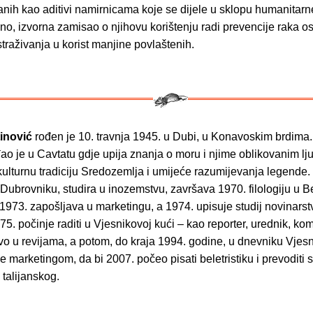
ranih kao aditivi namirnicama koje se dijele u sklopu humanitar
no, izvorna zamisao o njihovu korištenju radi prevencije raka ost
straživanja u korist manjine povlaštenih.
inović
rođen je 10. travnja 1945. u Dubi, u Konavoskim brdima
ao je u Cavtatu gdje upija znanja o moru i njime oblikovanim lj
kulturnu tradiciju Sredozemlja i umijeće razumijevanja legende
Dubrovniku, studira u inozemstvu, završava 1970. filologiju u 
1973. zapošljava u marketingu, a 1974. upisuje studij novinarst
5. počinje raditi u Vjesnikovoj kući – kao reporter, urednik, kome
rvo u revijama, a potom, do kraja 1994. godine, u dnevniku Vjes
e marketingom, da bi 2007. počeo pisati beletristiku i prevoditi 
talijanskog.