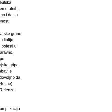
ceutska
nemoralnih,
no i da su
snost.
narske grane
 Italiju
 bolesti u
naravno,
ipe
njska gripa
abavile
 dovoljno da
 Roche)
a Relenze
komplikacija