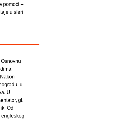
ne pomoći –
aje u sferi
. Osnovnu
udima,
. Nakon
Beogradu, u
va. U
ntator, gl.
nik. Od
s engleskog,