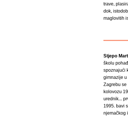
trave, plasi
dok, istodob
maglovitih i
Stjepo Mart
školu pohađ
spoznajući 
gimnazije u 
Zagrebu se 
kolovozu 197
urednik... p
1995. bavi s
njemačkog i 