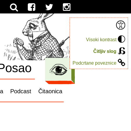
Visoki kontrast
Čitljiv slog
Podcrtane poveznice
Posao
ga
Podcast
Čitaonica