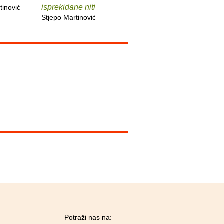
isprekidane niti
Fado
tinović
Stjepo Martinović
Stjepo Martinović
Stjepo Ma
Potraži nas na: