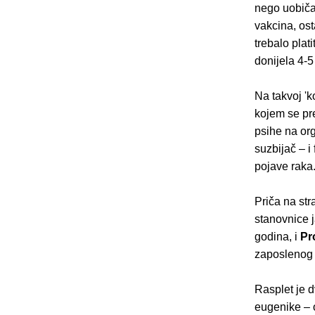
nego uobičaj
vakcina, ost
trebalo plat
donijela 4-5 
Na takvoj 'k
kojem se pre
psihe na org
suzbijač – 
pojave raka
Priča na st
stanovnice 
godina, i
Pr
zaposlenog 
Rasplet je 
eugenike – 