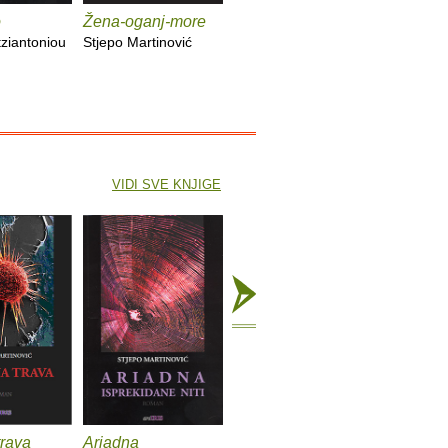
o
Žena-oganj-more
Dubrovački
Isusovo 
spomenar
iskušenj
ziantoniou
Stjepo Martinović
Vedran Benić
Nikos Kaz
VIDI SVE KNJIGE
trava
Ariadna
Žena-oganj-more
Sirene p