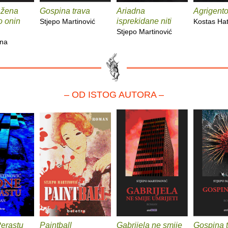
 žena
Gospina trava
Ariadna
Agrigent
 o onin
isprekidane niti
Stjepo Martinović
Kostas Hat
Stjepo Martinović
ina
– OD ISTOG AUTORA –
erastu
Paintball
Gabrijela ne smije
Gospina 