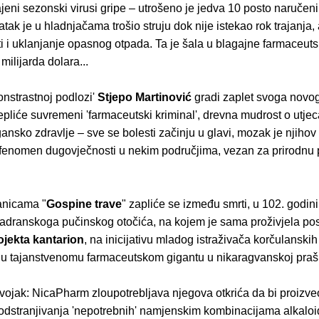
eni sezonski virusi gripe – utrošeno je jedva 10 posto naručeni
atak je u hladnjačama trošio struju dok nije istekao rok trajanja,
iti i uklanjanje opasnog otpada. Ta je šala u blagajne farmaceuts
milijarda dolara...
onstrastnoj podlozi'
Stjepo Martinović
gradi zaplet svoga novo
pliće suvremeni 'farmaceutski kriminal', drevna mudrost o utjec
ansko zdravlje – sve se bolesti začinju u glavi, mozak je njihov
i fenomen dugovječnosti u nekim područjima, vezan za prirodnu 
.
ranicama "
Gospine trave
" zapliće se između smrti, u 102. godini
jadranskoga pučinskog otočića, na kojem je sama proživjela pos
ojekta kantarion
, na inicijativu mladog istraživača korčulanskih
u tajanstvenomu farmaceutskom gigantu u nikaragvanskoj praš
dvojak: NicaPharm zloupotrebljava njegova otkrića da bi proizv
odstranjivanja 'nepotrebnih' namjenskim kombinacijama alkalo