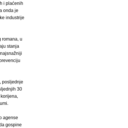
h i plaćenih
 a onda je
ke industrije
g romana, u
aju stanja
 najsnažniji
prevenciju
, posljednje
ljednjih 30
 korijena,
umi.
eo agense
ida gospine