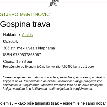
STJEPO MARTINOVIĆ
Gospina trava
Nakladnik:
ArsIris
09/2014.
306 str., meki uvez s klapnama
ISBN 9789537863067
Cijena: 19.78 eur
Preračunato po fiksnom tečaju konverzije 7,53450 kuna za 1 euro
Cijene knjiga su informativnog karaktera, navodimo prvu cijenu po izlasku
knjige iz tiska. Preporučamo da cijene i dostupnost knjiga provjerite kod
nakladnika ili u knjižarama! Moderna vremena više se ne bave prodajom
knjiga, potražite ih u knjižarama, antikvarijatima ili u knjižnicama.
kojem su – kako piše talijanski tisak – epidemije ne samo dobar