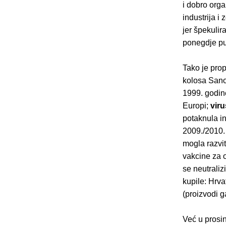
i dobro orga
industrija i
jer špekulir
ponegdje pus
Tako je pro
kolosa Sanof
1999. godine
Europi;
vir
potaknula in
2009./2010. 
mogla razvi
vakcine za o
se neutrali
kupile: Hrva
(proizvodi 
Već u prosin