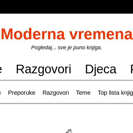
Moderna vremena
Pogledaj... sve je puno knjiga.
e
Razgovori
Djeca
e
Preporuke
Razgovori
Teme
Top lista knji