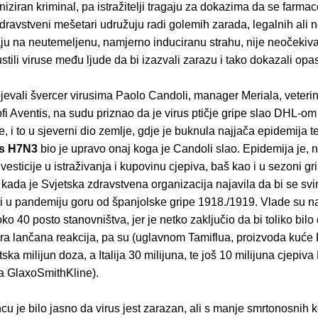
niziran kriminal, pa istražitelji tragaju za dokazima da se farma
 zdravstveni mešetari udružuju radi golemih zarada, legalnih ali 
aju na neutemeljenu, namjerno induciranu strahu, nije neočekiva
tili viruse među ljude da bi izazvali zarazu i tako dokazali opa
pjevali švercer virusima Paolo Candoli, manager Meriala, veteri
i Aventis, na sudu priznao da je virus ptičje gripe slao DHL-om u
, i to u sjeverni dio zemlje, gdje je buknula najjača epidemija te
us H7N3
bio je upravo onaj koga je Candoli slao. Epidemija je, 
vesticije u istraživanja i kupovinu cjepiva, baš kao i u sezoni gr
kada je Svjetska zdravstvena organizacija najavila da bi se svi
ti u pandemiju goru od španjolske gripe 1918./1919. Vlade su n
ko 40 posto stanovništva, jer je netko zaključio da bi toliko bilo
zira lančana reakcija, pa su (uglavnom Tamiflua, proizvoda kuće
tska milijun doza, a Italija 30 milijuna, te još 10 milijuna cjepiv
ga GlaxoSmithKline).
cu je bilo jasno da virus jest zarazan, ali s manje smrtonosnih 