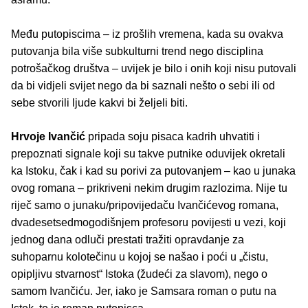
Među putopiscima – iz prošlih vremena, kada su ovakva
putovanja bila više subkulturni trend nego disciplina
potrošačkog društva – uvijek je bilo i onih koji nisu putovali
da bi vidjeli svijet nego da bi saznali nešto o sebi ili od
sebe stvorili ljude kakvi bi željeli biti.
Hrvoje Ivančić
pripada soju pisaca kadrih uhvatiti i
prepoznati signale koji su takve putnike oduvijek okretali
ka Istoku, čak i kad su porivi za putovanjem – kao u junaka
ovog romana – prikriveni nekim drugim razlozima. Nije tu
riječ samo o junaku/pripovijedaču Ivančićevog romana,
dvadesetsedmogodišnjem profesoru povijesti u vezi, koji
jednog dana odluči prestati tražiti opravdanje za
suhoparnu kolotečinu u kojoj se našao i poći u „čistu,
opipljivu stvarnost“ Istoka (žudeći za slavom), nego o
samom Ivančiću. Jer, iako je Samsara roman o putu na