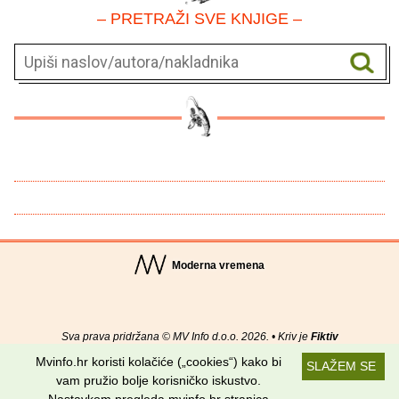
– PRETRAŽI SVE KNJIGE –
Moderna vremena
Sva prava pridržana © MV Info d.o.o. 2026. • Kriv je
Fiktiv
Mvinfo.hr koristi kolačiće („cookies“) kako bi
SLAŽEM SE
O nama
•
Pomoć
•
Uvjeti korištenja
•
RSS kanali
vam pružio bolje korisničko iskustvo.