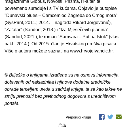
magazinima Globus, Novosti, Prizma, H-alter, te
povremeno surađuje i s TV kućama. Objavio je putopise
"Dunavski blues – Čamcem od Zagreba do Crnog mora"
(SysPrint, 2011.; 2014. – nagrada Rikard Jorgovanić),
"Za’atar" (Sandorf, 2018.) i "Iza Mjesečevih planina"
(Sandorf, 2021.), te roman "Samsara – Put na Istok" (vlast.
nakl., 2014.). Od 2015. član je Hrvatskog društva pisaca.
Više o autoru možete saznati na www.hrvojeivancic.hr.
© Bilješke o knjigama izrađene su na osnovu informacija
dobivenih od nakladnika i njihove dodatne uredničke
obrade temeljem uvida u sadržaj knjige, te se kao takve ne
smiju prenositi bez prethodnog dogovora s uredništvom
portala.
Preporuči knjigu