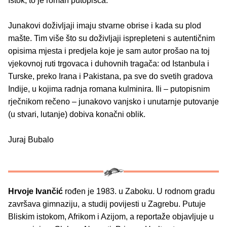
Istok, to je roman putopisca.
Junakovi doživljaji imaju stvarne obrise i kada su plod
mašte. Tim više što su doživljaji isprepleteni s autentičnim
opisima mjesta i predjela koje je sam autor prošao na toj
vjekovnoj ruti trgovaca i duhovnih tragača: od Istanbula i
Turske, preko Irana i Pakistana, pa sve do svetih gradova
Indije, u kojima radnja romana kulminira. Ili – putopisnim
rječnikom rečeno – junakovo vanjsko i unutarnje putovanje
(u stvari, lutanje) dobiva konačni oblik.
Juraj Bubalo
Hrvoje Ivančić
rođen je 1983. u Zaboku. U rodnom gradu
završava gimnaziju, a studij povijesti u Zagrebu. Putuje
Bliskim istokom, Afrikom i Azijom, a reportaže objavljuje u