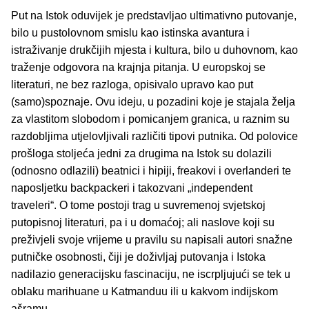
Put na Istok oduvijek je predstavljao ultimativno putovanje,
bilo u pustolovnom smislu kao istinska avantura i
istraživanje drukčijih mjesta i kultura, bilo u duhovnom, kao
traženje odgovora na krajnja pitanja. U europskoj se
literaturi, ne bez razloga, opisivalo upravo kao put
(samo)spoznaje. Ovu ideju, u pozadini koje je stajala želja
za vlastitom slobodom i pomicanjem granica, u raznim su
razdobljima utjelovljivali različiti tipovi putnika. Od polovice
prošloga stoljeća jedni za drugima na Istok su dolazili
(odnosno odlazili) beatnici i hipiji, freakovi i overlanderi te
naposljetku backpackeri i takozvani „independent
traveleri“. O tome postoji trag u suvremenoj svjetskoj
putopisnoj literaturi, pa i u domaćoj; ali naslove koji su
preživjeli svoje vrijeme u pravilu su napisali autori snažne
putničke osobnosti, čiji je doživljaj putovanja i Istoka
nadilazio generacijsku fascinaciju, ne iscrpljujući se tek u
oblaku marihuane u Katmanduu ili u kakvom indijskom
ašramu.