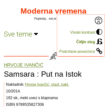
Moderna vremena
Pogledaj... sve je puno knjiga.
Sve teme
Visoki kontrast
Čitljiv slog
Podcrtane poveznice
HRVOJE IVANČIĆ
Samsara : Put na Istok
Nakladnik:
Hrvoje Ivančić, vlast. nakl.
10/2014.
192 str., meki uvez s klapnama
ISBN 9789535827306