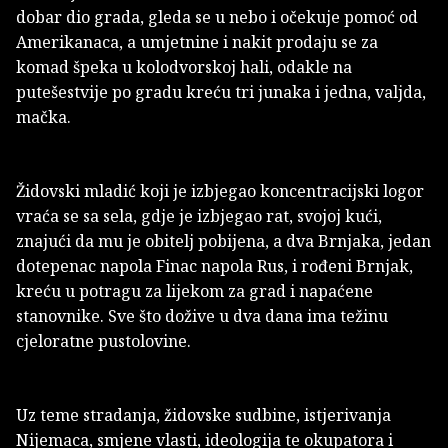
dobar dio grada, gleda se u nebo i očekuje pomoć od
Amerikanaca, a umjetnine i nakit prodaju se za
komad špeka u kolodvorskoj hali, odakle na
putešestvije po gradu kreću tri junaka i jedna, valjda,
mačka.
Židovski mladić koji je izbjegao koncentracijski logor
vraća se sa sela, gdje je izbjegao rat, svojoj kući,
znajući da mu je obitelj pobijena, a dva Brnjaka, jedan
dotepenac napola Finac napola Rus, i rođeni Brnjak,
kreću u potragu za lijekom za grad i napaćene
stanovnike. Sve što dožive u dva dana ima težinu
cjeloratne pustolovine.
Uz teme stradanja, židovske sudbine, istjerivanja
Nijemaca, smjene vlasti, ideologija te okupatora i