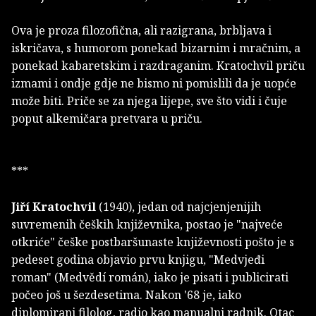
Ova je proza filozofična, ali razigrana, brbljava i
iskričava, s humorom ponekad bizarnim i mračnim, a
ponekad kabaretskim i razdraganim. Kratochvil priču
izmami i ondje gdje ne bismo ni pomislili da je uopće
može biti. Priče se za njega lijepe, sve što vidi i čuje
poput alkemičara pretvara u priču.
***
Jiří Kratochvil
(1940), jedan od najcjenjenijih
suvremenih čeških književnika, postao je "najveće
otkriće" češke postbaršunaste književnosti pošto je s
pedeset godina objavio prvu knjigu, "Medvjeđi
roman" (Medvědí román), iako je pisati i publicirati
počeo još u šezdesetima. Nakon '68 je, iako
diplomirani filolog, radio kao manualni radnik. Otac