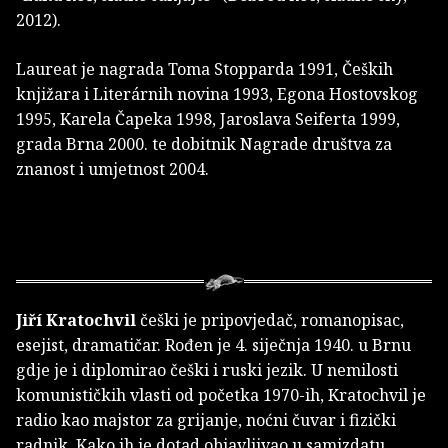
2012).
Laureat je nagrada Toma Stopparda 1991, Čeških
knjižara i Literárnih novina 1993, Egona Hostovskog
1995, Karela Čapeka 1998, Jaroslava Seiferta 1999,
grada Brna 2000. te dobitnik Nagrade društva za
znanost i umjetnost 2004.
Jiří Kratochvil
češki je pripovjedač, romanopisac,
esejist, dramatičar. Rođen je 4. siječnja 1940. u Brnu
gdje je i diplomirao češki i ruski jezik. U nemilosti
komunističkih vlasti od početka 1970-ih, Kratochvil je
radio kao majstor za grijanje, noćni čuvar i fizički
radnik. Kako ih je dotad objavljivao u samizdatu,