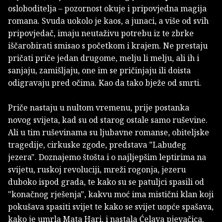
osloboditelja – pozornost okuje i pripovjedna magija
romana. Svuda uokolo je kaos, a junaci, a više od svih
pripovjedač, imaju neutaživu potrebu iz te zbrke
iščarobirati smisao s početkom i krajem. Ne prestaju
pričati priče jedan drugome, melju li melju, ali ih i
sanjaju, zamišljaju, one im se pričinjaju ili doista
odigravaju pred očima. Kao da tako bježe od smrti.
Priče nastaju u nultom vremenu, prije postanka
novog svijeta, kad su od starog ostale samo ruševine.
Ali u tim ruševinama su ljubavne romanse, obiteljske
tragedije, cirkuske zgode, predstava "Labuđeg
jezera". Doznajemo štošta i o najljepšim leptirima na
svijetu, ruskoj revoluciji, mreži rogonja, jezeru
duboko ispod grada, te kako su se patuljci spasili od
"konačnog rješenja", kakvu moć ima mistični klan koji
pokušava spasiti svijet te kako se svijet uopće spašava,
kako je umrla Mata Hari, i nastala Ćelava pjevačica.