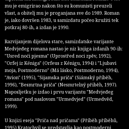
mu je emigrirao nakon što su komunisti preuzeli
vlast, a obitelj mu je proganjana sve do 1989. Roman
je, iako dovršen 1983, u samizdatu počeo kružiti tek
potkraj 80-ih, a izdan je 1990.
Razvijanjem dijelova stare, samizdatske varijante
Medvjeđeg romana nastao je niz knjiga izdanih 90-ih:
"Usred noći pjesma" (Uprostřed noci zpěv, 1992),
"Orfej iz Kéniga" (Orfeus z Kénigu, 1994) i "Ljubavi
moja, Postmoderno" (Má lásko, Postmoderno, 1994),
"Avion" (1995), "Sijamska priča" (Siámský příběh,
1996), "Besmrtna priča" (Nesmrtelný přiběh, 1997).
Naposljetku je izdao i prvu varijantu "Medvjeđeg
romana" pod naslovom "Urmedvjed" (Urmedvěd,
1999).
U knjizi eseja "Priča nad pričama" (Příběh příběhů,
1995) Kratochvil se predstavlja kao postmoderni