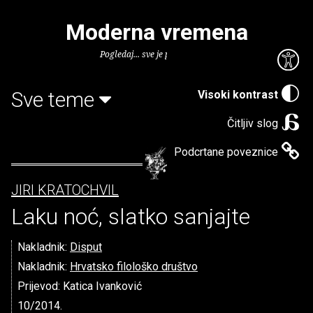
Moderna vremena
Pogledaj... sve je puno knjiga.
Sve teme
Visoki kontrast
Čitljiv slog
Podcrtane poveznice
JIRI KRATOCHVIL
Laku noć, slatko sanjajte
Nakladnik:
Disput
Nakladnik:
Hrvatsko filološko društvo
Prijevod: Katica Ivanković
10/2014.