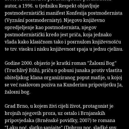
autor, a 1996. u tjedniku Respekt objavljuje
postmodernistički manifest Konfesija postmodernista
(Vyznání postmodernisty). Njegovo književno
opredjeljenje kao postmodernista, njegov
postmodernistički kredo jest priča, koja jednako
vlada kako klasičnom tako i posrnulom književnošću
te tzv. visoku i nisku književnost spaja u jednu cjelinu.
Godine 2000. objavio je kratki roman "Žalosni Bog"
(Truchlivý Bůh), priču o pobuni junaka protiv vlastita
obiteljskog klana organiziranog poput mafije, u kojoj
se već naslovom poziva na Kunderinu pripovijetku Ja,
žalosni bog.
Grad Brno, u kojem živi cijeli život, protagonist je
brojnih njegovih proza, uz ostalo i Brnjanskih
pripovjedaka (Brněnské povidky, 2007) te romana
"Laku noć, slatko sanjajte" (Dobrou noc, sladké sny,