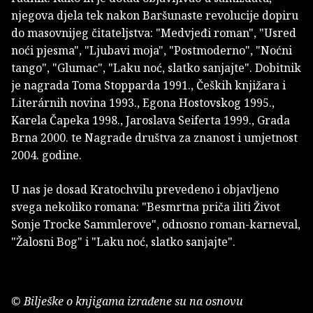
njegova djela tek nakon Baršunaste revolucije dopiru
do masovnijeg čitateljstva: "Medvjeđi roman", "Usred
noći pjesma", "Ljubavi moja", "Postmoderno", "Noćni
tango", "Glumac", "Laku noć, slatko sanjajte". Dobitnik
je nagrada Toma Stopparda 1991., Čeških knjižara i
Literárnih novina 1993., Egona Hostovskog 1995.,
Karela Čapeka 1998., Jaroslava Seiferta 1999., Grada
Brna 2000. te Nagrade društva za znanost i umjetnost
2004. godine.
U nas je dosad Kratochvilu prevedeno i objavljeno
svega nekoliko romana: "Besmrtna priča iliti Život
Sonje Trocke Sammlerove", odnosno roman-karneval,
"Žalosni Bog" i "Laku noć, slatko sanjajte".
© Bilješke o knjigama izrađene su na osnovu