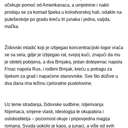
očekuje pomoć od Amerikanaca, a umjetnine i nakit
prodaju se za komad špeka u kolodvorskoj hali, odakle na
putešestvije po gradu kreću tri junaka i jedna, valjda,
mačka.
Židovski mladić koji je izbjegao koncentracijski logor vraća
se sa sela, gdje je izbjegao rat, svojoj kući, znajući da mu
je obitelj pobijena, a dva Brnjaka, jedan dotepenac napola
Finac napola Rus, i rođeni Brnjak, kreću u potragu za
lijekom za grad i napaćene stanovnike. Sve što dožive u
dva dana ima težinu cjeloratne pustolovine.
Uz teme stradanja, židovske sudbine, istjerivanja
Nijemaca, smjene vlasti, ideologija te okupatora i
osloboditelja – pozornost okuje i pripovjedna magija
romana. Svuda uokolo je kaos, a junaci, a više od svih