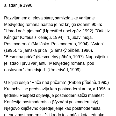
a izdan je 1990.
Razvijanjem dijelova stare, samizdatske varijante
Medvjeđeg romana nastao je niz knjiga izdanih 90-ih:
"Usred noći pjesma" (Uprostřed noci zpěv, 1992), "Orfej iz
Kéniga" (Orfeus z Kénigu, 1994) i "Ljubavi moja,
Postmoderno" (Má lásko, Postmoderno, 1994), "Avion"
(1995), "Sijamska priča" (Siámský příběh, 1996),
"Besmrtna priča" (Nesmrtelný přiběh, 1997). Naposljetku
je izdao i prvu varijantu "Medvjeđeg romana" pod
naslovom "Urmedvjed" (Urmedvěd, 1999).
U knjizi eseja "Priča nad pričama" (Příběh příběhů, 1995)
Kratochvil se predstavlja kao postmoderni autor, a 1996. u
tjedniku Respekt objavljuje postmodernistički manifest
Konfesija postmodernista (Vyznání postmodernisty).
Njegovo književno opredjeljenje kao postmodernista,
njegov postmodernistički kredo jest priča, koja jednako