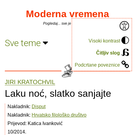
Moderna vremena
Pogledaj... sve je puno knjiga.
Sve teme
Visoki kontrast
Čitljiv slog
Podcrtane poveznice
JIRI KRATOCHVIL
Laku noć, slatko sanjajte
Nakladnik:
Disput
Nakladnik:
Hrvatsko filološko društvo
Prijevod: Katica Ivanković
10/2014.