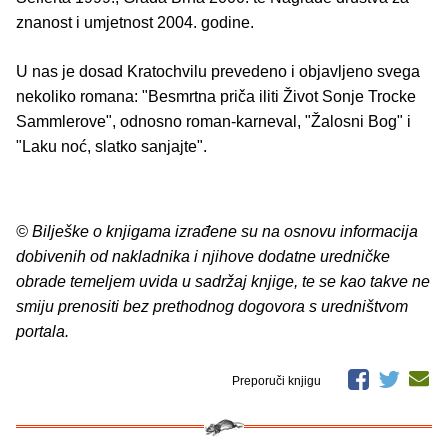
znanost i umjetnost 2004. godine.
U nas je dosad Kratochvilu prevedeno i objavljeno svega
nekoliko romana: "Besmrtna priča iliti Život Sonje Trocke
Sammlerove", odnosno roman-karneval, "Žalosni Bog" i
"Laku noć, slatko sanjajte".
© Bilješke o knjigama izrađene su na osnovu informacija
dobivenih od nakladnika i njihove dodatne uredničke
obrade temeljem uvida u sadržaj knjige, te se kao takve ne
smiju prenositi bez prethodnog dogovora s uredništvom
portala.
Preporuči knjigu