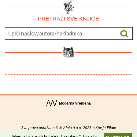
– PRETRAŽI SVE KNJIGE –
Moderna vremena
Sva prava pridržana © MV Info d.o.o. 2026. • Kriv je
Fiktiv
Mvinfo.hr koristi kolačiće („cookies“) kako bi