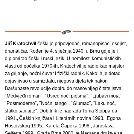
Jiří Kratochvil
češki je pripovjedač, romanopisac, esejist,
dramatičar. Rođen je 4. siječnja 1940. u Brnu gdje je i
diplomirao češki i ruski jezik. U nemilosti komunističkih
vlasti od početka 1970-ih, Kratochvil je radio kao majstor
za grijanje, noćni čuvar i fizički radnik. Kako ih je dotad
objavljivao u samizdatu, njegova djela tek nakon
Baršunaste revolucije dopiru do masovnijeg čitateljstva:
"Medvjeđi roman", "Usred noći pjesma", "Ljubavi moja",
"Postmoderno", "Noćni tango", "Glumac", "Laku noć,
slatko sanjajte". Dobitnik je nagrada Toma Stopparda
1991., Čeških knjižara i Literárnih novina 1993., Egona
Hostovskog 1995., Karela Čapeka 1998., Jaroslava
Seiferta 1999., Grada Brna 2000. te Nagrade društva za