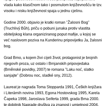
vlada kako klasičnom tako i posrnulom književnošću te tzv.
visoku i nisku književnost spaja u jednu cjelinu.
Godine 2000. objavio je kratki roman "Žalosni Bog"
(Truchlivý Bůh), priču o pobuni junaka protiv vlastita
obiteljskog klana organiziranog poput mafije, u kojoj se
već naslovom poziva na Kunderinu pripovijetku Ja, žalosni
bog.
Grad Brno, u kojem živi cijeli život, protagonist je brojnih
njegovih proza, uz ostalo i Brnjanskih pripovjedaka
(Brněnské povidky, 2007) te romana "Laku noć, slatko
sanjajte" (Dobrou noc, sladké sny, 2012).
Laureat je nagrada Toma Stopparda 1991, Čeških knjižara
i Literárnih novina 1993, Egona Hostovskog 1995, Karela
Čapeka 1998, Jaroslava Seiferta 1999, grada Brna 2000.
te dobitnik Nagrade društva za znanost i umjetnost 2004.