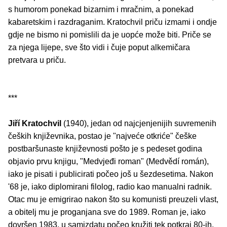
s humorom ponekad bizarnim i mračnim, a ponekad
kabaretskim i razdraganim. Kratochvil priču izmami i ondje
gdje ne bismo ni pomislili da je uopće može biti. Priče se
za njega lijepe, sve što vidi i čuje poput alkemičara
pretvara u priču.
***
Jiří Kratochvil
(1940), jedan od najcjenjenijih suvremenih
čeških književnika, postao je "najveće otkriće" češke
postbaršunaste književnosti pošto je s pedeset godina
objavio prvu knjigu, "Medvjeđi roman" (Medvědí román),
iako je pisati i publicirati počeo još u šezdesetima. Nakon
'68 je, iako diplomirani filolog, radio kao manualni radnik.
Otac mu je emigrirao nakon što su komunisti preuzeli vlast,
a obitelj mu je proganjana sve do 1989. Roman je, iako
dovršen 1983, u samizdatu počeo kružiti tek potkraj 80-ih,