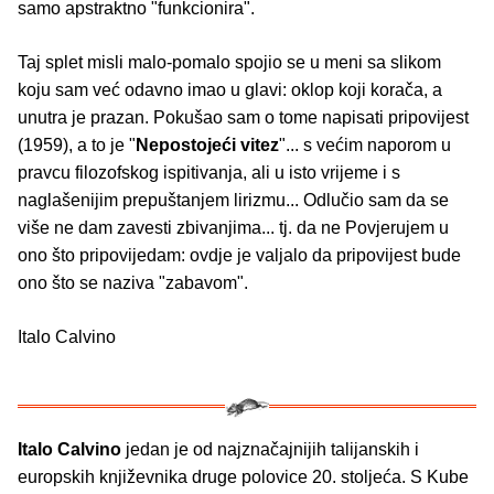
samo apstraktno "funkcionira".
Taj splet misli malo-pomalo spojio se u meni sa slikom
koju sam već odavno imao u glavi: oklop koji korača, a
unutra je prazan. Pokušao sam o tome napisati pripovijest
(1959), a to je "
Nepostojeći vitez
"... s većim naporom u
pravcu filozofskog ispitivanja, ali u isto vrijeme i s
naglašenijim prepuštanjem lirizmu... Odlučio sam da se
više ne dam zavesti zbivanjima... tj. da ne Povjerujem u
ono što pripovijedam: ovdje je valjalo da pripovijest bude
ono što se naziva "zabavom".
Italo Calvino
Italo Calvino
jedan je od najznačajnijih talijanskih i
europskih književnika druge polovice 20. stoljeća. S Kube