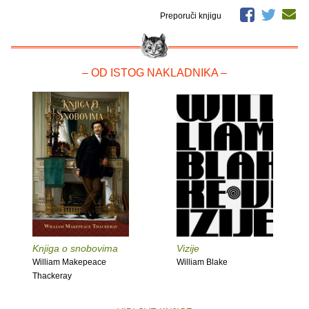
Preporuči knjigu
– OD ISTOG NAKLADNIKA –
Knjiga o snobovima
Vizije
William Makepeace
William Blake
Thackeray