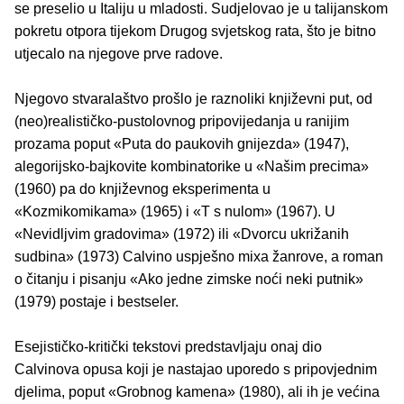
se preselio u Italiju u mladosti. Sudjelovao je u talijanskom
pokretu otpora tijekom Drugog svjetskog rata, što je bitno
utjecalo na njegove prve radove.
Njegovo stvaralaštvo prošlo je raznoliki književni put, od
(neo)realističko-pustolovnog pripovijedanja u ranijim
prozama poput «Puta do paukovih gnijezda» (1947),
alegorijsko-bajkovite kombinatorike u «Našim precima»
(1960) pa do književnog eksperimenta u
«Kozmikomikama» (1965) i «T s nulom» (1967). U
«Nevidljvim gradovima» (1972) ili «Dvorcu ukrižanih
sudbina» (1973) Calvino uspješno mixa žanrove, a roman
o čitanju i pisanju «Ako jedne zimske noći neki putnik»
(1979) postaje i bestseler.
Esejističko-kritički tekstovi predstavljaju onaj dio
Calvinova opusa koji je nastajao uporedo s pripovjednim
djelima, poput «Grobnog kamena» (1980), ali ih je većina