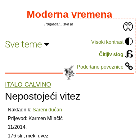
Moderna vremena
Pogledaj... sve je puno knjiga.
Sve teme
Visoki kontrast
Čitljiv slog
Podcrtane poveznice
ITALO CALVINO
Nepostojeći vitez
Nakladnik:
Šareni dućan
Prijevod: Karmen Milačić
11/2014.
176 str., meki uvez