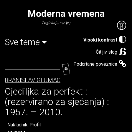
Moderna vremena
Pogledaj... sve je puno knjiga.
Sve teme
Visoki kontrast
Čitljiv slog
Podcrtane poveznice
BRANISLAV GLUMAC
Cjediljka za perfekt :
(rezervirano za sjećanja) :
1957. – 2010.
Nakladnik:
Profil