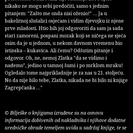
nikako ne mogu sebi predočiti, samo s jednim
pitanjem: "Zašto me onda nisi oženio!" … Ja u
bakelitnoj slušalici osjećam i vidim djevojku iz njene
prve mladosti. Htio bih joj odgovoriti da sam ja sada
stari zamoreni, pospani mozak koji se ničega ne sjeća
osim da je u jednom, u nekom davnom vremenu bio
istinska – kukavica. Ali čemu? Odšutim pitanje i
odgovor. Oh, ne, nemoj Zlatka "da se vidimo i
nađemo", jedino u tamnoj šumi i po mrklom mraku!
Ogledalo tome najprikladnije je za nas u 21. stoljeću.
No da nije bilo tebe, Zlatka, nikada ne bi bilo ni knjige
Zagrepčanka …"
© Bilješke o knjigama izrađene su na osnovu
informacija dobivenih od nakladnika i njihove dodatne
uredničke obrade temeljem uvida u sadržaj knjige, te se