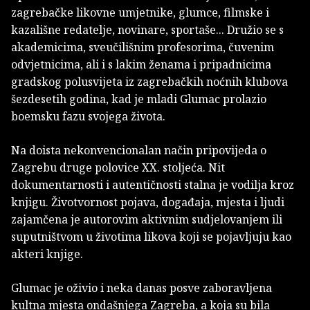
zagrebačke likovne umjetnike, glumce, filmske i
kazališne redatelje, novinare, sportaše... Družio se s
akademicima, sveučilišnim profesorima, čuvenim
odvjetnicima, ali i s lakim ženama i pripadnicima
gradskog polusvijeta iz zagrebačkih noćnih klubova
šezdesetih godina, kad je mladi Glumac prolazio
boemsku fazu svojega života.
Na doista nekonvencionalan način pripovijeda o
Zagrebu druge polovice XX. stoljeća. Nit
dokumentarnosti i autentičnosti stalna je vodilja kroz
knjigu. Životvornost pojava, događaja, mjesta i ljudi
zajamčena je autorovim aktivnim sudjelovanjem ili
suputništvom u životima likova koji se pojavljuju kao
akteri knjige.
Glumac je oživio i neka danas posve zaboravljena
kultna mjesta ondašnjega Zagreba, a koja su bila