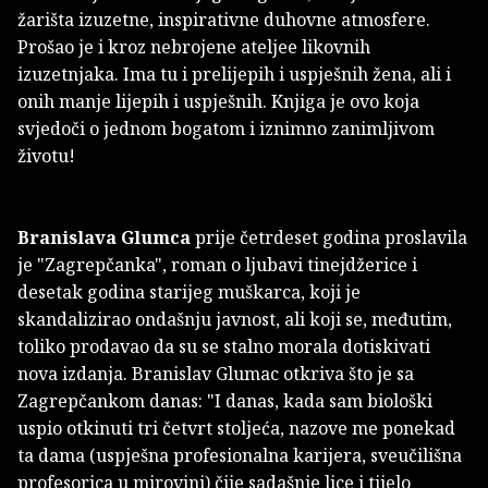
žarišta izuzetne, inspirativne duhovne atmosfere.
Prošao je i kroz nebrojene ateljee likovnih
izuzetnjaka. Ima tu i prelijepih i uspješnih žena, ali i
onih manje lijepih i uspješnih. Knjiga je ovo koja
svjedoči o jednom bogatom i iznimno zanimljivom
životu!
Branislava Glumca
prije četrdeset godina proslavila
je "Zagrepčanka", roman o ljubavi tinejdžerice i
desetak godina starijeg muškarca, koji je
skandalizirao ondašnju javnost, ali koji se, međutim,
toliko prodavao da su se stalno morala dotiskivati
nova izdanja. Branislav Glumac otkriva što je sa
Zagrepčankom danas: "I danas, kada sam biološki
uspio otkinuti tri četvrt stoljeća, nazove me ponekad
ta dama (uspješna profesionalna karijera, sveučilišna
profesorica u mirovini) čije sadašnje lice i tijelo