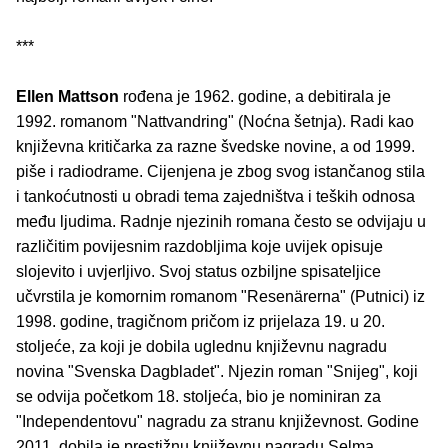
***
Ellen Mattson
rođena je 1962. godine, a debitirala je
1992. romanom "Nattvandring" (Noćna šetnja). Radi kao
književna kritičarka za razne švedske novine, a od 1999.
piše i radiodrame. Cijenjena je zbog svog istančanog stila
i tankoćutnosti u obradi tema zajedništva i teških odnosa
među ljudima. Radnje njezinih romana često se odvijaju u
različitim povijesnim razdobljima koje uvijek opisuje
slojevito i uvjerljivo. Svoj status ozbiljne spisateljice
učvrstila je komornim romanom "Resenärerna" (Putnici) iz
1998. godine, tragičnom pričom iz prijelaza 19. u 20.
stoljeće, za koji je dobila uglednu književnu nagradu
novina "Svenska Dagbladet". Njezin roman "Snijeg", koji
se odvija početkom 18. stoljeća, bio je nominiran za
"Independentovu" nagradu za stranu književnost. Godine
2011. dobila je prestižnu književnu nagradu Selma