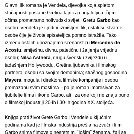
Glavni lik romana je Vendela, djevojka koja spletom
slučajnosti postane Gretina tajnica i prijateljica, čijim
očima promatramo holivudski svijet i
Gretu Garbo
kao
osobu. Vendela je i jedini izmišljeni lik, ostali su stvarne
osobe čije je živote spisateljica pomno istražila. Tako
između ostalih upoznajemo scenaristicu
Mercedes de
Acostu
, smiješnu, divnu, patetičnu i žaljenja vrijednu
osobu;
Nilsa Asthera
, drugu švedsku zvijezdu u
tadašnjem Hollywoodu, Gretina ljubavnika i filmskog
partnera, osobu sa svojim demonima; strašnog gospodina
Mayera
, mogula i direktora filmske kompanije i osobu
premazanu svim mastima – pa je roman impresivan za
ljubitelje filma i ikone Garbo, ali i za one koji ne znaju puno
o filmskoj industriji 20-ih i 30-ih godina XX. stoljeća.
Knjiga prati život Grete Garbo i Vendele u ključnim
godinama kad je filmska industrija prešla na zvučni film.
Garbo snima filmove o nesretnim, "lošim" ženama, žali se