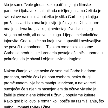
što je samo "vole gledati kako pati", mijenja filmske
partnere i ljubavnike, ali nikada mišljenje, samo želi da je
svi ostave na miru. U početku je slika Garbo koju knjiga
pruža ustvari ista ona koju svijet još uvijek drži istinitom:
ona je ledena kraljica kojoj nedostaje švedski snijeg.
Voljena od svih, ali ne voli nikoga. Lijepa, melankolična,
tajnovita. Ona koja će na kraju sve napustiti i neshvatljivo
se povući u anonimnost. Tijekom romana slika same
Garbo se produbljuje i Vendela postaje očajnički uporna u
pokušaju da je shvati i objasni svima drugima.
Nakon čitanja knjige netko će smatrati Garbo hladnom,
praznom, možda čak i glupom osobom, netko drugi
proračunatom i vještom manipulatoricom, a netko treći
suosjećat će s njenim nastojanjem da očuva vlastito ja i
žaliti je zbog njene krhkosti u žrvnju popularne kulture.
Kako god bilo, ovo je roman koji potiče na razmišljanje, što
najbolji romani uvijek i čine.