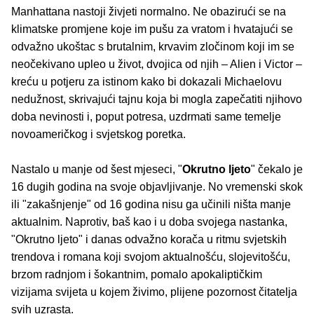
Manhattana nastoji živjeti normalno. Ne obazirući se na
klimatske promjene koje im pušu za vratom i hvatajući se
odvažno ukoštac s brutalnim, krvavim zločinom koji im se
neočekivano upleo u život, dvojica od njih – Alien i Victor –
kreću u potjeru za istinom kako bi dokazali Michaelovu
nedužnost, skrivajući tajnu koja bi mogla zapečatiti njihovo
doba nevinosti i, poput potresa, uzdrmati same temelje
novoameričkog i svjetskog poretka.
Nastalo u manje od šest mjeseci, "
Okrutno ljeto
" čekalo je
16 dugih godina na svoje objavljivanje. No vremenski skok
ili "zakašnjenje" od 16 godina nisu ga učinili ništa manje
aktualnim. Naprotiv, baš kao i u doba svojega nastanka,
"Okrutno ljeto" i danas odvažno korača u ritmu svjetskih
trendova i romana koji svojom aktualnošću, slojevitošću,
brzom radnjom i šokantnim, pomalo apokaliptičkim
vizijama svijeta u kojem živimo, plijene pozornost čitatelja
svih uzrasta.