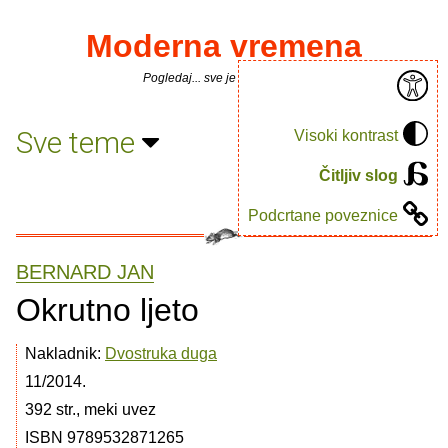
Moderna vremena
Pogledaj... sve je puno knjiga.
Sve teme
Visoki kontrast
Čitljiv slog
Podcrtane poveznice
BERNARD JAN
Okrutno ljeto
Nakladnik:
Dvostruka duga
11/2014.
392 str., meki uvez
ISBN 9789532871265