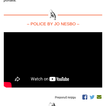
portala.
– POLICE BY JO NESBO –
Preporuči knjigu