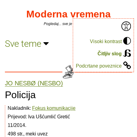
Moderna vremena
Pogledaj... sve je puno knjiga.
Sve teme
Visoki kontrast
Čitljiv slog
Podcrtane poveznice
JO NESBØ (NESBO)
Policija
Nakladnik:
Fokus komunikacije
Prijevod: Iva Ušćumlić Gretić
11/2014.
498 str., meki uvez