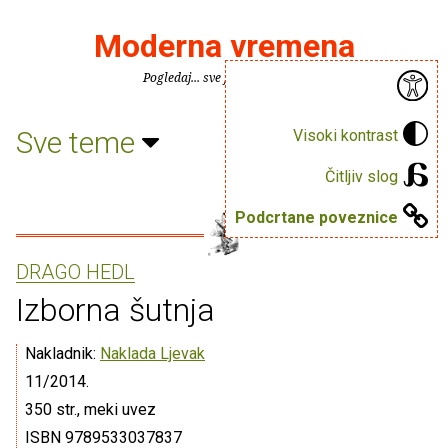
Moderna vremena
Pogledaj... sve je puno knjiga.
Sve teme
Visoki kontrast
Čitljiv slog
Podcrtane poveznice
DRAGO HEDL
Izborna šutnja
Nakladnik:
Naklada Ljevak
11/2014.
350 str., meki uvez
ISBN 9789533037837