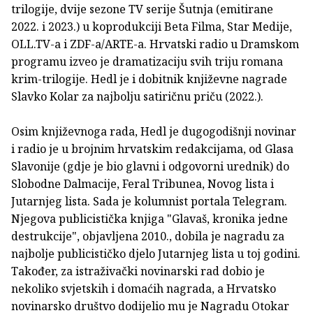
trilogije, dvije sezone TV serije Šutnja (emitirane
2022. i 2023.) u koprodukciji Beta Filma, Star Medije,
OLL.TV-a i ZDF-a/ARTE-a. Hrvatski radio u Dramskom
programu izveo je dramatizaciju svih triju romana
krim-trilogije. Hedl je i dobitnik književne nagrade
Slavko Kolar za najbolju satiričnu priču (2022.).
Osim književnoga rada, Hedl je dugogodišnji novinar
i radio je u brojnim hrvatskim redakcijama, od Glasa
Slavonije (gdje je bio glavni i odgovorni urednik) do
Slobodne Dalmacije, Feral Tribunea, Novog lista i
Jutarnjeg lista. Sada je kolumnist portala Telegram.
Njegova publicistička knjiga "Glavaš, kronika jedne
destrukcije", objavljena 2010., dobila je nagradu za
najbolje publicističko djelo Jutarnjeg lista u toj godini.
Također, za istraživački novinarski rad dobio je
nekoliko svjetskih i domaćih nagrada, a Hrvatsko
novinarsko društvo dodijelio mu je Nagradu Otokar