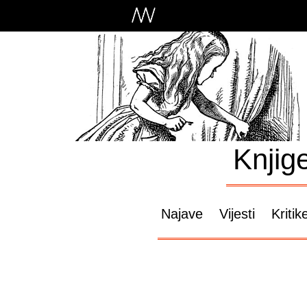
Knjig
Najave
Vijesti
Kritik