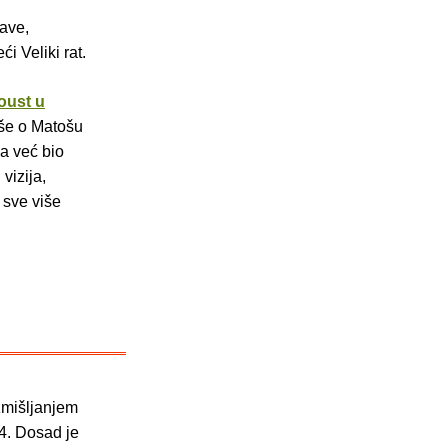
lave,
i Veliki rat.
oust u
še o Matošu
a već bio
vizija,
 sve više
zmišljanjem
4. Dosad je