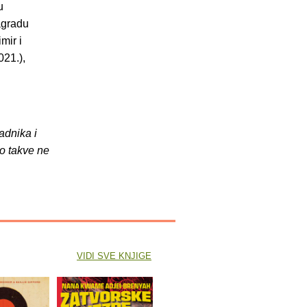
u
agradu
mir i
021.),
adnika i
o takve ne
VIDI SVE KNJIGE