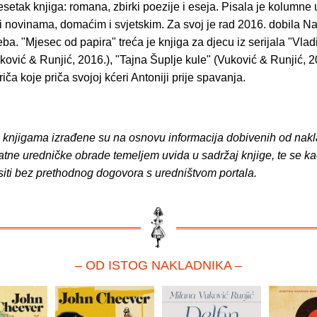
desetak knjiga: romana, zbirki poezije i eseja. Pisala je kolumne 
i novinama, domaćim i svjetskim. Za svoj je rad 2016. dobila N
a. "Mjesec od papira" treća je knjiga za djecu iz serijala "Vladi
ković & Runjić, 2016.), "Tajna Šuplje kule" (Vuković & Runjić, 2
riča koje priča svojoj kćeri Antoniji prije spavanja.
o knjigama izrađene su na osnovu informacija dobivenih od nakl
atne uredničke obrade temeljem uvida u sadržaj knjige, te se ka
siti bez prethodnog dogovora s uredništvom portala.
– OD ISTOG NAKLADNIKA –