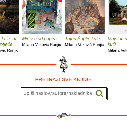
mi kaže da
Mjesec od papira
Tajna Šuplje kule
Majstori 
roljeće
kući
Milana Vuković Runjić
Milana Vuković Runjić
vić Runjić
Milana Vuk
– PRETRAŽI SVE KNJIGE –