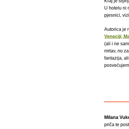
Kraj je srpn
U hotelu ni 
pjesnici, vi
Autorica je 
Veneciji, M
(ali i ne s
mrtav, no zah
fantazija, a
posvećujem"
Milana Vuk
priča te po