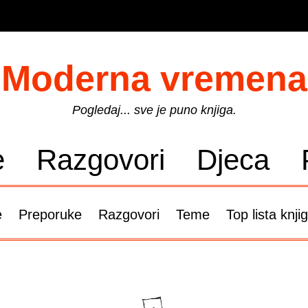
Moderna vremena
Pogledaj... sve je puno knjiga.
e
Razgovori
Djeca
e
Preporuke
Razgovori
Teme
Top lista knji