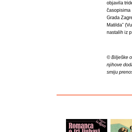
objavila tri
časopisima 
Grada Zagreb
Matilda" (Vu
nastalih iz p
© Bilješke 
njihove dod
smiju preno