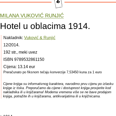
MILANA VUKOVIĆ RUNJIĆ
Hotel u oblacima 1914.
Nakladnik:
Vuković & Runjić
12/2014.
192 str., meki uvez
ISBN 9789532861150
Cijena: 13.14 eur
Preračunato po fiksnom tečaju konverzije 7,53450 kuna za 1 euro
Cijene knjiga su informativnog karaktera, navodimo prvu cijenu po izlasku
knjige iz tiska. Preporučamo da cijene i dostupnost knjiga provjerite kod
nakladnika ili u knjižarama! Moderna vremena više se ne bave prodajom
knjiga, potražite ih u knjižarama, antikvarijatima ili u knjižnicama.