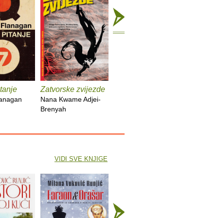
tanje
Zatvorske zvijezde
Kuća duhova
Kronike :
lanagan
Nana Kwame Adjei-
Isabel Allende
Bob Dyla
Brenyah
VIDI SVE KNJIGE