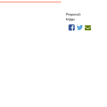
Preporuči
knjigu