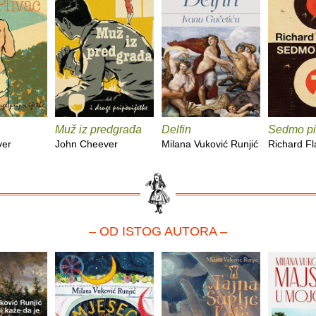
Muž iz predgrađa
Delfin
Sedmo pi
ver
John Cheever
Milana Vuković Runjić
Richard F
– OD ISTOG AUTORA –