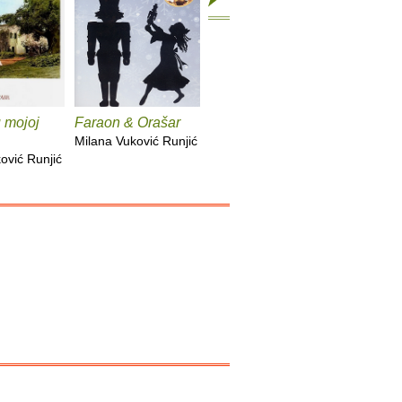
u mojoj
Faraon & Orašar
Vladimir i Matilda
Proklete
Milana Vuković Runjić
Milana Vuković Runjić
Milana Vu
ović Runjić