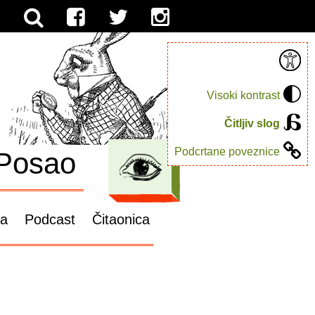
Visoki kontrast
Čitljiv slog
Podcrtane poveznice
Posao
ga
Podcast
Čitaonica