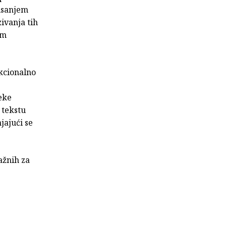
pisanjem
ivanja tih
im
nkcionalno
eke
 tekstu
jajući se
ažnih za