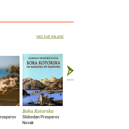
VIDI SVE KNJIGE
Boka Kotorska
Zločesti tekstovi
Pričaj mi
rosperov
Slobodan Prosperov
Slobodan Prosperov
Slobodan 
Novak
Novak
Novak