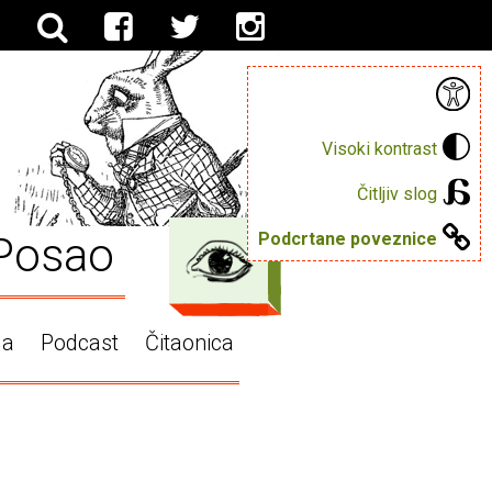
Visoki kontrast
Čitljiv slog
Posao
Podcrtane poveznice
ga
Podcast
Čitaonica