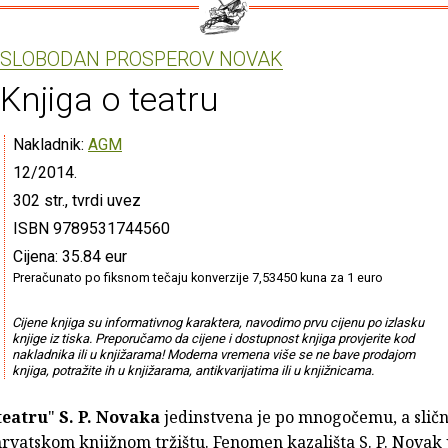
SLOBODAN PROSPEROV NOVAK
Knjiga o teatru
Nakladnik:
AGM
12/2014.
302 str., tvrdi uvez
ISBN 9789531744560
Cijena: 35.84 eur
Preračunato po fiksnom tečaju konverzije 7,53450 kuna za 1 euro
Cijene knjiga su informativnog karaktera, navodimo prvu cijenu po izlasku
knjige iz tiska. Preporučamo da cijene i dostupnost knjiga provjerite kod
nakladnika ili u knjižarama! Moderna vremena više se ne bave prodajom
knjiga, potražite ih u knjižarama, antikvarijatima ili u knjižnicama.
teatru
"
S. P. Novaka
jedinstvena je po mnogočemu, a sličn
hrvatskom knjižnom tržištu. Fenomen kazališta S. P. Novak 