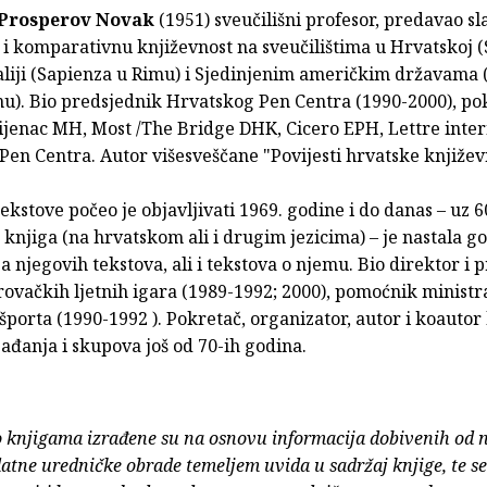
Prosperov Novak
(1951) sveučilišni profesor, predavao sla
 i komparativnu književnost na sveučilištima u Hrvatskoj (S
aliji (Sapienza u Rimu) i Sjedinjenim američkim državama 
). Bio predsjednik Hrvatskog Pen Centra (1990-2000), po
ijenac MH, Most /The Bridge DHK, Cicero EPH, Lettre inter
en Centra. Autor višesveščane "Povijesti hrvatske književn
ekstove počeo je objavljivati 1969. godine i do danas – uz 6
 knjiga (na hrvatskom ali i drugim jezicima) – je nastala g
ja njegovih tekstova, ali i tekstova o njemu. Bio direktor i 
ovačkih ljetnih igara (1989-1992; 2000), pomoćnik ministr
 športa (1990-1992 ). Pokretač, organizator, autor i koautor
gađanja i skupova još od 70-ih godina.
o knjigama izrađene su na osnovu informacija dobivenih od 
atne uredničke obrade temeljem uvida u sadržaj knjige, te s