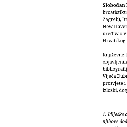
Slobodan 
kroatistiku
Zagreb), It
New Havenu
uređivao V
Hrvatskog P
Književne t
objavljenih
bibliografi
Vijeća Dubr
prosvjete i
izložbi, do
© Bilješke 
njihove dod