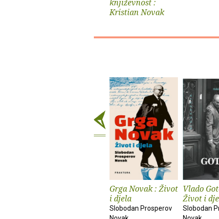
književnost :
Kristian Novak
Grga Novak : Život
Vlado Got
i djela
Život i dj
Slobodan Prosperov
Slobodan P
Novak
Novak