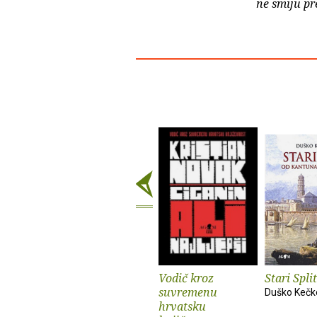
ne smiju pr
Vodič kroz
Stari Split
suvremenu
Duško Keč
hrvatsku