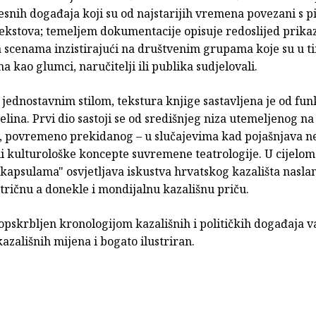
jesnih događaja koji su od najstarijih vremena povezani s 
ekstova; temeljem dokumentacije opisuje redoslijed prikaz
a scenama inzistirajući na društvenim grupama koje su u t
 kao glumci, naručitelji ili publika sudjelovali.
 jednostavnim stilom, tekstura knjige sastavljena je od fu
cjelina. Prvi dio sastoji se od središnjeg niza utemeljenog na
i, povremeno prekidanog – u slučajevima kad pojašnjava n
li kulturološke koncepte suvremene teatrologije. U cijelom
apsulama" osvjetljava iskustva hrvatskog kazališta naslan
tričnu a donekle i mondijalnu kazališnu priču.
opskrbljen kronologijom kazališnih i političkih događaja v
azališnih mijena i bogato ilustriran.