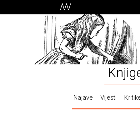
Knjig
Najave
Vijesti
Kritik