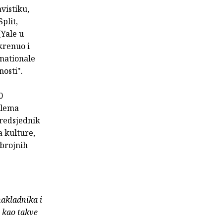
vistiku,
plit,
(Yale u
krenuo i
nationale
osti".
0
olema
predsjednik
a kulture,
 brojnih
nakladnika i
e kao takve