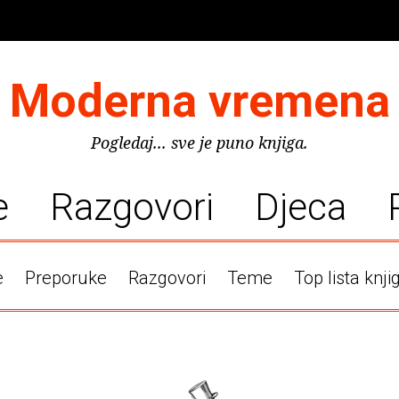
Moderna vremena
Pogledaj... sve je puno knjiga.
e
Razgovori
Djeca
e
Preporuke
Razgovori
Teme
Top lista knji