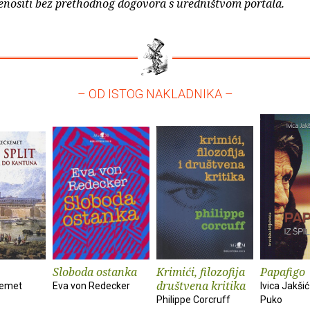
enositi bez prethodnog dogovora s uredništvom portala.
– OD ISTOG NAKLADNIKA –
Sloboda ostanka
Krimići, filozofija
Papafigo
društvena kritika
kemet
Eva von Redecker
Ivica Jakšić
Philippe Corcruff
Puko