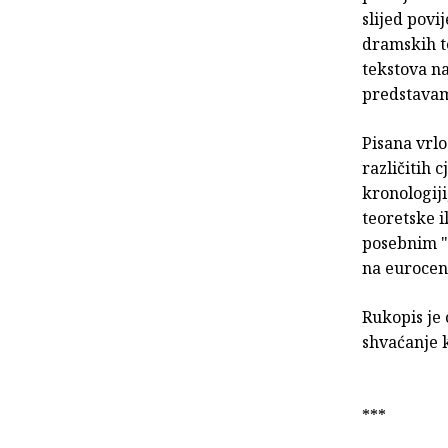
slijed povi
dramskih t
tekstova n
predstavama
Pisana vrlo
različitih 
kronologij
teoretske i
posebnim "k
na eurocen
Rukopis je 
shvaćanje k
***