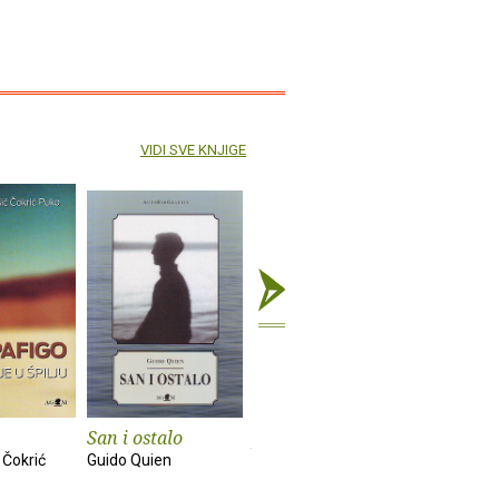
VIDI SVE KNJIGE
San i ostalo
Ja i moj brat
Samo sreć
drugo
 Čokrić
Guido Quien
Juan Mihovilovich
Hrvoje Hitr