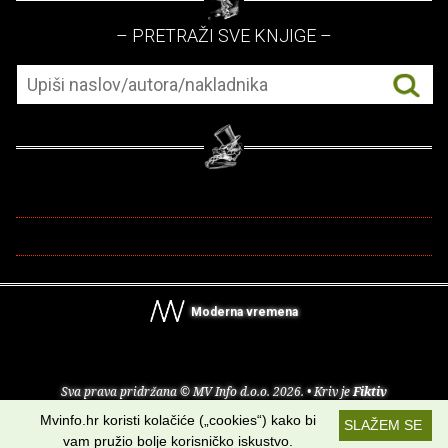
– PRETRAŽI SVE KNJIGE –
Moderna vremena
Sva prava pridržana © MV Info d.o.o. 2026. • Kriv je
Fiktiv
Mvinfo.hr koristi kolačiće („cookies“) kako bi
SLAŽEM SE
O nama
•
Pomoć
•
Uvjeti korištenja
•
RSS kanali
vam pružio bolje korisničko iskustvo.