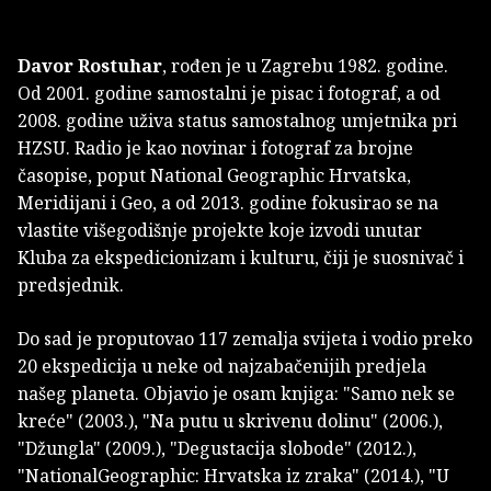
Davor Rostuhar
, rođen je
u Zagrebu 1982. godine.
Od 2001. godine samostalni je pisac i fotograf, a od
2008. godine uživa status samostalnog umjetnika pri
HZSU. Radio je kao novinar i fotograf za brojne
časopise, poput National Geographic Hrvatska,
Meridijani i Geo, a od 2013. godine fokusirao se na
vlastite višegodišnje projekte koje izvodi unutar
Kluba za ekspedicionizam i kulturu, čiji je suosnivač i
predsjednik.
Do sad je proputovao 117 zemalja svijeta i vodio preko
20 ekspedicija u neke od najzabačenijih predjela
našeg planeta. Objavio je osam knjiga: "Samo nek se
kreće" (2003.), "Na putu u skrivenu dolinu" (2006.),
"Džungla" (2009.), "Degustacija slobode" (2012.),
"NationalGeographic: Hrvatska iz zraka" (2014.), "U