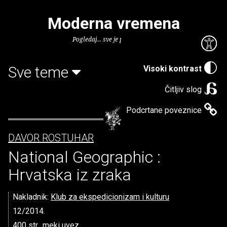
Moderna vremena
Pogledaj... sve je puno knjiga.
Sve teme
Visoki kontrast
Čitljiv slog
Podcrtane poveznice
DAVOR ROSTUHAR
National Geographic :
Hrvatska iz zraka
Nakladnik:
Klub za ekspedicionizam i kulturu
12/2014.
400 str., meki uvez