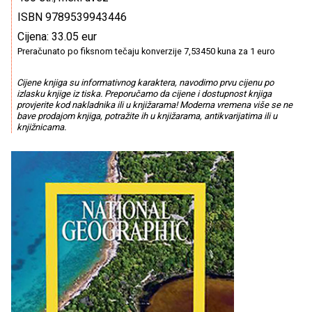
ISBN 9789539943446
Cijena: 33.05 eur
Preračunato po fiksnom tečaju konverzije 7,53450 kuna za 1 euro
Cijene knjiga su informativnog karaktera, navodimo prvu cijenu po
izlasku knjige iz tiska. Preporučamo da cijene i dostupnost knjiga
provjerite kod nakladnika ili u knjižarama! Moderna vremena više se ne
bave prodajom knjiga, potražite ih u knjižarama, antikvarijatima ili u
knjižnicama.