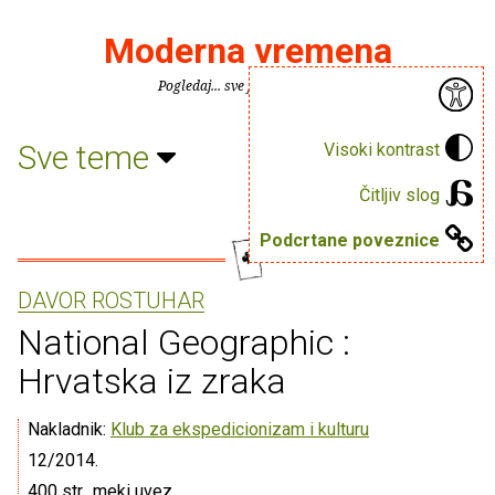
Moderna vremena
Pogledaj... sve je puno knjiga.
Sve teme
Visoki kontrast
Čitljiv slog
Podcrtane poveznice
DAVOR ROSTUHAR
National Geographic :
Hrvatska iz zraka
Nakladnik:
Klub za ekspedicionizam i kulturu
12/2014.
400 str., meki uvez