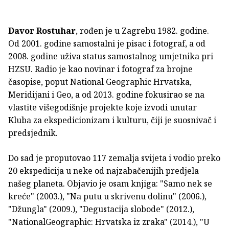
Davor Rostuhar
, rođen je
u Zagrebu 1982. godine.
Od 2001. godine samostalni je pisac i fotograf, a od
2008. godine uživa status samostalnog umjetnika pri
HZSU. Radio je kao novinar i fotograf za brojne
časopise, poput National Geographic Hrvatska,
Meridijani i Geo, a od 2013. godine fokusirao se na
vlastite višegodišnje projekte koje izvodi unutar
Kluba za ekspedicionizam i kulturu, čiji je suosnivač i
predsjednik.
Do sad je proputovao 117 zemalja svijeta i vodio preko
20 ekspedicija u neke od najzabačenijih predjela
našeg planeta. Objavio je osam knjiga: "Samo nek se
kreće" (2003.), "Na putu u skrivenu dolinu" (2006.),
"Džungla" (2009.), "Degustacija slobode" (2012.),
"NationalGeographic: Hrvatska iz zraka" (2014.), "U