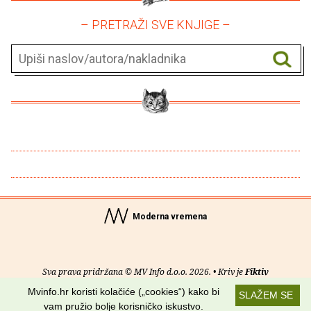
– PRETRAŽI SVE KNJIGE –
Moderna vremena
Sva prava pridržana © MV Info d.o.o. 2026. • Kriv je
Fiktiv
Mvinfo.hr koristi kolačiće („cookies“) kako bi
SLAŽEM SE
O nama
•
Pomoć
•
Uvjeti korištenja
•
RSS kanali
vam pružio bolje korisničko iskustvo.