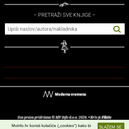
– PRETRAŽI SVE KNJIGE –
Moderna vremena
Sva prava pridržana © MV Info d.o.o. 2026. • Kriv je
Fiktiv
Mvinfo.hr koristi kolačiće („cookies“) kako bi
SLAŽEM SE
O nama
•
Pomoć
•
Uvjeti korištenja
•
RSS kanali