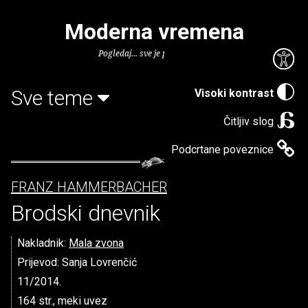
Moderna vremena
Pogledaj... sve je puno knjiga.
Sve teme
Visoki kontrast
Čitljiv slog
Podcrtane poveznice
FRANZ HAMMERBACHER
Brodski dnevnik
Nakladnik:
Mala zvona
Prijevod: Sanja Lovrenčić
11/2014.
164 str., meki uvez