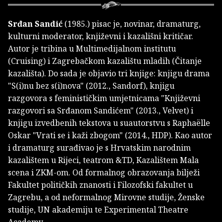
Srđan Sandić
(1985.) pisac je, novinar, dramaturg,
kulturni moderator, književni i kazališni kritičar.
Autor je tribina u Multimedijalnom institutu
(Cruising) i Zagrebačkom kazalištu mladih (Čitanje
kazališta). Do sada je objavio tri knjige: knjigu drama
"S(i)nu bez s(i)nova" (2012., Sandorf), knjigu
razgovora s feminističkim umjetnicama "Književni
razgovori sa Srđanom Sandićem" (2013., Velvet) i
knjigu izvedbenih tekstova u suautorstvu s Raphaëlle
Oskar "Vrati se i kaži zbogom" (2014., HDP). Kao autor
i dramaturg surađivao je s Hrvatskim narodnim
kazalištem u Rijeci, teatrom &TD, Kazalištem Mala
scena i ZKM-om. Od formalnog obrazovanja bilježi
Fakultet političkih znanosti i Filozofski fakultet u
Zagrebu, a od neformalnog Mirovne studije, Ženske
studije, UN akademiju te Experimental Theatre