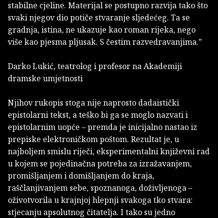
stabilne cjeline. Materijal se postupno razvija tako što
svaki njegov dio potiče stvaranje sljedećeg. Ta se
gradnja, istina, ne ukazuje kao roman rijeka, nego
više kao pjesma pljusak. S čestim razvedravanjima.”
Darko Lukić, teatrolog i profesor na Akademiji
dramske umjetnosti
Njihov rukopis stoga nije naprosto dadaistički
epistolarni tekst, a teško bi ga se moglo nazvati i
epistolarnim uopće – premda je inicijalno nastao iz
prepiske elektroničkom poštom. Rezultat je, u
najboljem smislu riječi, eksperimentalni književni rad
u kojem se pojedinačna potreba za izražavanjem,
promišljanjem i domišljanjem do kraja,
raščlanjivanjem sebe, spoznanoga, doživljenoga –
oživotvorila u krajnjoj hlepnji svakoga tko stvara:
stjecanju apsolutnog čitatelja. I tako su jedno