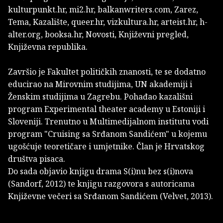
kulturpunkt.hr, mi2.hr, balkanwriters.com, Zarez,
Tema, Kazalište, queer.hr, vizkultura.hr, arteist.hr, h-
alter.org, booksa.hr, Novosti, Književni pregled,
Književna republika.
Završio je Fakultet političkih znanosti, te se dodatno
educirao na Mirovnim studijima, UN akademiji i
Ženskim studijima u Zagrebu. Pohađao kazališni
program Experimental theater academy u Estoniji i
Sloveniji. Trenutno u Multimedijalnom institutu vodi
program "Cruising sa Srđanom Sandićem" u kojemu
ugošćuje teoretičare i umjetnike. Član je Hrvatskog
društva pisaca.
Do sada objavio knjigu drama S(i)nu bez s(i)nova
(Sandorf, 2012) te knjigu razgovora s autoricama
Književne večeri sa Srđanom Sandićem (Velvet, 2013).