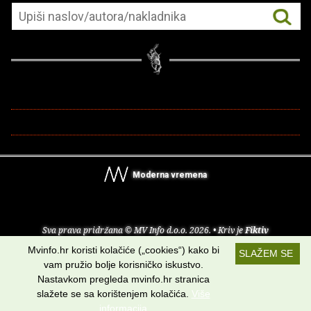
Moderna vremena
Sva prava pridržana © MV Info d.o.o. 2026. • Kriv je
Fiktiv
Mvinfo.hr koristi kolačiće („cookies“) kako bi
SLAŽEM SE
O nama
•
Pomoć
•
Uvjeti korištenja
•
RSS kanali
vam pružio bolje korisničko iskustvo.
Nastavkom pregleda mvinfo.hr stranica
Potraži nas na:
slažete se sa korištenjem kolačića.
Više
informacija