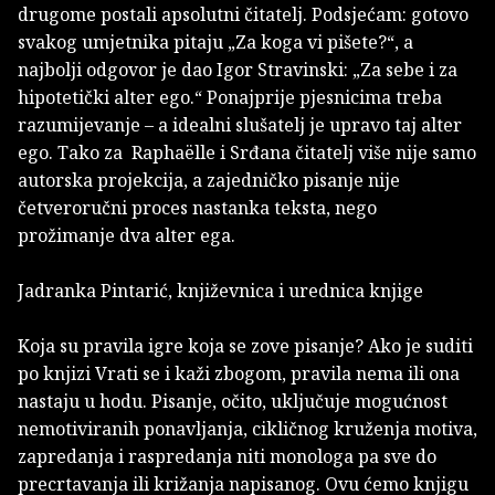
drugome postali apsolutni čitatelj. Podsjećam: gotovo
svakog umjetnika pitaju „Za koga vi pišete?“, a
najbolji odgovor je dao Igor Stravinski: „Za sebe i za
hipotetički alter ego.“ Ponajprije pjesnicima treba
razumijevanje – a idealni slušatelj je upravo taj alter
ego. Tako za Raphaëlle i Srđana čitatelj više nije samo
autorska projekcija, a zajedničko pisanje nije
četveroručni proces nastanka teksta, nego
prožimanje dva alter ega.
Jadranka Pintarić, književnica i urednica knjige
Koja su pravila igre koja se zove pisanje? Ako je suditi
po knjizi Vrati se i kaži zbogom, pravila nema ili ona
nastaju u hodu. Pisanje, očito, uključuje mogućnost
nemotiviranih ponavljanja, cikličnog kruženja motiva,
zapredanja i raspredanja niti monologa pa sve do
precrtavanja ili križanja napisanog. Ovu ćemo knjigu