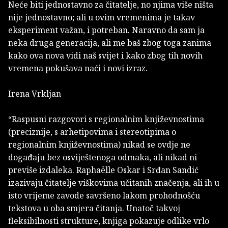
Neće biti jednostavno za čitatelje, no njima više ništa
nije jednostavno; ali u ovim vremenima je takav
eksperiment važan, i potreban. Naravno da sam ja
neka druga generacija, ali me baš zbog toga zanima
kako ova nova vidi naš svijet i kako zbog tih novih
vremena pokušava naći i novi izraz.
Irena Vrkljan
“Raspusni razgovori s regionalnim književnostima
(preciznije, s arhetipovima i stereotipima o
regionalnim književnostima) nikad se ovdje ne
događaju bez osviještenoga odmaka, ali nikad ni
previše izdaleka. Raphaëlle Oskar i Srđan Sandić
izazivaju čitatelje viškovima učitanih značenja, ali ih u
isto vrijeme zavode savršeno lakom prohodnošću
tekstova u oba smjera čitanja. Unatoč takvoj
fleksibilnosti strukture, knjiga pokazuje odlike vrlo