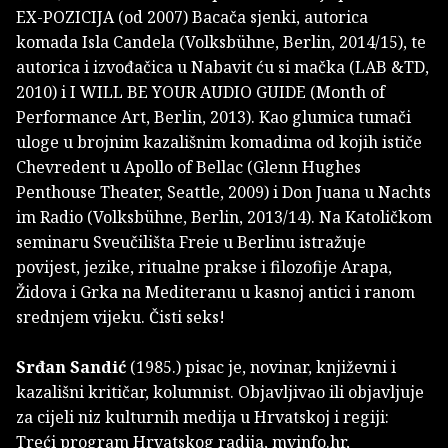
EX-POZICIJA (od 2007) Bacača sjenki, autorica
komada Isla Candela (Volksbühne, Berlin, 2014/15), te
autorica i izvođačica u Nabavit ću si mačka (LAB &TD,
2010) i I WILL BE YOUR AUDIO GUIDE (Month of
Performance Art, Berlin, 2013). Kao glumica tumači
uloge u brojnim kazališnim komadima od kojih ističe
Chevredent u Apollo of Bellac (Glenn Hughes
Penthouse Theater, Seattle, 2009) i Don Juana u Nachts
im Radio (Volksbühne, Berlin, 2013/14). Na Katoličkom
seminaru Sveučilišta Freie u Berlinu istražuje
povijest, jezike, ritualne prakse i filozofije Arapa,
Židova i Grka na Mediteranu u kasnoj antici i ranom
srednjem vijeku. Čisti seks!
Srđan Sandić
(1985.) pisac je, novinar, književni i
kazališni kritičar, kolumnist. Objavljivao ili objavljuje
za cijeli niz kulturnih medija u Hrvatskoj i regiji:
Treći program Hrvatskog radija, mvinfo.hr,