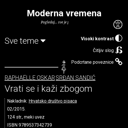
Moderna vremena
Pogledaj... sve je puno knjiga.
Sve teme
Visoki kontrast
Čitljiv slog
Podcrtane poveznice
RAPHAËLLE OSKAR
SRĐAN SANDIĆ
Vrati se i kaži zbogom
Nakladnik:
Hrvatsko društvo pisaca
02/2015.
124 str., meki uvez
ISBN 9789537342739