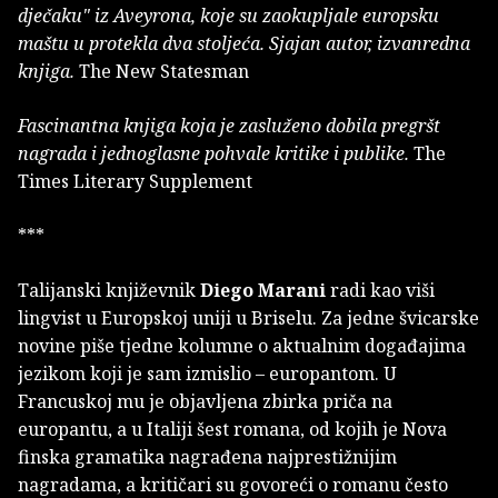
dječaku" iz Aveyrona, koje su zaokupljale europsku
maštu u protekla dva stoljeća. Sjajan autor, izvanredna
knjiga.
The New Statesman
Fascinantna knjiga koja je zasluženo dobila pregršt
nagrada i jednoglasne pohvale kritike i publike.
The
Times Literary Supplement
***
Talijanski književnik
Diego Marani
radi kao viši
lingvist u Europskoj uniji u Briselu. Za jedne švicarske
novine piše tjedne kolumne o aktualnim događajima
jezikom koji je sam izmislio – europantom. U
Francuskoj mu je objavljena zbirka priča na
europantu, a u Italiji šest romana, od kojih je Nova
finska gramatika nagrađena najprestižnijim
nagradama, a kritičari su govoreći o romanu često