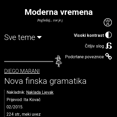
Moderna vremena
Pogledaj... sve je puno knjiga.
Sve teme
Visoki kontrast
Čitljiv slog
Podcrtane poveznice
DIEGO MARANI
Nova finska gramatika
Nakladnik:
Naklada Ljevak
Prijevod: Ita Kovač
02/2015.
224 str., meki uvez