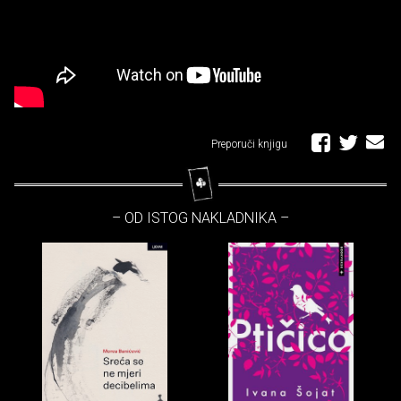
Preporuči knjigu
– OD ISTOG NAKLADNIKA –