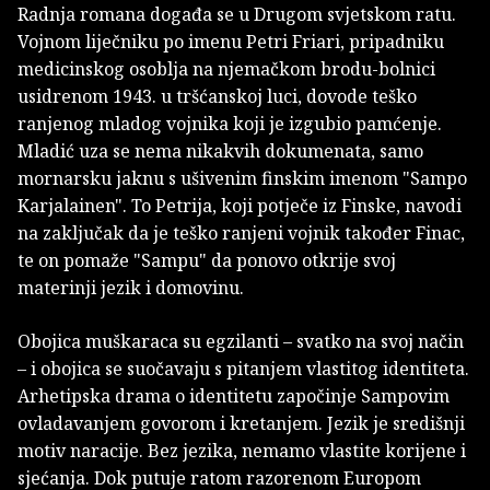
Radnja romana događa se u Drugom svjetskom ratu.
Vojnom liječniku po imenu Petri Friari, pripadniku
medicinskog osoblja na njemačkom brodu-bolnici
usidrenom 1943. u tršćanskoj luci, dovode teško
ranjenog mladog vojnika koji je izgubio pamćenje.
Mladić uza se nema nikakvih dokumenata, samo
mornarsku jaknu s ušivenim finskim imenom "Sampo
Karjalainen". To Petrija, koji potječe iz Finske, navodi
na zaključak da je teško ranjeni vojnik također Finac,
te on pomaže "Sampu" da ponovo otkrije svoj
materinji jezik i domovinu.
Obojica muškaraca su egzilanti – svatko na svoj način
– i obojica se suočavaju s pitanjem vlastitog identiteta.
Arhetipska drama o identitetu započinje Sampovim
ovladavanjem govorom i kretanjem. Jezik je središnji
motiv naracije. Bez jezika, nemamo vlastite korijene i
sjećanja. Dok putuje ratom razorenom Europom