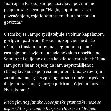
"natrag" u Finsku, Sampo doživljava povremene
proplamsaje sjećanja: "Naglo, poput poriva za
povraćanjem, osjetio sam iznenadnu potrebu da
govorim."
U Finskoj se Sampo sprijateljuje s vojnim kapelanom,
gorljivim pastorom Koskelom, koji vjeruje da će
učenje o finskim mitovima i legendama pomoći
rastrojenom čovjeku da nađe nekakvo uporište, no
Sampo se i dalje ne osjeća kao da se vratio kući: "Imao
sam posve jasan osjećaj da sam nepromišljeno i
strmoglavo jurio pogrešnim putem. U najskrovitijim
zakucima mojeg nesvjesnog bio sam mučen osjećajem
da je unutar mojeg mozga pulsirao još jedan mozak –
živ zakopan."
Priča glavnog junaka Nove finske gramatike može se
usporediti s pričama o Kasparu Hauseru i "divljem