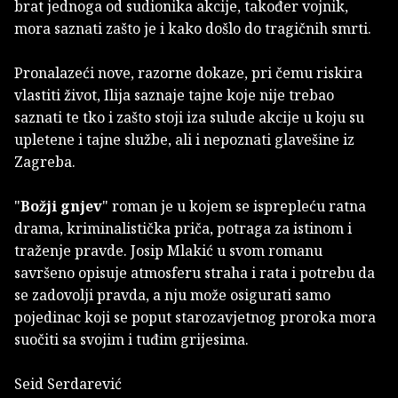
brat jednoga od sudionika akcije, također vojnik,
mora saznati zašto je i kako došlo do tragičnih smrti.
Pronalazeći nove, razorne dokaze, pri čemu riskira
vlastiti život, Ilija saznaje tajne koje nije trebao
saznati te tko i zašto stoji iza sulude akcije u koju su
upletene i tajne službe, ali i nepoznati glavešine iz
Zagreba.
"
Božji gnjev
" roman je u kojem se isprepleću ratna
drama, kriminalistička priča, potraga za istinom i
traženje pravde. Josip Mlakić u svom romanu
savršeno opisuje atmosferu straha i rata i potrebu da
se zadovolji pravda, a nju može osigurati samo
pojedinac koji se poput starozavjetnog proroka mora
suočiti sa svojim i tuđim grijesima.
Seid Serdarević