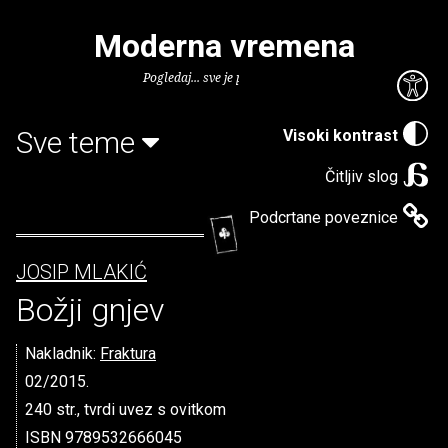
Moderna vremena
Pogledaj... sve je puno knjiga.
Sve teme
Visoki kontrast
Čitljiv slog
Podcrtane poveznice
JOSIP MLAKIĆ
Božji gnjev
Nakladnik:
Fraktura
02/2015.
240 str., tvrdi uvez s ovitkom
ISBN 9789532666045