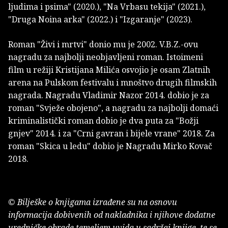
ljudima i psima" (2020.), "Na Vrbasu tekija" (2021.),
"Druga Noina arka" (2022.) i "Izgaranje" (2023).
Roman "Živi i mrtvi" donio mu je 2002. V.B.Z.-ovu
nagradu za najbolji neobjavljeni roman. Istoimeni
film u režiji Kristijana Milića osvojio je osam Zlatnih
arena na Pulskom festivalu i mnoštvo drugih filmskih
nagrada. Nagradu Vladimir Nazor 2014. dobio je za
roman "Svježe obojeno", a nagradu za najbolji domaći
kriminalistički roman dobio je dva puta za "Božji
gnjev" 2014. i za "Crni gavran i bijele vrane" 2018. Za
roman "Skica u ledu" dobio je Nagradu Mirko Kovač
2018.
© Bilješke o knjigama izrađene su na osnovu
informacija dobivenih od nakladnika i njihove dodatne
uredničke obrade temeljem uvida u sadržaj knjige, te se