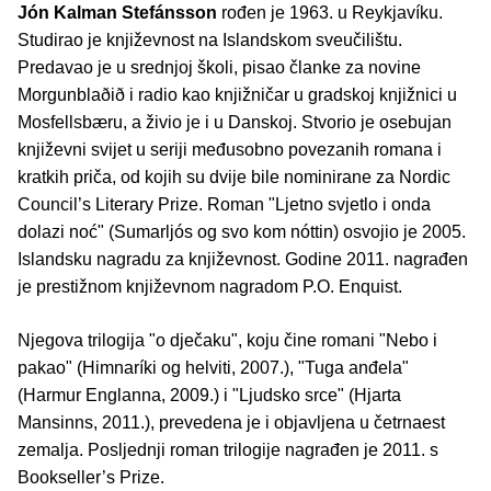
Jón Kalman Stefánsson
rođen je 1963. u Reykjavíku.
Studirao je književnost na Islandskom sveučilištu.
Predavao je u srednjoj školi, pisao članke za novine
Morgunblaðið i radio kao knjižničar u gradskoj knjižnici u
Mosfellsbæru, a živio je i u Danskoj. Stvorio je osebujan
književni svijet u seriji međusobno povezanih romana i
kratkih priča, od kojih su dvije bile nominirane za Nordic
Council’s Literary Prize. Roman "Ljetno svjetlo i onda
dolazi noć" (Sumarljós og svo kom nóttin) osvojio je 2005.
Islandsku nagradu za književnost. Godine 2011. nagrađen
je prestižnom književnom nagradom P.O. Enquist.
Njegova trilogija "o dječaku", koju čine romani "Nebo i
pakao" (Himnaríki og helviti, 2007.), "Tuga anđela"
(Harmur Englanna, 2009.) i "Ljudsko srce" (Hjarta
Mansinns, 2011.), prevedena je i objavljena u četrnaest
zemalja. Posljednji roman trilogije nagrađen je 2011. s
Bookseller’s Prize.