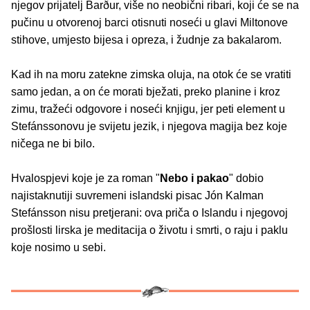
njegov prijatelj Barður, više no neobični ribari, koji će se na
pučinu u otvorenoj barci otisnuti noseći u glavi Miltonove
stihove, umjesto bijesa i opreza, i žudnje za bakalarom.
Kad ih na moru zatekne zimska oluja, na otok će se vratiti
samo jedan, a on će morati bježati, preko planine i kroz
zimu, tražeći odgovore i noseći knjigu, jer peti element u
Stefánssonovu je svijetu jezik, i njegova magija bez koje
ničega ne bi bilo.
Hvalospjevi koje je za roman "
Nebo i pakao
" dobio
najistaknutiji suvremeni islandski pisac Jón Kalman
Stefánsson nisu pretjerani: ova priča o Islandu i njegovoj
prošlosti lirska je meditacija o životu i smrti, o raju i paklu
koje nosimo u sebi.