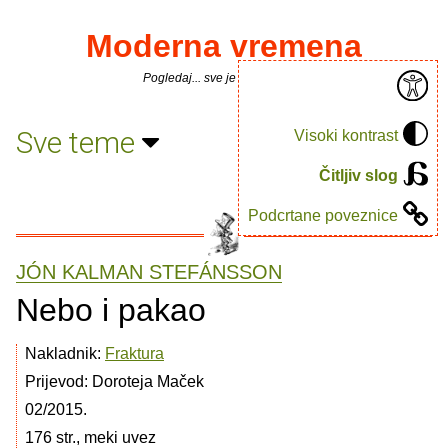
Moderna vremena
Pogledaj... sve je puno knjiga.
Sve teme
Visoki kontrast
Čitljiv slog
Podcrtane poveznice
JÓN KALMAN STEFÁNSSON
Nebo i pakao
Nakladnik:
Fraktura
Prijevod: Doroteja Maček
02/2015.
176 str., meki uvez