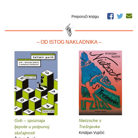
Preporuči knjigu
– OD ISTOG NAKLADNIKA –
Gvb – spoznaja
Nietzsche s
ljepote u potpunoj
Trešnjevke
slučajnosti
Kristijan Vujičić