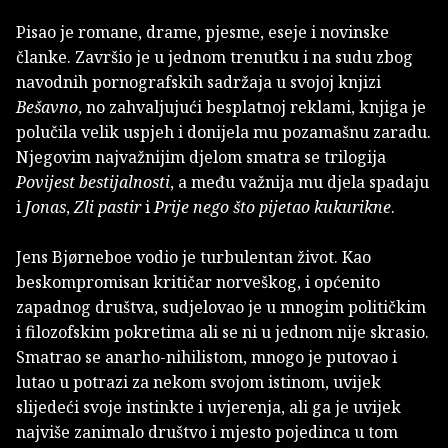
Pisao je romane, drame, pjesme, eseje i novinske
članke. Završio je u jednom trenutku i na sudu zbog
navodnih pornografskih sadržaja u svojoj knjizi
Bešavno
, no zahvaljujući besplatnoj reklami, knjiga je
polučila velik uspjeh i donijela mu pozamašnu zaradu.
Njegovim najvažnijim djelom smatra se trilogija
Povijest bestijalnosti
, a među važnija mu djela spadaju
i
Jonas
,
Zli pastir
i
Prije nego što pijetao kukurikne
.
Jens Bjørneboe vodio je turbulentan život. Kao
beskompromisan kritičar norveškog, i općenito
zapadnog društva, sudjelovao je u mnogim političkim
i filozofskim pokretima ali se ni u jednom nije skrasio.
Smatrao se anarho-nihilistom, mnogo je putovao i
lutao u potrazi za nekom svojom istinom, uvijek
slijedeći svoje instinkte i uvjerenja, ali ga je uvijek
najviše zanimalo društvo i mjesto pojedinca u tom