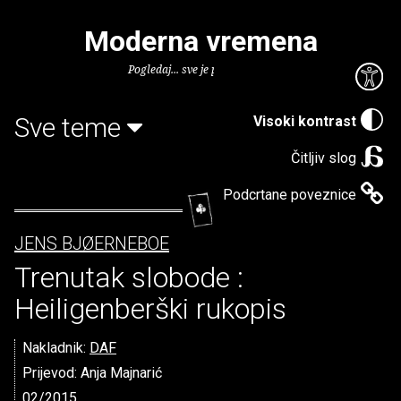
Moderna vremena
Pogledaj... sve je puno knjiga.
Sve teme
Visoki kontrast
Čitljiv slog
Podcrtane poveznice
JENS BJØERNEBOE
Trenutak slobode :
Heiligenberški rukopis
Nakladnik:
DAF
Prijevod: Anja Majnarić
02/2015.