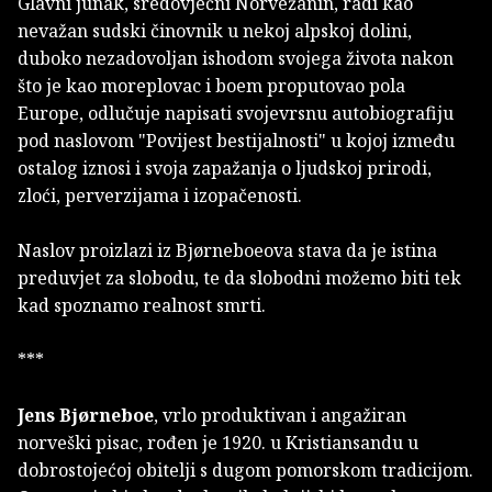
Glavni junak, sredovječni Norvežanin, radi kao
nevažan sudski činovnik u nekoj alpskoj dolini,
duboko nezadovoljan ishodom svojega života nakon
što je kao moreplovac i boem proputovao pola
Europe, odlučuje napisati svojevrsnu autobiografiju
pod naslovom "Povijest bestijalnosti" u kojoj između
ostalog iznosi i svoja zapažanja o ljudskoj prirodi,
zloći, perverzijama i izopačenosti.
Naslov proizlazi iz Bjørneboeova stava da je istina
preduvjet za slobodu, te da slobodni možemo biti tek
kad spoznamo realnost smrti.
***
Jens Bjørneboe
, vrlo produktivan i angažiran
norveški pisac, rođen je 1920. u Kristiansandu u
dobrostojećoj obitelji s dugom pomorskom tradicijom.