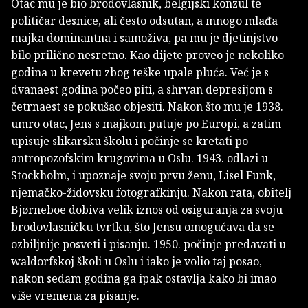
Otac mu je bio brodovlasnik, belgijski konzul te
političar desnice, ali često odsutan, a mnogo mlađa
majka dominantna i samoživa, pa mu je djetinjstvo
bilo prilično nesretno. Kao dijete proveo je nekoliko
godina u krevetu zbog teške upale pluća. Već je s
dvanaest godina počeo piti, a shrvan depresijom s
četrnaest se pokušao objesiti. Nakon što mu je 1938.
umro otac, Jens s majkom putuje po Europi, a zatim
upisuje slikarsku školu i počinje se kretati po
antropozofskim krugovima u Oslu. 1943. odlazi u
Stockholm, i upoznaje svoju prvu ženu, Lisel Funk,
njemačko-židovsku fotografkinju. Nakon rata, obitelj
Bjørneboe dobiva velik iznos od osiguranja za svoju
brodovlasničku tvrtku, što Jensu omogućava da se
ozbiljnije posveti i pisanju. 1950. počinje predavati u
waldorfskoj školi u Oslu i iako je volio taj posao,
nakon sedam godina ga ipak ostavlja kako bi imao
više vremena za pisanje.