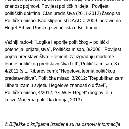
znanost: pojmovi, Povijest političkih ideja i Povijest
političkih doktrina. Član uredništva (2011-2012) časopisa
Politička misao. Kao stipendist DAAD-a 2009. boravio na
Hegel-Arhivu Rurskog sveučilišta u Bochumu.
Važniji radovi: "Logika i aporije političkog – politički
potencijal prijateljstva", Politička misao, 3/2006; "Povijest
pojma predstavništva. Elementi za izgradnju moderne
teorije političkog predstavništva I i II", Politička misao, 3 i
4/2011 (s L. Ribarevićem); "Hegelova teorija političkog
predstavništva", Politička misao, 3/2012; "Republikanizam
i liberalizam u svjetlu Hegelove znanosti o državi",
Politička misao, 4/2012; "G. W. F. Hegel" (poglavlje u
knjizi: Moderna politička teorija, 2013).
© Bilješke o knjigama izrađene su na osnovu informacija