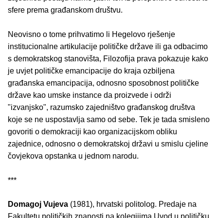
sfere prema građanskom društvu.
Neovisno o tome prihvatimo li Hegelovo rješenje
institucionalne artikulacije političke države ili ga odbacimo
s demokratskog stanovišta, Filozofija prava pokazuje kako
je uvjet političke emancipacije do kraja ozbiljena
građanska emancipacija, odnosno sposobnost političke
države kao umske instance da proizvede i održi
"izvanjsko", razumsko zajedništvo građanskog društva
koje se ne uspostavlja samo od sebe. Tek je tada smisleno
govoriti o demokraciji kao organizacijskom obliku
zajednice, odnosno o demokratskoj državi u smislu cjeline
čovjekova opstanka u jednom narodu.
***
Domagoj Vujeva
(1981), hrvatski politolog. Predaje na
Fakultetu političkih znanosti na kolegijima Uvod u političku