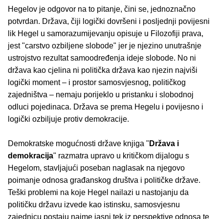
Hegelov je odgovor na to pitanje, čini se, jednoznačno
potvrdan. Država, čiji logički dovršeni i posljednji povijesni
lik Hegel u samorazumijevanju opisuje u Filozofiji prava,
jest "carstvo ozbiljene slobode" jer je njezino unutrašnje
ustrojstvo rezultat samoodređenja ideje slobode. No ni
država kao cjelina ni politička država kao njezin najviši
logički moment – i prostor samosvjesnog, političkog
zajedništva – nemaju porijeklo u pristanku i slobodnoj
odluci pojedinaca. Država se prema Hegelu i povijesno i
logički ozbiljuje protiv demokracije.
Demokratske mogućnosti države knjiga "
Država i
demokracija
" razmatra upravo u kritičkom dijalogu s
Hegelom, stavljajući poseban naglasak na njegovo
poimanje odnosa građanskog društva i političke države.
Teški problemi na koje Hegel nailazi u nastojanju da
političku državu izvede kao istinsku, samosvjesnu
zajednicu postaju naime jasni tek iz perspektive odnosa te