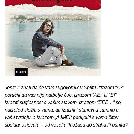
Jeste li znali da će vam sugovornik u Splitu izrazom “A?”
poručiti da vas nije najbolje čuo, izrazom “AE!” ili “E!”
izraziti suglasnost s vašim stavom, izrazom “EEE…” se
naizgled složiti s vama, ali izraziti i stanovitu sumnju u
vašu tvrdnju, a izrazom „AJME!“ podijeliti s vama čitav
spektar osjećaja – od veselja ili užasa do straha ili ushita?