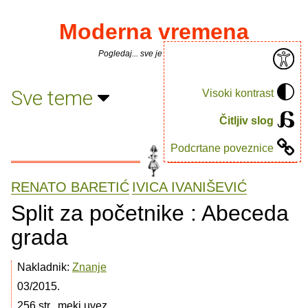
Moderna vremena
Pogledaj... sve je puno knjiga.
Sve teme
Visoki kontrast
Čitljiv slog
Podcrtane poveznice
RENATO BARETIĆ
IVICA IVANIŠEVIĆ
Split za početnike : Abeceda
grada
Nakladnik:
Znanje
03/2015.
256 str., meki uvez