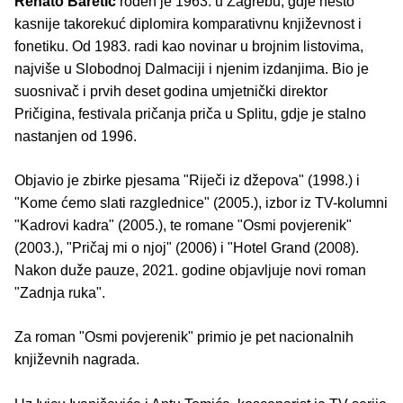
Renato Baretić
rođen je 1963. u Zagrebu, gdje nešto
kasnije takorekuć diplomira komparativnu književnost i
fonetiku. Od 1983. radi kao novinar u brojnim listovima,
najviše u Slobodnoj Dalmaciji i njenim izdanjima. Bio je
suosnivač i prvih deset godina umjetnički direktor
Pričigina, festivala pričanja priča u Splitu, gdje je stalno
nastanjen od 1996.
Objavio je zbirke pjesama "Riječi iz džepova" (1998.) i
"Kome ćemo slati razglednice" (2005.), izbor iz TV-kolumni
"Kadrovi kadra" (2005.), te romane "Osmi povjerenik"
(2003.), "Pričaj mi o njoj" (2006) i "Hotel Grand (2008).
Nakon duže pauze, 2021. godine objavljuje novi roman
"Zadnja ruka".
Za roman "Osmi povjerenik" primio je pet nacionalnih
književnih nagrada.