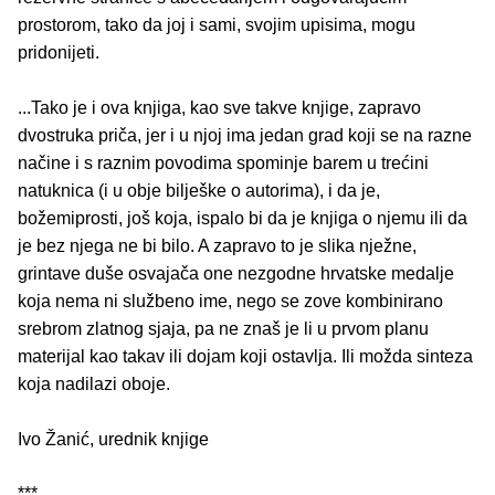
prostorom, tako da joj i sami, svojim upisima, mogu
pridonijeti.
...Tako je i ova knjiga, kao sve takve knjige, zapravo
dvostruka priča, jer i u njoj ima jedan grad koji se na razne
načine i s raznim povodima spominje barem u trećini
natuknica (i u obje bilješke o autorima), i da je,
božemiprosti, još koja, ispalo bi da je knjiga o njemu ili da
je bez njega ne bi bilo. A zapravo to je slika nježne,
grintave duše osvajača one nezgodne hrvatske medalje
koja nema ni službeno ime, nego se zove kombinirano
srebrom zlatnog sjaja, pa ne znaš je li u prvom planu
materijal kao takav ili dojam koji ostavlja. Ili možda sinteza
koja nadilazi oboje.
Ivo Žanić, urednik knjige
***