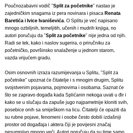
Poučnozabavni vodič "
Split za početnike
" nastao je
zajedničkim snagama iz pera novinara i pisaca
Renata
Baretića i Ivice Ivaniševića
. O Splitu je već napisano
mnogo ozbiljnih, temeljitih, učenih i mudrih knjiga, no
autori poručuju da "
Split za početnike
" nije jedna od njih.
Radi se tek, kako i naslov sugerira, o priručniku za
početničko, površinsko snalaženje u jednom starom,
vazda vrijućem gradu.
Osim osnovnih izraza razumijevanja u Splitu, "Split za
početnike" upoznat će čitatelje i s mnogim drugim, Splitu
svojstvenim pojavama, pojmovima i osobama. Saznat će
što se zapravo događa kada Splićanin nekoga uvati u đir i
kako se u slučaju da zapuše jugo najpametnije kloniti svih,
posebice onih sa smiješkom na licu. Čitatelji će opaziti da
su rubne pojave, fenomeni i osobe često dobili izdašniji
prostor od događaja i aktera čiji je povijesni značaj
nesumnjivo mnogo veći. Autori poručuju da su time samo