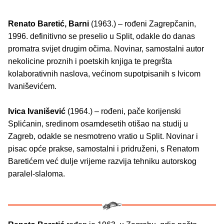
Renato Baretić, Barni
(1963.) – rođeni Zagrepčanin,
1996. definitivno se preselio u Split, odakle do danas
promatra svijet drugim očima. Novinar, samostalni autor
nekolicine proznih i poetskih knjiga te pregršta
kolaborativnih naslova, većinom supotpisanih s Ivicom
Ivaniševićem.
Ivica Ivanišević
(1964.) – rođeni, pače korijenski
Splićanin, sredinom osamdesetih otišao na studij u
Zagreb, odakle se nesmotreno vratio u Split. Novinar i
pisac opće prakse, samostalni i pridruženi, s Renatom
Baretićem već dulje vrijeme razvija tehniku autorskog
paralel-slaloma.