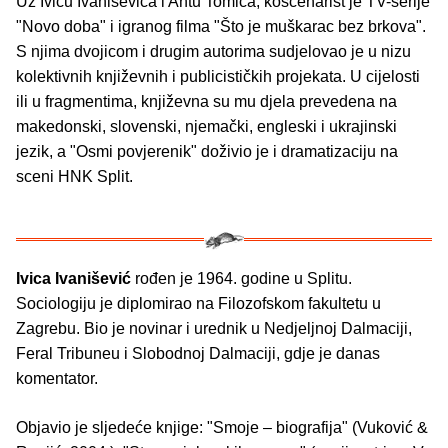
Uz Ivicu Ivaniševića i Antu Tomića, koscenarist je TV-serije
"Novo doba" i igranog filma "Što je muškarac bez brkova".
S njima dvojicom i drugim autorima sudjelovao je u nizu
kolektivnih književnih i publicističkih projekata. U cijelosti
ili u fragmentima, književna su mu djela prevedena na
makedonski, slovenski, njemački, engleski i ukrajinski
jezik, a "Osmi povjerenik" doživio je i dramatizaciju na
sceni HNK Split.
Ivica Ivanišević
rođen je 1964. godine u Splitu.
Sociologiju je diplomirao na Filozofskom fakultetu u
Zagrebu. Bio je novinar i urednik u Nedjeljnoj Dalmaciji,
Feral Tribuneu i Slobodnoj Dalmaciji, gdje je danas
komentator.
Objavio je sljedeće knjige: "Smoje – biografija" (Vuković &