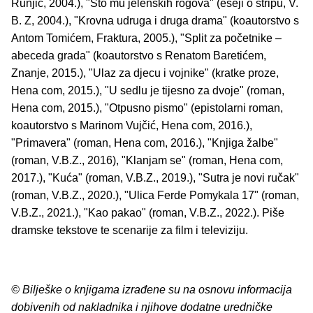
Runjić, 2004.), "Sto mu jelenskih rogova" (eseji o stripu, V.
B. Z, 2004.), "Krovna udruga i druga drama" (koautorstvo s
Antom Tomićem, Fraktura, 2005.), "Split za početnike –
abeceda grada" (koautorstvo s Renatom Baretićem,
Znanje, 2015.), "Ulaz za djecu i vojnike" (kratke proze,
Hena com, 2015.), "U sedlu je tijesno za dvoje" (roman,
Hena com, 2015.), "Otpusno pismo" (epistolarni roman,
koautorstvo s Marinom Vujčić, Hena com, 2016.),
"Primavera" (roman, Hena com, 2016.), "Knjiga žalbe"
(roman, V.B.Z., 2016), "Klanjam se" (roman, Hena com,
2017.), "Kuća" (roman, V.B.Z., 2019.), "Sutra je novi ručak"
(roman, V.B.Z., 2020.), "Ulica Ferde Pomykala 17" (roman,
V.B.Z., 2021.), "Kao pakao" (roman, V.B.Z., 2022.). Piše
dramske tekstove te scenarije za film i televiziju.
© Bilješke o knjigama izrađene su na osnovu informacija
dobivenih od nakladnika i njihove dodatne uredničke