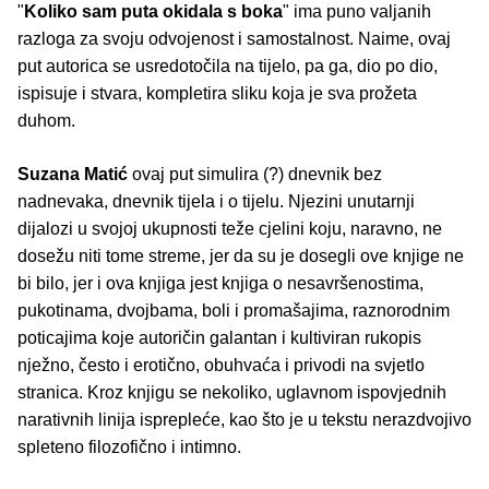
"
Koliko sam puta okidala s boka
" ima puno valjanih
razloga za svoju odvojenost i samostalnost. Naime, ovaj
put autorica se usredotočila na tijelo, pa ga, dio po dio,
ispisuje i stvara, kompletira sliku koja je sva prožeta
duhom.
Suzana Matić
ovaj put simulira (?) dnevnik bez
nadnevaka, dnevnik tijela i o tijelu. Njezini unutarnji
dijalozi u svojoj ukupnosti teže cjelini koju, naravno, ne
dosežu niti tome streme, jer da su je dosegli ove knjige ne
bi bilo, jer i ova knjiga jest knjiga o nesavršenostima,
pukotinama, dvojbama, boli i promašajima, raznorodnim
poticajima koje autoričin galantan i kultiviran rukopis
nježno, često i erotično, obuhvaća i privodi na svjetlo
stranica. Kroz knjigu se nekoliko, uglavnom ispovjednih
narativnih linija isprepleće, kao što je u tekstu nerazdvojivo
spleteno filozofično i intimno.