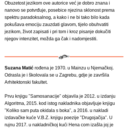
Obuzetost jezikom ove autorice već je dobro znana i
nanovo se potvrđuje, posebice njezina sklonost prema
spektru paradoksalnog, a kako i ne bi tako bilo kada
pokušava emociju zauzdati glavom, tijelo obuhvatiti
jezikom, život zapisati i pri tom i kroz pisanje dokučiti
njegov intenzitet, možda ga čak i nadomjestiti.
Suzana Matić
rođena je 1970. u Mainzu u Njemačkoj.
Odrasla je i školovala se u Zagrebu, gdje je završila
Arhitektonski fakultet.
Prvu knjigu "Samosanacije" objavila je 2012. u izdanju
Algoritma, 2015. kod istog nakladnika objavljuje knjigu
"Koliko sam puta okidala s boka", a 2016. u nakladi
izdavačke kuće V.B.Z. knjigu poezije "Drugojačija". U
rujnu 2017. u nakladničkoj kući Hena com izašla joj je