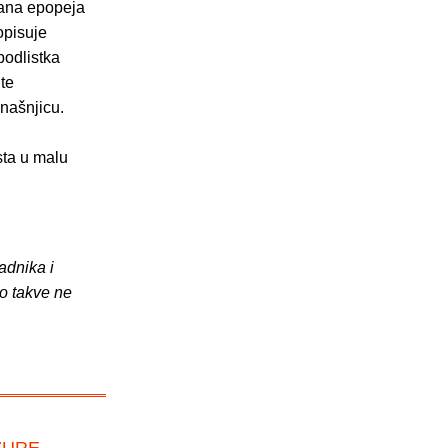
irana epopeja
opisuje
odlistka
te
anašnjicu.
sta u malu
adnika i
o takve ne
ZURE –