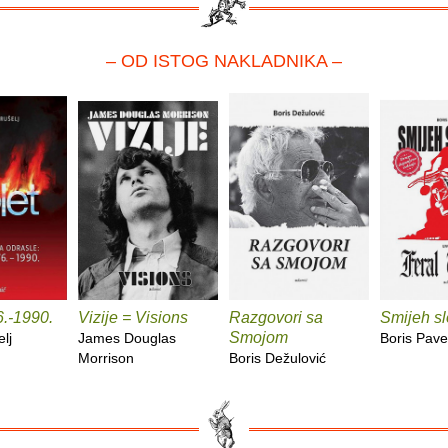
– OD ISTOG NAKLADNIKA –
6.-1990.
Vizije = Visions
Razgovori sa
Smijeh s
Smojom
lj
James Douglas
Boris Pave
Morrison
Boris Dežulović