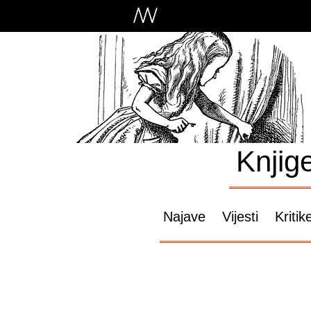
Knjig
Najave
Vijesti
Kritik