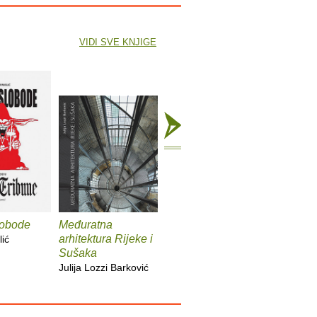
VIDI SVE KNJIGE
lobode
Međuratna
Naša Rika, Reka,
Obama
arhitektura Rijeke i
Rijeka...
lić
Dražen La
Sušaka
Marko Gracin, Slavica
Julija Lozzi Barković
Mrkić Modrić