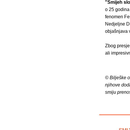
"Smijeh slo
o 25 godina 
fenomen Fer
Nedjeljne D
objašnjava v
Zbog presje
ali impresiv
© Bilješke 
njihove dod
smiju preno
– SMI