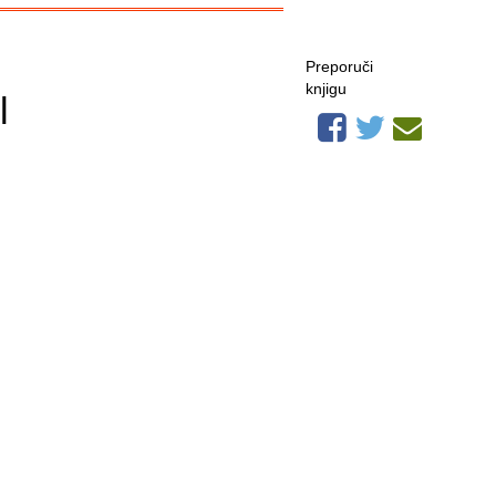
Preporuči
knjigu
l