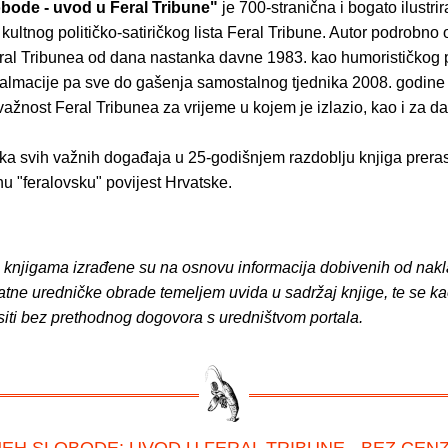
bode - uvod u Feral Tribune"
je 700-stranična i bogato ilustr
kultnog političko-satiričkog lista Feral Tribune. Autor podrobno 
al Tribunea od dana nastanka davne 1983. kao humorističkog p
almacije pa sve do gašenja samostalnog tjednika 2008. godine 
ažnost Feral Tribunea za vrijeme u kojem je izlazio, kao i za d
ka svih važnih događaja u 25-godišnjem razdoblju knjiga prera
nu "feralovsku" povijest Hrvatske.
o knjigama izrađene su na osnovu informacija dobivenih od nakl
atne uredničke obrade temeljem uvida u sadržaj knjige, te se ka
siti bez prethodnog dogovora s uredništvom portala.
JEH SLOBODE: UVOD U FERAL TRIBUNE - BEZ CEN