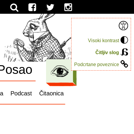
Visoki kontrast
Čitljiv slog
Podcrtane poveznice
Posao
ga
Podcast
Čitaonica