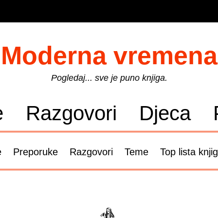
Moderna vremena
Pogledaj... sve je puno knjiga.
e
Razgovori
Djeca
e
Preporuke
Razgovori
Teme
Top lista knji