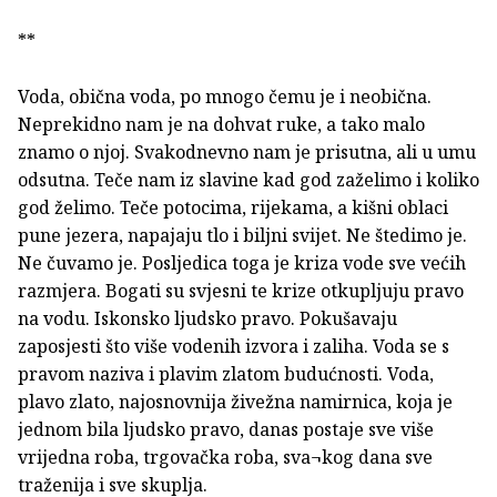
**
Voda, obična voda, po mnogo čemu je i neobična.
Neprekidno nam je na dohvat ruke, a tako malo
znamo o njoj. Svakodnevno nam je prisutna, ali u umu
odsutna. Teče nam iz slavine kad god zaželimo i koliko
god želimo. Teče potocima, rijekama, a kišni oblaci
pune jezera, napajaju tlo i biljni svijet. Ne štedimo je.
Ne čuvamo je. Posljedica toga je kriza vode sve većih
razmjera. Bogati su svjesni te krize otkupljuju pravo
na vodu. Iskonsko ljudsko pravo. Pokušavaju
zaposjesti što više vodenih izvora i zaliha. Voda se s
pravom naziva i plavim zlatom budućnosti. Voda,
plavo zlato, najosnovnija živežna namirnica, koja je
jednom bila ljudsko pravo, danas postaje sve više
vrijedna roba, trgovačka roba, sva¬kog dana sve
traženija i sve skuplja.