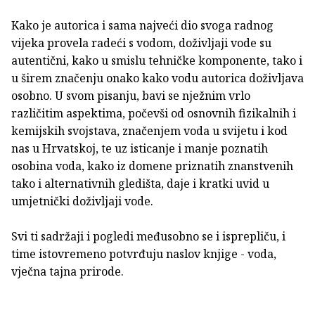
Kako je autorica i sama najveći dio svoga radnog
vijeka provela radeći s vodom, doživljaji vode su
autentični, kako u smislu tehničke komponente, tako i
u širem značenju onako kako vodu autorica doživljava
osobno. U svom pisanju, bavi se nježnim vrlo
različitim aspektima, počevši od osnovnih fizikalnih i
kemijskih svojstava, značenjem voda u svijetu i kod
nas u Hrvatskoj, te uz isticanje i manje poznatih
osobina voda, kako iz domene priznatih znanstvenih
tako i alternativnih gledišta, daje i kratki uvid u
umjetnički doživljaji vode.
Svi ti sadržaji i pogledi međusobno se i isprepliču, i
time istovremeno potvrđuju naslov knjige - voda,
vječna tajna prirode.