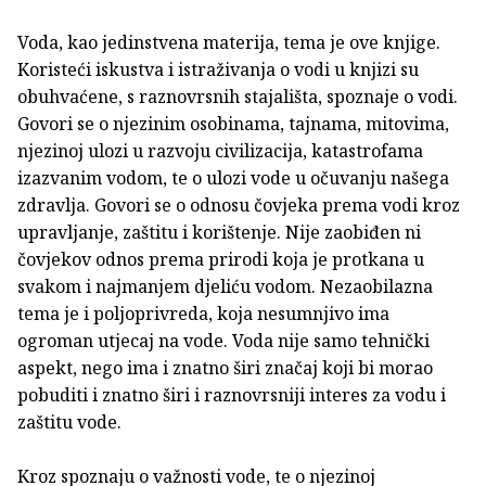
Voda, kao jedinstvena materija, tema je ove knjige.
Koristeći iskustva i istraživanja o vodi u knjizi su
obuhvaćene, s raznovrsnih stajališta, spoznaje o vodi.
Govori se o njezinim osobinama, tajnama, mitovima,
njezinoj ulozi u razvoju civilizacija, katastrofama
izazvanim vodom, te o ulozi vode u očuvanju našega
zdravlja. Govori se o odnosu čovjeka prema vodi kroz
upravljanje, zaštitu i korištenje. Nije zaobiđen ni
čovjekov odnos prema prirodi koja je protkana u
svakom i najmanjem djeliću vodom. Nezaobilazna
tema je i poljoprivreda, koja nesumnjivo ima
ogroman utjecaj na vode. Voda nije samo tehnički
aspekt, nego ima i znatno širi značaj koji bi morao
pobuditi i znatno širi i raznovrsniji interes za vodu i
zaštitu vode.
Kroz spoznaju o važnosti vode, te o njezinoj