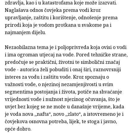
zdravlja, kao i u katastrofama koje može izazvati.
Naglašava odnos čovjeka prema vodi kroz
upravljanje, zaštitu i korištenje, odnošenje prema
prirodi koja je vodom protkana u svakome pa i
najmanjem dijelu.
Nezaobilazna tema je i poljoprivreda koja ovisi o vodi
i ima ogroman utjecaj na vode. Pored tehničke strane,
predočuje se praktični, životni te simbolični značaj
vode - autorica želi pobuditi i onaj širi, raznovrsniji
interes za vodu i zaštitu vode. Kroz spoznaju o
važnosti vode, o njezinoj nezamjenjivosti u svim
segmentima postojanja i života, potiče na shvaćanje
vrijednosti vode i nužnost njezinog očuvanja, što je
uvjet bez kojeg se ne može u današnje vrijeme, kada
je voda nova ,,nafta“, novo ,,zlato“, a istovremeno je i
čovjekova osnovna potreba, lijek, te stoga i javno,
opće dobro.