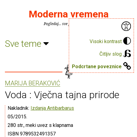
Moderna vremena
Pogledaj... sve je puno knjiga.
Sve teme
Visoki kontrast
Čitljiv slog
Podcrtane poveznice
MARIJA BERAKOVIĆ
Voda : Vječna tajna prirode
Nakladnik:
Izdanja Antibarbarus
05/2015.
280 str., meki uvez s klapnama
ISBN 9789532491357