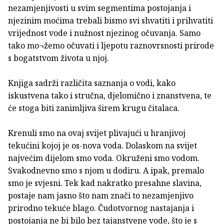
nezamjenjivosti u svim segmentima postojanja i
njezinim moćima trebali bismo svi shvatiti i prihvatiti
vrijednost vode i nužnost njezinog očuvanja. Samo
tako mo¬žemo očuvati i ljepotu raznovrsnosti prirode
s bogatstvom života u njoj.
Knjiga sadrži različita saznanja o vodi, kako
iskustvena tako i stručna, djelomično i znanstvena, te
će stoga biti zanimljiva širem krugu čitalaca.
Krenuli smo na ovaj svijet plivajući u hranjivoj
tekućini kojoj je os-nova voda. Dolaskom na svijet
najvećim dijelom smo voda. Okruženi smo vodom.
Svakodnevno smo s njom u dodiru. A ipak, premalo
smo je svjesni. Tek kad nakratko presahne slavina,
postaje nam jasno što nam znači to nezamjenjivo
prirodno tekuće blago. Čudotvornog nastajanja i
postojanja ne bi bilo bez tajanstvene vode, što je s