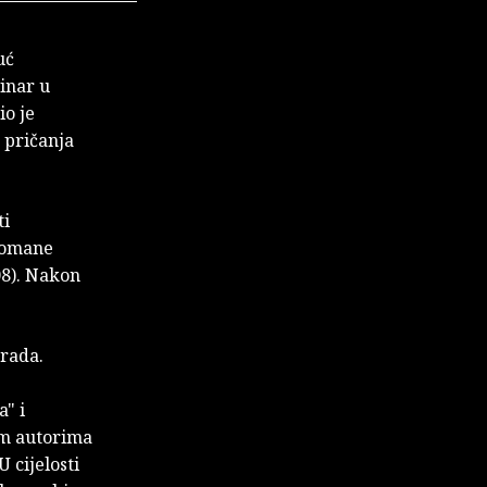
uć
inar u
io je
a pričanja
ti
 romane
08). Nakon
grada.
a" i
im autorima
 cijelosti