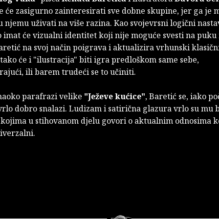
je će zasigurno zainteresirati sve dobne skupine, jer ga je
i u njemu uživati na više razina. Kao svojevrsni logični nasta
 imat će vizualni identitet koji nije moguće svesti na puku i
aretić na svoj način poigrava i aktualizira vrhunski klasičn
tako će i "ilustracija" biti igra predloškom same sebe,
ajući, ili barem trudeći se to učiniti.
naoko parafrazi velike
"Ježeve kućice"
, Baretić se, iako p
vrlo dobro snalazi. Ludizam i satirična glazura vrlo su mu b
s kojima u stihovanom djelu govori o aktualnim odnosima ko
iverzalni.