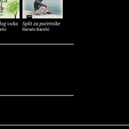
og vuka
Split za početnike
Pričaj mi o njoj
Zvučni z
etić
Renato Baretić
Renato Baretić
Renato Bar