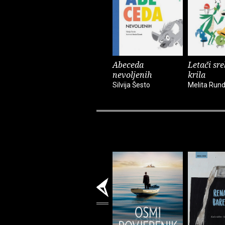
Abeceda
Letači sr
nevoljenih
krila
Silvija Šesto
Melita Run