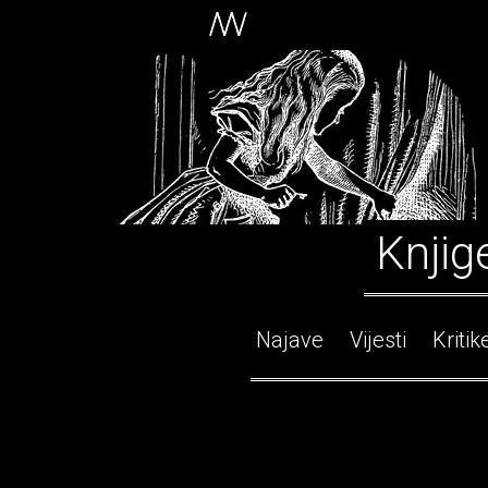
Knjig
Najave
Vijesti
Kritik