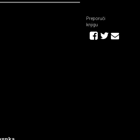
Preporuči
knjigu
hunka
,