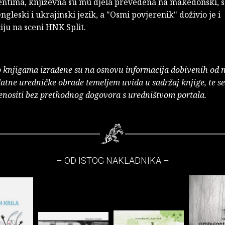
mentima, književna su mu djela prevedena na makedonski, s
ngleski i ukrajinski jezik, a "Osmi povjerenik" doživio je i
ju na sceni HNK Split.
o knjigama izrađene su na osnovu informacija dobivenih od 
atne uredničke obrade temeljem uvida u sadržaj knjige, te s
enositi bez prethodnog dogovora s uredništvom portala.
– OD ISTOG NAKLADNIKA –