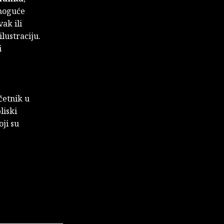
 moguće
vak ili
lustraciju.
i
očetnik u
liski
ji su