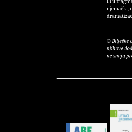
ili u frag
njemački, e
dramatizaci
© Bilješke 
njihove dod
ne smiju pr