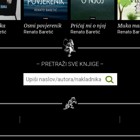
uka
Osmi povjerenik
Pričaj mi o njoj
Muka mal
tić
Renato Baretić
Renato Baretić
Renato Bar
– PRETRAŽI SVE KNJIGE –