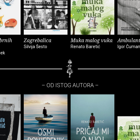
ebrnih
Zagrebalica
Muka malog vuka
Ambulant
Silvija Šesto
Renato Baretić
Igor Čuma
dek
– OD ISTOG AUTORA –