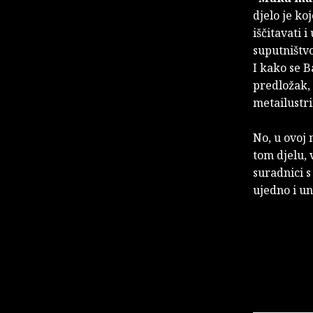
djelo je ko
iščitavati 
suputništvo
I kako se B
predložak, 
metailustrir
No, u ovoj 
tom djelu, 
suradnici 
ujedno i un