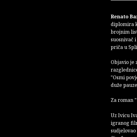
Renato Ba
diplomira 
brojnim lis
suosnivač i
priča u Spl
Objavio je 
razglednice
"Osmi povje
duže pauze
Za roman "
Uz Ivicu Iv
igranog fi
sudjelovao 