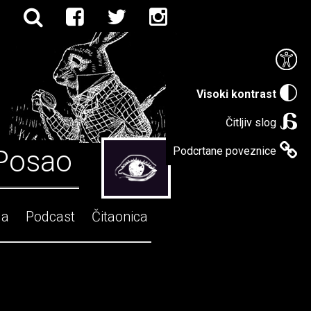
Visoki kontrast
Čitljiv slog
Posao
Podcrtane poveznice
ga
Podcast
Čitaonica