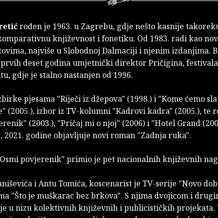
retić
rođen je 1963. u Zagrebu, gdje nešto kasnije takorek
komparativnu književnost i fonetiku. Od 1983. radi kao nov
tovima, najviše u Slobodnoj Dalmaciji i njenim izdanjima. B
 prvih deset godina umjetnički direktor Pričigina, festival
itu, gdje je stalno nastanjen od 1996.
zbirke pjesama "Riječi iz džepova" (1998.) i "Kome ćemo sla
" (2005.), izbor iz TV-kolumni "Kadrovi kadra" (2005.), te
renik" (2003.), "Pričaj mi o njoj" (2006) i "Hotel Grand (20
, 2021. godine objavljuje novi roman "Zadnja ruka".
Osmi povjerenik" primio je pet nacionalnih književnih na
aniševića i Antu Tomića, koscenarist je TV-serije "Novo dob
lma "Što je muškarac bez brkova". S njima dvojicom i drug
je u nizu kolektivnih književnih i publicističkih projekata. U