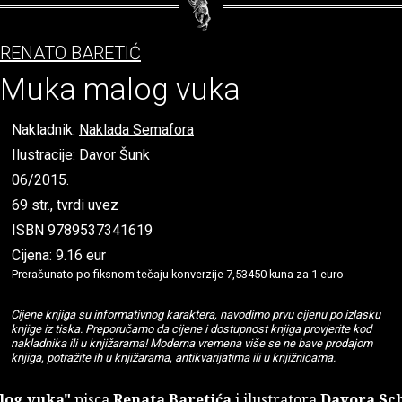
RENATO BARETIĆ
Muka malog vuka
Nakladnik:
Naklada Semafora
Ilustracije: Davor Šunk
06/2015.
69 str., tvrdi uvez
ISBN 9789537341619
Cijena: 9.16 eur
Preračunato po fiksnom tečaju konverzije 7,53450 kuna za 1 euro
Cijene knjiga su informativnog karaktera, navodimo prvu cijenu po izlasku
knjige iz tiska. Preporučamo da cijene i dostupnost knjiga provjerite kod
nakladnika ili u knjižarama! Moderna vremena više se ne bave prodajom
knjiga, potražite ih u knjižarama, antikvarijatima ili u knjižnicama.
log vuka"
pisca
Renata Baretića
i ilustratora
Davora Sc