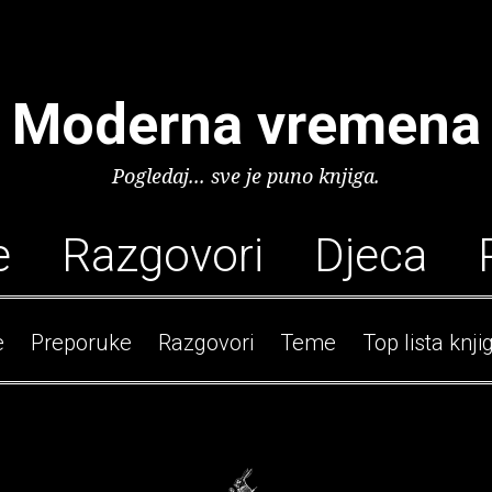
Moderna vremena
Pogledaj... sve je puno knjiga.
e
Razgovori
Djeca
e
Preporuke
Razgovori
Teme
Top lista knji