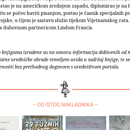
stao je na američkom srednjem zapadu, diplomirao je na 
što se počeo baviti pisanjem, postao je časnik specijalnih po
jske, u čijem je sastavu služio tijekom Vijetnamskog rata.
s duhovnom partnericom Lindom Francis.
o knjigama izrađene su na osnovu informacija dobivenih od 
atne uredničke obrade temeljem uvida u sadržaj knjige, te s
enositi bez prethodnog dogovora s uredništvom portala.
– OD ISTOG NAKLADNIKA –