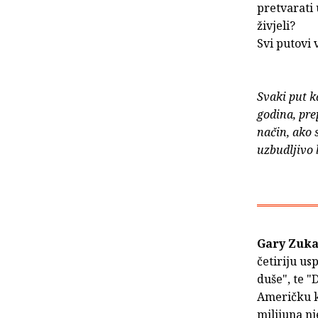
pretvarati 
živjeli?
Svi putovi 
Svaki put k
godina, pre
način, ako s
uzbudljivo b
Gary Zuk
četiriju u
duše", te "
Američku k
milijuna nj