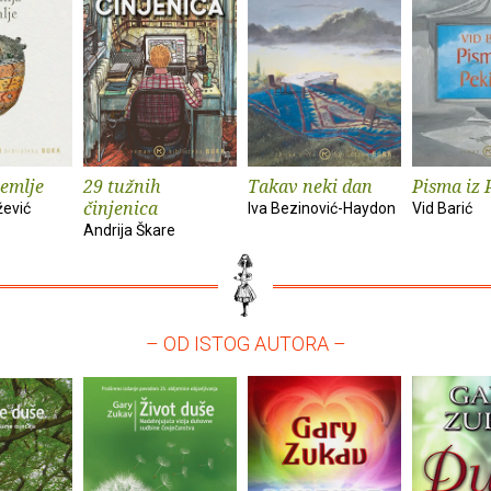
zemlje
29 tužnih
Takav neki dan
Pisma iz 
činjenica
žević
Iva Bezinović-Haydon
Vid Barić
Andrija Škare
– OD ISTOG AUTORA –