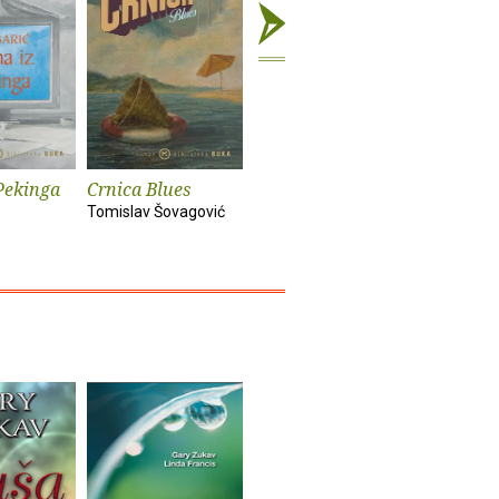
Pekinga
Crnica Blues
Futur treći
Monika i
Tomislav Šovagović
Sandra Vlašić
Darko Pern