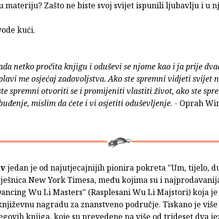
u materiju? Zašto ne biste svoj svijet ispunili ljubavlju i u 
vode kući.
ada netko pročita knjigu i oduševi se njome kao i ja prije dva
plavi me osjećaj zadovoljstva. Ako ste spremni vidjeti svijet 
te spremni otvoriti se i promijeniti vlastiti život, ako ste spr
uđenje, mislim da ćete i vi osjetiti oduševljenje.
- Oprah Wi
av
jedan je od najutjecajnijih pionira pokreta "Um, tijelo, d
spješnica New York Timesa, među kojima su i najprodavanija
Dancing Wu Li Masters" (Rasplesani Wu Li Majstori) koja je 
njiževnu nagradu za znanstveno područje. Tiskano je više 
egovih knjiga, koje su prevedene na više od trideset dva je