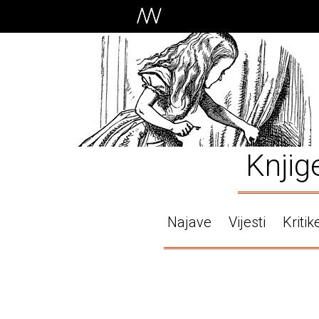
Knjig
Najave
Vijesti
Kritik