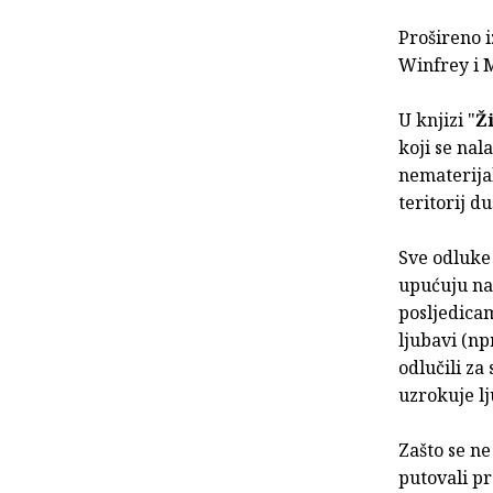
Prošireno 
Winfrey i 
U knjizi "
Ž
koji se nal
nematerijal
teritorij du
Sve odluke 
upućuju na 
posljedica
ljubavi (np
odlučili za
uzrokuje lj
Zašto se ne
putovali p