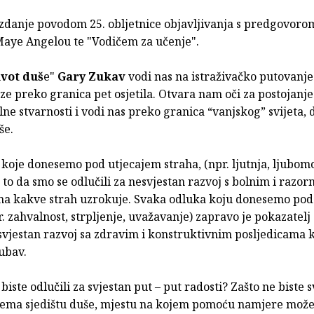
izdanje povodom 25. obljetnice objavljivanja s predgovor
Maye Angelou te "Vodičem za učenje".
ivot duš
e"
Gary Zukav
vodi nas na istraživačko putovanje
aze preko granica pet osjetila. Otvara nam oči za postojanje
ne stvarnosti i vodi nas preko granica “vanjskog” svijeta,
še.
koje donesemo pod utjecajem straha, (npr. ljutnja, ljubomo
to da smo se odlučili za nesvjestan razvoj s bolnim i razor
ma kakve strah uzrokuje. Svaka odluka koju donesemo pod
r. zahvalnost, strpljenje, uvažavanje) zapravo je pokazatelj
 svjestan razvoj sa zdravim i konstruktivnim posljedicama
ubav.
 biste odlučili za svjestan put – put radosti? Zašto ne biste 
rema sjedištu duše, mjestu na kojem pomoću namjere može