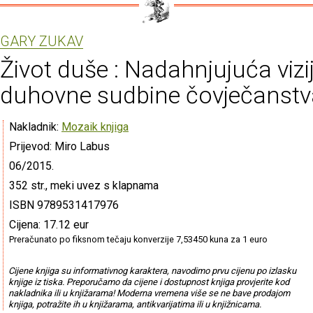
GARY ZUKAV
Život duše : Nadahnjujuća vizi
duhovne sudbine čovječanstv
Nakladnik:
Mozaik knjiga
Prijevod: Miro Labus
06/2015.
352 str., meki uvez s klapnama
ISBN 9789531417976
Cijena: 17.12 eur
Preračunato po fiksnom tečaju konverzije 7,53450 kuna za 1 euro
Cijene knjiga su informativnog karaktera, navodimo prvu cijenu po izlasku
knjige iz tiska. Preporučamo da cijene i dostupnost knjiga provjerite kod
nakladnika ili u knjižarama! Moderna vremena više se ne bave prodajom
knjiga, potražite ih u knjižarama, antikvarijatima ili u knjižnicama.