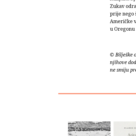
Zukav odra
prije nego 
Američke vo
u Oregonu 
© Bilješke 
njihove dod
ne smiju pr