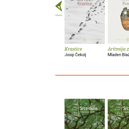
Krastice
Aritmija 
Josip Čekolj
Mladen Bla