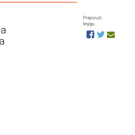
Preporuči
knjigu
ja
a