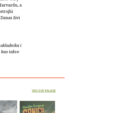
Harvardu, a
strojbi
 Danas živi
nakladnika i
e kao takve
VIDI SVE KNJIGE