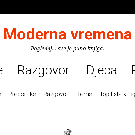
Moderna vremena
Pogledaj... sve je puno knjiga.
e
Razgovori
Djeca
e
Preporuke
Razgovori
Teme
Top lista knji