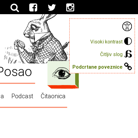
Visoki kontrast
Čitljiv slog
Posao
Podcrtane poveznice
ga
Podcast
Čitaonica