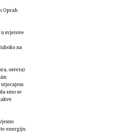
om Oprah
 u svjetove
 duboko na
ra, osveta)
nim
 utjecajem
 da smo se
 kakve
svjesno
te energiju