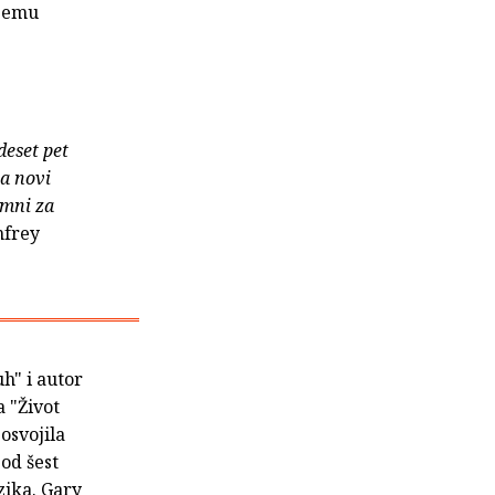
njemu
deset pet
na novi
emni za
nfrey
uh" i autor
 "Život
osvojila
od šest
zika. Gary