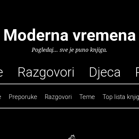
Moderna vremena
Pogledaj... sve je puno knjiga.
e
Razgovori
Djeca
e
Preporuke
Razgovori
Teme
Top lista knji