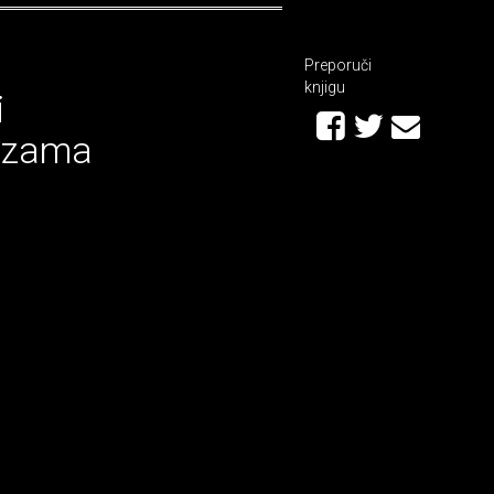
Preporuči
knjigu
i
ezama