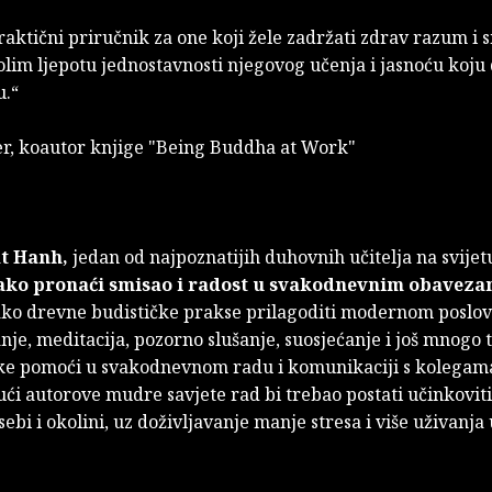
raktični priručnik za one koji žele zadržati zdrav razum i 
olim ljepotu jednostavnosti njegovog učenja i jasnoću koju
.“
er, koautor knjige "Being Buddha at Work"
t Hanh,
jedan od najpoznatijih duhovnih učitelja na svijetu
Kako pronaći smisao i radost u svakodnevnim obavez
ko drevne budističke prakse prilagoditi modernom posl
anje, meditacija, pozorno slušanje, suosjećanje i još mnogo
ike pomoći u svakodnevnom radu i komunikaciji s kolegama i
ći autorove mudre savjete rad bi trebao postati učinkovitij
sebi i okolini, uz doživljavanje manje stresa i više uživanj