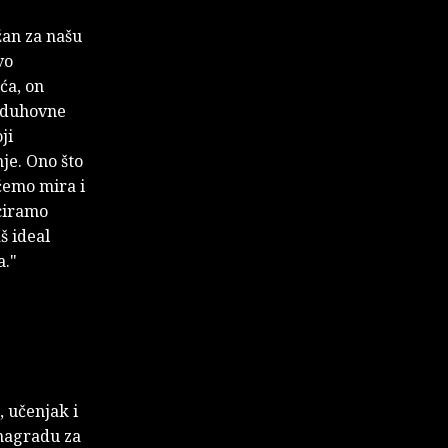
žan za našu
vo
ća, on
r duhovne
ji
je. Ono što
 ćemo mira i
iciramo
š ideal
a."
, učenjak i
 nagradu za