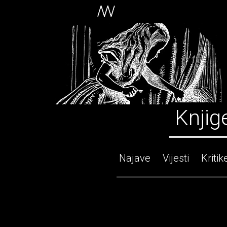
Knjig
Najave
Vijesti
Kritik