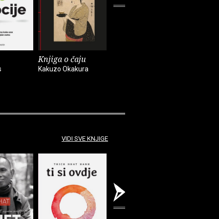
Knjiga o čaju
Mali eksperimenti
Alkemija 
s
Kakuzo Okakura
Anne-Laure Le Cunff
Suleika Ja
VIDI SVE KNJIGE