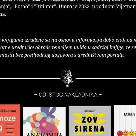
ja", "Posao" i "Biti mir". Umro je 2022. u rodnom Vijetna
na.
o knjigama izrađene su na osnovu informacija dobivenih od 
atne uredničke obrade temeljem uvida u sadržaj knjige, te s
enositi bez prethodnog dogovora s uredništvom portala.
– OD ISTOG NAKLADNIKA –