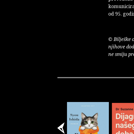
komuniciran
od 95. godi
© Bilješke 
njihove dod
ne smiju pr