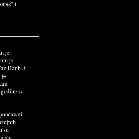
orak" i
m je
amu je
Van Hanh" i
 je
kim
 godine za
 poučavati,
brojnih
i su
ijeće