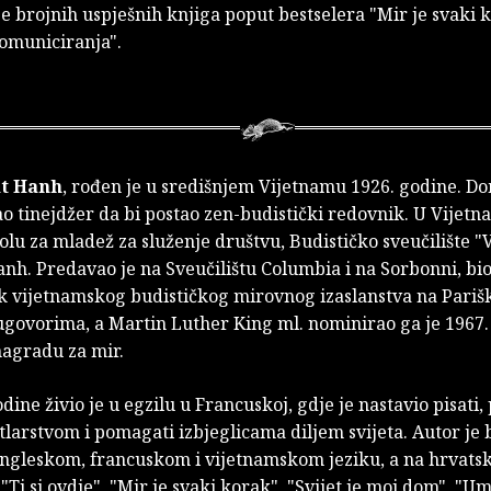
je brojnih uspješnih knjiga poput bestselera "Mir je svaki k
omuniciranja".
at
Hanh
,
rođen je u središnjem Vijetnamu 1926. godine. Do
o tinejdžer da bi postao zen-budistički redovnik. U Vijetn
lu za mladež za služenje društvu, Budističko sveučilište "
nh. Predavao je na Sveučilištu Columbia i na Sorbonni, bio
k vijetnamskog budističkog mirovnog izaslanstva na Pariš
govorima, a Martin Luther King ml. nominirao ga je 1967.
agradu za mir.
dine živio je u egzilu u Francuskoj, gdje je nastavio pisati,
rtlarstvom i pomagati izbjeglicama diljem svijeta. Autor je 
engleskom, francuskom i vijetnamskom jeziku, a na hrvatsk
Ti si ovdje", "Mir je svaki korak", "Svijet je moj dom", "Um