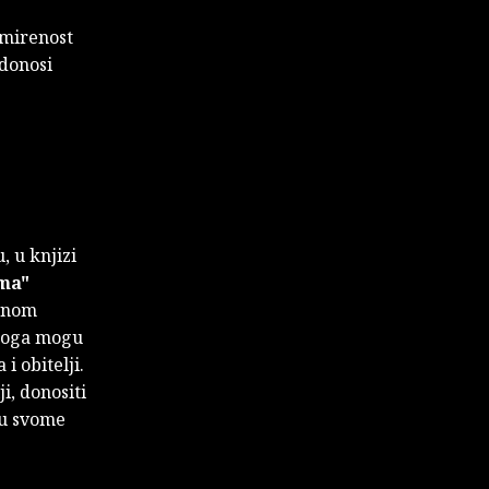
smirenost
 donosi
, u knjizi
ama"
ovnom
 toga mogu
 obitelji.
i, donositi
a u svome