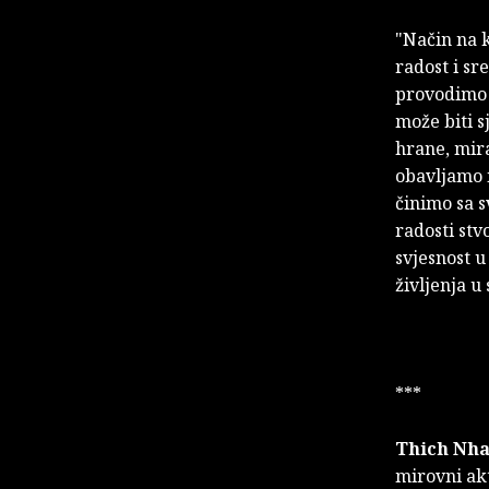
"Način na k
radost i sr
provodimo t
može biti s
hrane, mira
obavljamo i
činimo sa s
radosti st
svjesnost u
življenja u
***
Thich Nha
mirovni ak