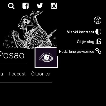
Visoki kontrast
Čitljiv slog
Posao
Podcrtane poveznice
ga
Podcast
Čitaonica