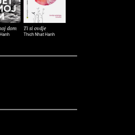
 moj dom
Ti si ovdje
Mir je svaki korak
Posao
 Hanh
Thich Nhat Hanh
Thich Nhat Hanh
Thich Nhat