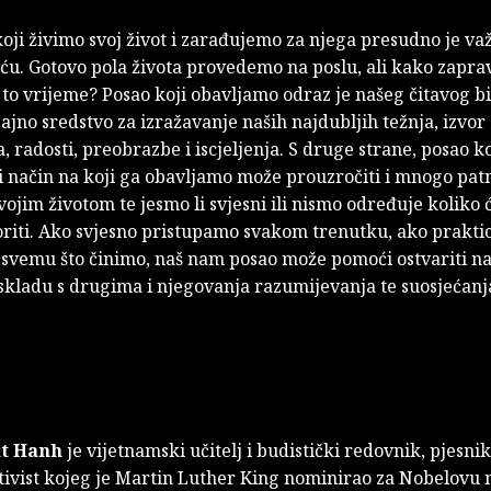
oji živimo svoj život i zarađujemo za njega presudno je va
eću. Gotovo pola života provedemo na poslu, ali kako zapra
o vrijeme? Posao koji obavljamo odraz je našeg čitavog bi
jajno sredstvo za izražavanje naših najdubljih težnja, izvo
, radosti, preobrazbe i iscjeljenja. S druge strane, posao ko
 način na koji ga obavljamo može prouzročiti i mnogo patn
vojim životom te jesmo li svjesni ili nismo određuje koliko
voriti. Ako svjesno pristupamo svakom trenutku, ako prakt
 svemu što činimo, naš nam posao može pomoći ostvariti na
 skladu s drugima i njegovanja razumijevanja te suosjećanj
t Hanh
je vijetnamski učitelj i budistički redovnik, pjesnik
tivist kojeg je Martin Luther King nominirao za Nobelovu