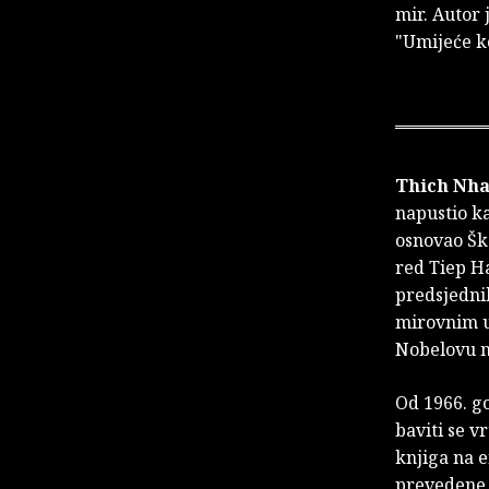
mir. Autor 
"Umijeće k
Thich Nh
napustio ka
osnovao Ško
red Tiep Ha
predsjedni
mirovnim u
Nobelovu n
Od 1966. go
baviti se v
knjiga na 
prevedene "