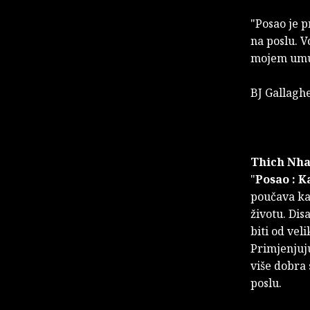
"Posao je p
na poslu. V
mojem umu
BJ Gallagh
Thich Nha
"
Posao : 
poučava ka
životu. Dis
biti od vel
Primjenjuju
više dobra 
poslu.