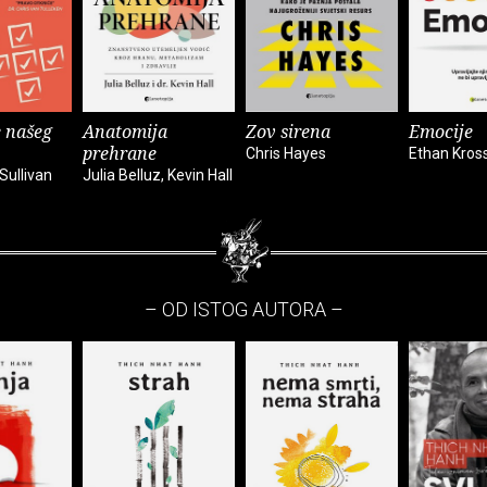
 našeg
Anatomija
Zov sirena
Emocije
prehrane
Chris Hayes
Ethan Kros
Sullivan
Julia Belluz, Kevin Hall
– OD ISTOG AUTORA –