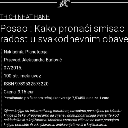
THICH NHAT HANH
Posao : Kako pronaći smisao 
radost u svakodnevnim obav
Nakladnik:
Planetopija
Prijevod: Aleksandra Barlović
07/2015.
100 str., meki uvez
ISBN 9789532573220
Cijena: 9.16 eur
Preračunato po fiksnom tečaju konverzije 7,53450 kuna za 1 euro
Cijene knjiga su informativnog karaktera, navodimo prvu cijenu po izlasku
knjige iz tiska. Preporučamo da cijene i dostupnost knjiga provjerite kod
nakladnika ili u knjižarama! Moderna vremena više se ne bave prodajom
knjiga, potražite ih u knjižarama, antikvarijatima ili u knjižnicama.